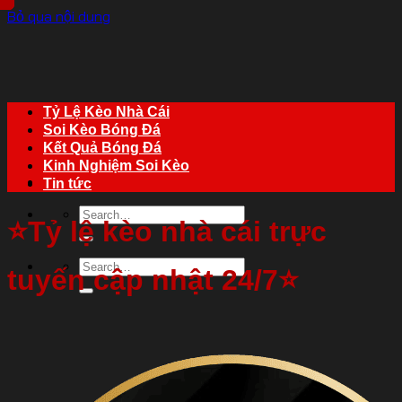
Bỏ qua nội dung
Tỷ Lệ Kèo Nhà Cái
Soi Kèo Bóng Đá
Kết Quả Bóng Đá
Kinh Nghiệm Soi Kèo
Tin tức
⭐️Tỷ lệ kèo nhà cái trực
tuyến cập nhật 24/7⭐️