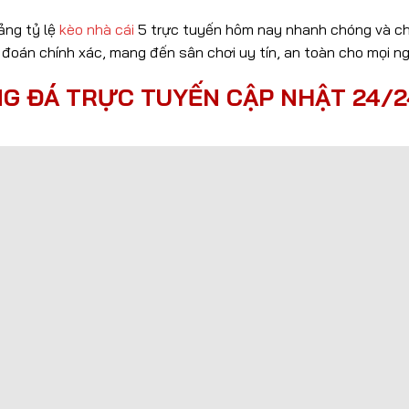
ảng tỷ lệ
kèo nhà cái
5 trực tuyến hôm nay nhanh chóng và chu
đoán chính xác, mang đến sân chơi uy tín, an toàn cho mọi ng
NG ĐÁ TRỰC TUYẾN CẬP NHẬT 24/