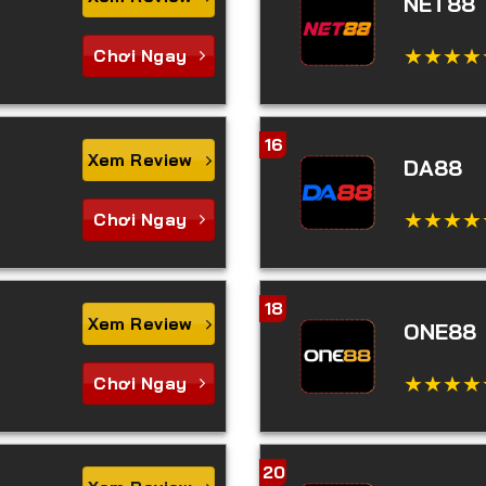
NET88
Chơi Ngay
16
Xem Review
DA88
Chơi Ngay
18
Xem Review
ONE88
Chơi Ngay
20