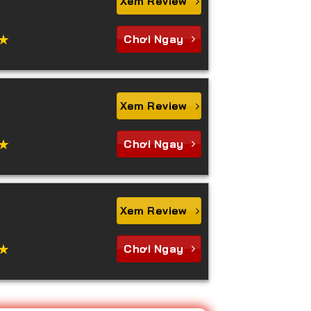
Xem Review
Chơi Ngay
Xem Review
Chơi Ngay
Xem Review
Chơi Ngay