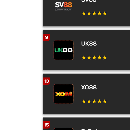
9
UK88
13
XO88
15