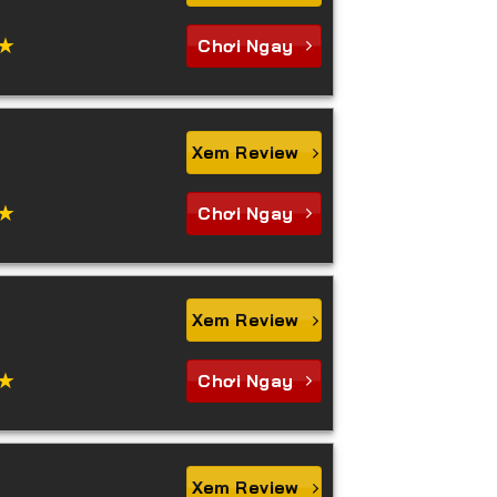
Chơi Ngay
Xem Review
Chơi Ngay
Xem Review
Chơi Ngay
Xem Review