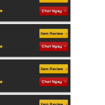
Chơi Ngay
Xem Review
Chơi Ngay
Xem Review
Chơi Ngay
Xem Review