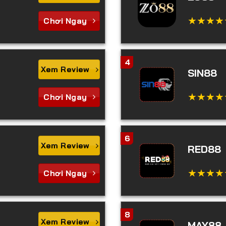
Chơi Ngay
4
Xem Review
SIN88
Chơi Ngay
6
Xem Review
RED88
Chơi Ngay
8
Xem Review
MAY88