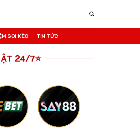
ỆM SOI KÈO
TIN TỨC
ẬT 24/7⭐️