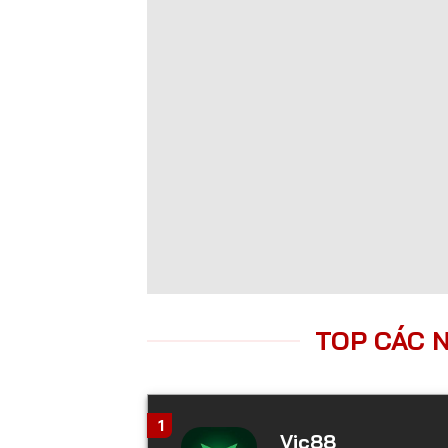
TOP CÁC N
1
Vic88