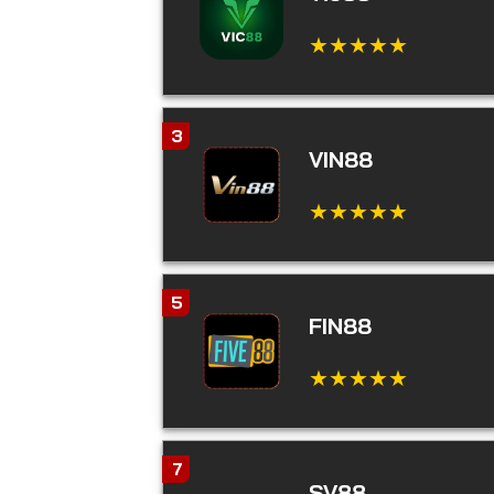
3
VIN88
5
FIN88
7
SV88