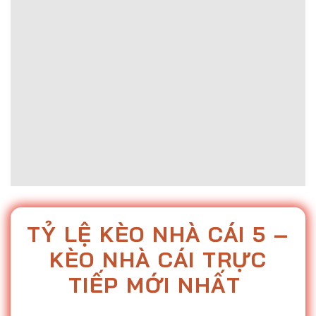
TỶ
LỆ KÈO NHÀ CÁI 5 –
KÈO NHÀ CÁI TRỰC
TIẾP MỚI NHẤT