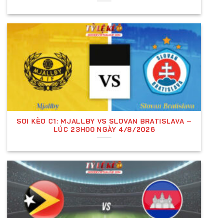
X:
Đặt cược kết quả hòa. Nếu hai đội kết thúc
trận đấu với tỷ số hòa (không phân biệt bao
nhiêu bàn), người chơi sẽ thắng cược.
2:
Đặt cược đội khách thắng. Nếu đội khách
giành chiến thắng, người chơi sẽ nhận tiền
thưởng tương ứng với tỷ lệ cược của nhà cái.
Ví Dụ Cụ Thể Về Kèo Châu Âu (1X2)
Ví dụ về trận đấu giữa Manchester United và đối thủ
SOI KÈO C1: MJALLBY VS SLOVAN BRATISLAVA –
Chelsea
, nhà cái đưa ra tỷ lệ cược 1X2 như sau:
LÚC 23H00 NGÀY 4/8/2026
1 (Manchester United thắng):
2.00
X (Hòa):
3.50
2 (Chelsea thắng):
3.00
Nếu người chơi đặt
100$ vào Manchester United