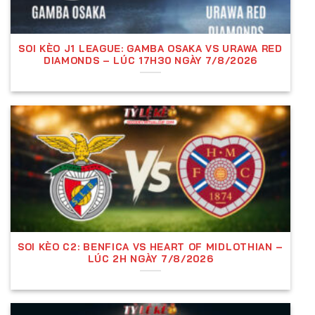
Cách Các Nhà Cái Thiết Lập Kèo
Các nhà cái sử dụng đội ngũ chuyên gia phân tích
SOI KÈO J1 LEAGUE: GAMBA OSAKA VS URAWA RED
dữ liệu bóng đá để đưa ra tỷ lệ kèo. Họ xem xét các
DIAMONDS – LÚC 17H30 NGÀY 7/8/2026
yếu tố như:
Tình hình thi đấu và lực lượng của hai đội
Lịch sử đối đầu.
Yếu tố sân nhà, sân khách.
Tác động từ chấn thương, thẻ phạt.
Biến động thị trường cá cược.
Sau khi tỷ lệ kèo được thiết lập, nhà cái có thể điều
SOI KÈO C2: BENFICA VS HEART OF MIDLOTHIAN –
chỉnh dựa trên biến động người chơi đặt cược,
LÚC 2H NGÀY 7/8/2026
nhằm đảm bảo lợi nhuận và cân bằng tỷ lệ cược
giữa hai bên.