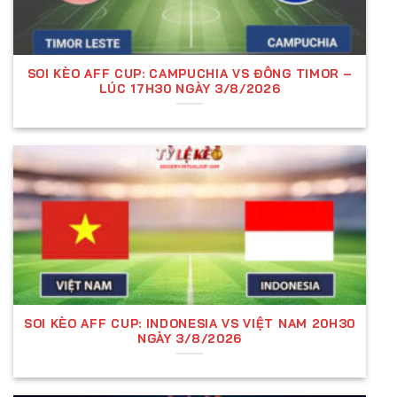
(1)
và đội chủ nhà thắng, số tiền nhận được sẽ là
100 x 2.00 = 200$
(bao gồm cả vốn).
Nếu người chơi đặt
100$ vào kết quả hòa (X)
và
trận đấu kết thúc với tỷ số hòa, số tiền thắng cược
SOI KÈO AFF CUP: CAMPUCHIA VS ĐÔNG TIMOR –
LÚC 17H30 NGÀY 3/8/2026
là
100 x 3.50 = 350$
.
Nếu người chơi đặt
100$ vào Chelsea (2)
và đội
khách giành chiến thắng, số tiền nhận được sẽ là
100 x 3.00 = 300$
.
Kèo Tài Xỉu (Over/Under)
Kèo Tài Xỉu, hay còn gọi là
kèo Over/Under (O/U)
,
là một trong những loại kèo phổ biến nhất trong cá
cược bóng đá. Không giống như kèo châu Á hay kèo
châu Âu tập trung vào kết quả thắng thua của trận
đấu, kèo Tài Xỉu chỉ quan tâm đến tổng số bàn
SOI KÈO AFF CUP: INDONESIA VS VIỆT NAM 20H30
thắng được ghi trong trận đấu, bất kể đội nào thắng
NGÀY 3/8/2026
hay thua. Đây là hình thức cá cược hấp dẫn, dễ
chơi và phù hợp với cả người mới lẫn người chơi lâu