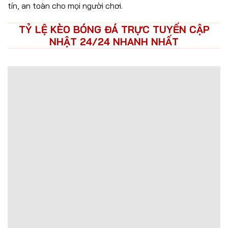
tín, an toàn cho mọi người chơi.
TỶ LỆ KÈO BÓNG ĐÁ TRỰC TUYẾN CẬP
NHẬT 24/24 NHANH NHẤT
Trận Hot
Tất cả giải đấu
TL Malaysia
Vin88
Kèo TT
Xem bóng
Hôm nay
Ngày mai
10/08