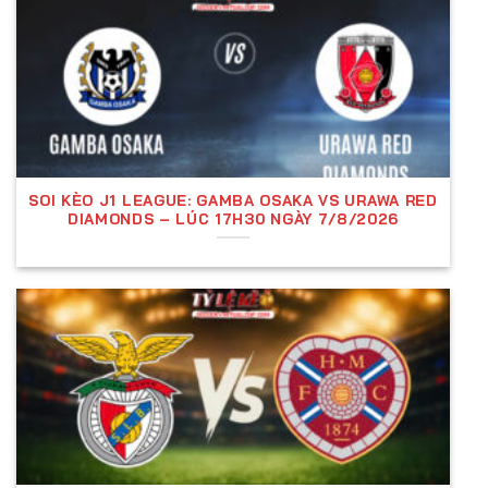
Các Loại Kèo Bóng Đá Phổ Biến
SOI KÈO J1 LEAGUE: GAMBA OSAKA VS URAWA RED
DIAMONDS – LÚC 17H30 NGÀY 7/8/2026
Các loại kèo bóng đá phổ biến hiện nay
Khi tham gia cá cược bóng đá, người chơi có thể lựa
chọn giữa nhiều loại kèo đa dạng. Mỗi loại kèo đều
có cách chơi riêng và phù hợp với từng chiến thuật
cá cược khác nhau. Dưới đây là một trong những
kèo bóng đá phổ biến hiện nay.
Kèo châu Á (kèo cược chấp, kèo handicap)