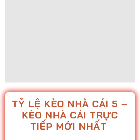
TỶ
LỆ KÈO NHÀ CÁI 5 –
KÈO NHÀ CÁI TRỰC
TIẾP MỚI NHẤT