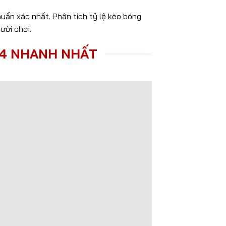
ẩn xác nhất. Phân tích tỷ lệ kèo bóng
ười chơi.
24 NHANH NHẤT
Hai dòng kèo