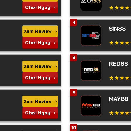
Chơi Ngay
4
SIN88
Xem Review
Chơi Ngay
6
RED88
Xem Review
Chơi Ngay
8
MAY88
Xem Review
Chơi Ngay
10