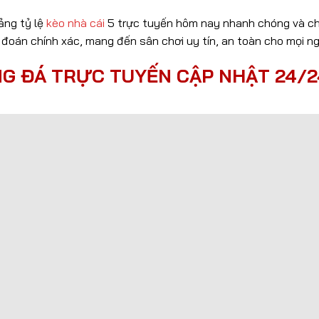
ảng tỷ lệ
kèo nhà cái
5 trực tuyến hôm nay nhanh chóng và chu
đoán chính xác, mang đến sân chơi uy tín, an toàn cho mọi ng
NG ĐÁ TRỰC TUYẾN CẬP NHẬT 24/
Ngày mai
10/08
11/08
12/08
13/08
14/08
TL Malaysia
Sky88