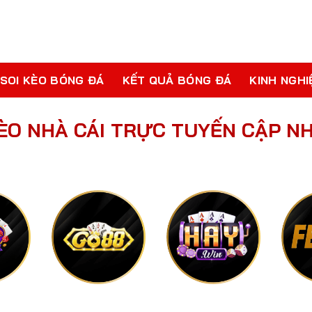
SOI KÈO BÓNG ĐÁ
KẾT QUẢ BÓNG ĐÁ
KINH NGHI
KÈO NHÀ CÁI TRỰC TUYẾN CẬP NH