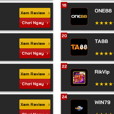
18
ONE88
Xem Review
Chơi Ngay
20
TA88
Xem Review
Chơi Ngay
22
RikVip
Xem Review
Chơi Ngay
24
WIN79
Xem Review