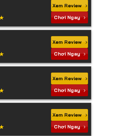
Xem Review
Chơi Ngay
Xem Review
Chơi Ngay
Xem Review
Chơi Ngay
Xem Review
Chơi Ngay