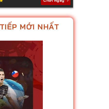
Chơi Ngay
 TIẾP MỚI NHẤT