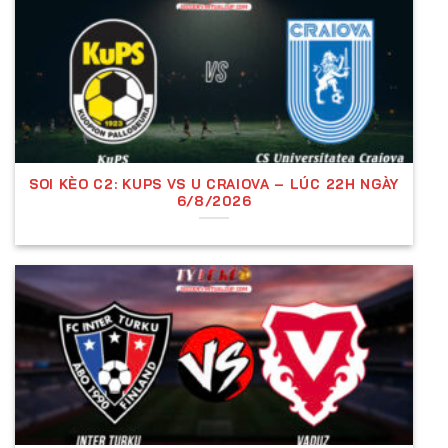
Các Loại Kèo Bóng Đá Phổ Biến
SOI KÈO C2: KUPS VS U CRAIOVA – LÚC 22H NGÀY
6/8/2026
Các loại kèo bóng đá phổ biến hiện nay
Khi tham gia cá cược bóng đá, người chơi có thể lựa
chọn giữa nhiều loại kèo đa dạng. Mỗi loại kèo đều
có cách chơi riêng và phù hợp với từng chiến thuật
cá cược khác nhau. Dưới đây là một trong những
kèo bóng đá phổ biến hiện nay.
Kèo châu Á (kèo cược chấp, kèo handicap)