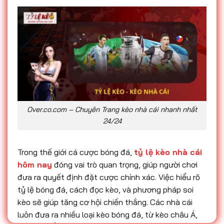
Over.co.com – Chuyên Trang kèo nhà cái nhanh nhất
24/24
Trong thế giới cá cược bóng đá,
tỷ lệ kèo nhà cái
hôm nay
đóng vai trò quan trọng, giúp người chơi
đưa ra quyết định đặt cược chính xác. Việc hiểu rõ
tỷ lệ bóng đá, cách đọc kèo, và phương pháp soi
kèo sẽ giúp tăng cơ hội chiến thắng. Các nhà cái
luôn đưa ra nhiều loại kèo bóng đá, từ kèo châu Á,