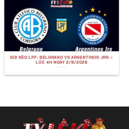
năm
Kèo Tài Xỉu (Over/Under) được nhà cái đưa ra dựa
trên số bàn thắng dự đoán trong một trận đấu.
Người chơi sẽ có hai lựa chọn:
Tài (Over):
Tổng số bàn thắng trong trận lớn
hơn mức nhà cái đưa ra.
SOI KÈO LPF: BELGRANO VS ARGENTINOS JRS –
Xỉu (Under):
Tổng số bàn thắng trong trận nhỏ
LÚC 4H NGÀY 2/8/2026
hơn mức nhà cái đưa ra.
Ví dụ: Nếu nhà cái đưa ra mức
O/U 2.5
, người chơi
đặt cược như sau:
Nếu trận đấu có
3 bàn thắng trở lên
(ví dụ: 2-1,
3-0, 4-2), cược Tài thắng.
Nếu trận đấu có
dưới 3 bàn thắng
(0-0, 1-0, 1-
1), cược Xỉu thắng.