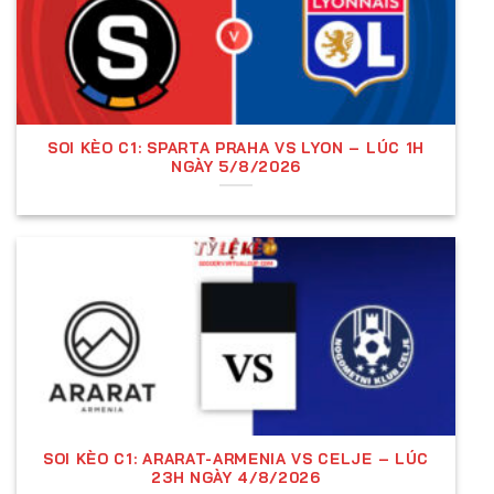
Kèo Châu Âu (1X2)
Kèo Châu Âu, hay còn gọi là
kèo 1X2
, là một trong
những loại kèo cá cược bóng đá đơn giản và phổ
biến nhất hiện nay. Loại kèo này được sử dụng rộng
SOI KÈO C1: SPARTA PRAHA VS LYON – LÚC 1H
rãi tại các nhà cái, đặc biệt là ở thị trường châu Âu.
NGÀY 5/8/2026
Khác với kèo châu Á có tỷ lệ chấp, kèo 1X2 chỉ tập
trung vào kết quả chung cuộc của trận đấu, giúp
người chơi dễ dàng đưa ra lựa chọn mà không cần
quan tâm đến cách biệt tỷ số giữa hai đội.
Trong kèo châu Âu, người chơi sẽ có
ba lựa chọn
đặt cược
, mỗi lựa chọn tương ứng với một kết quả
có thể xảy ra trong trận đấu:
1:
Đặt cược đội chủ nhà thắng. Nếu đội chủ nhà
giành chiến thắng sau 90 phút thi đấu chính
SOI KÈO C1: ARARAT-ARMENIA VS CELJE – LÚC
thức, người chơi sẽ thắng cược.
23H NGÀY 4/8/2026