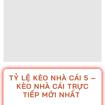
TỶ
LỆ KÈO NHÀ CÁI 5 –
KÈO NHÀ CÁI TRỰC
TIẾP MỚI NHẤT