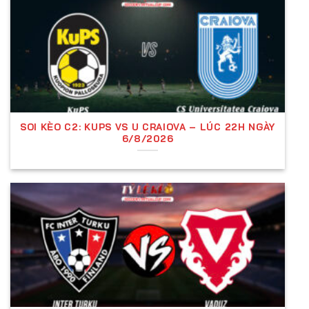
Các Loại Kèo Bóng Đá Phổ Biến
SOI KÈO C2: KUPS VS U CRAIOVA – LÚC 22H NGÀY
6/8/2026
Các loại kèo bóng đá phổ biến hiện nay
Khi tham gia cá cược bóng đá, người chơi có thể lựa
chọn giữa nhiều loại kèo đa dạng. Mỗi loại kèo đều
có cách chơi riêng và phù hợp với từng chiến thuật
cá cược khác nhau. Dưới đây là một trong những
kèo bóng đá phổ biến hiện nay.
Kèo châu Á (kèo cược chấp, kèo handicap)