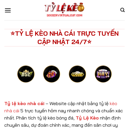
Bỏ
qua
nội
dung
⭐️TỶ LỆ KÈO NHÀ CÁI TRỰC TUYẾN
CẬP NHẬT 24/7⭐️
Tỷ lệ kèo nhà cái
– Website cập nhật bảng tỷ lệ
kèo
nhà cái
5 trực tuyến hôm nay nhanh chóng và chuẩn xác
nhất. Phân tích tỷ lệ kèo bóng đá,
Tỷ Lệ Kèo
nhận định
chuyên sâu, dự đoán chính xác, mang đến sân chơi uy