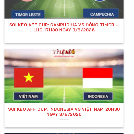
(1)
và đội chủ nhà thắng, số tiền nhận được sẽ là
100 x 2.00 = 200$
(bao gồm cả vốn).
Nếu người chơi đặt
100$ vào kết quả hòa (X)
và
trận đấu kết thúc với tỷ số hòa, số tiền thắng cược
SOI KÈO AFF CUP: CAMPUCHIA VS ĐÔNG TIMOR –
LÚC 17H30 NGÀY 3/8/2026
là
100 x 3.50 = 350$
.
Nếu người chơi đặt
100$ vào Chelsea (2)
và đội
khách giành chiến thắng, số tiền nhận được sẽ là
100 x 3.00 = 300$
.
Kèo Tài Xỉu (Over/Under)
Kèo Tài Xỉu, hay còn gọi là
kèo Over/Under (O/U)
,
là một trong những loại kèo phổ biến nhất trong cá
cược bóng đá. Không giống như kèo châu Á hay kèo
châu Âu tập trung vào kết quả thắng thua của trận
đấu, kèo Tài Xỉu chỉ quan tâm đến tổng số bàn
SOI KÈO AFF CUP: INDONESIA VS VIỆT NAM 20H30
thắng được ghi trong trận đấu, bất kể đội nào thắng
NGÀY 3/8/2026
hay thua. Đây là hình thức cá cược hấp dẫn, dễ
chơi và phù hợp với cả người mới lẫn người chơi lâu