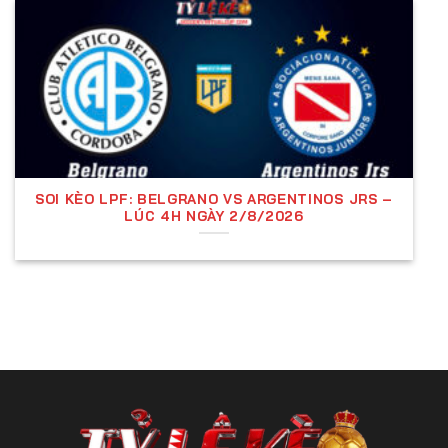
năm
Kèo Tài Xỉu (Over/Under) được nhà cái đưa ra dựa
trên số bàn thắng dự đoán trong một trận đấu.
Người chơi sẽ có hai lựa chọn:
Tài (Over):
Tổng số bàn thắng trong trận lớn
hơn mức nhà cái đưa ra.
SOI KÈO LPF: BELGRANO VS ARGENTINOS JRS –
Xỉu (Under):
Tổng số bàn thắng trong trận nhỏ
LÚC 4H NGÀY 2/8/2026
hơn mức nhà cái đưa ra.
Ví dụ: Nếu nhà cái đưa ra mức
O/U 2.5
, người chơi
đặt cược như sau:
Nếu trận đấu có
3 bàn thắng trở lên
(ví dụ: 2-1,
3-0, 4-2), cược Tài thắng.
Nếu trận đấu có
dưới 3 bàn thắng
(0-0, 1-0, 1-
1), cược Xỉu thắng.