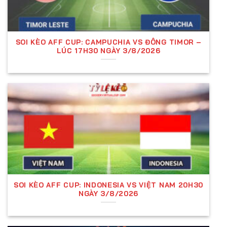
(1)
và đội chủ nhà thắng, số tiền nhận được sẽ là
100 x 2.00 = 200$
(bao gồm cả vốn).
Nếu người chơi đặt
100$ vào kết quả hòa (X)
và
trận đấu kết thúc với tỷ số hòa, số tiền thắng cược
SOI KÈO AFF CUP: CAMPUCHIA VS ĐÔNG TIMOR –
LÚC 17H30 NGÀY 3/8/2026
là
100 x 3.50 = 350$
.
Nếu người chơi đặt
100$ vào Chelsea (2)
và đội
khách giành chiến thắng, số tiền nhận được sẽ là
100 x 3.00 = 300$
.
Kèo Tài Xỉu (Over/Under)
Kèo Tài Xỉu, hay còn gọi là
kèo Over/Under (O/U)
,
là một trong những loại kèo phổ biến nhất trong cá
cược bóng đá. Không giống như kèo châu Á hay kèo
châu Âu tập trung vào kết quả thắng thua của trận
đấu, kèo Tài Xỉu chỉ quan tâm đến tổng số bàn
SOI KÈO AFF CUP: INDONESIA VS VIỆT NAM 20H30
thắng được ghi trong trận đấu, bất kể đội nào thắng
NGÀY 3/8/2026
hay thua. Đây là hình thức cá cược hấp dẫn, dễ
chơi và phù hợp với cả người mới lẫn người chơi lâu