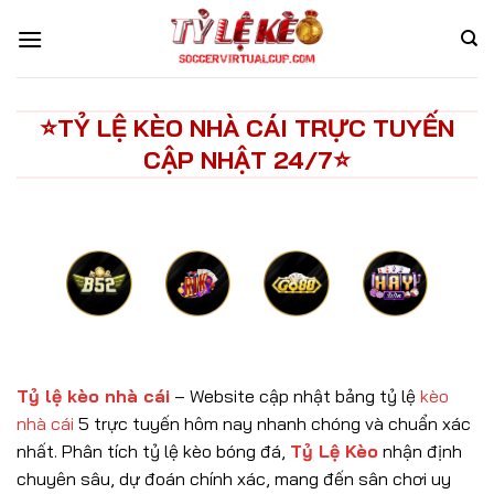
Bỏ
qua
nội
dung
⭐️TỶ LỆ KÈO NHÀ CÁI TRỰC TUYẾN
CẬP NHẬT 24/7⭐️
Tỷ lệ kèo nhà cái
– Website cập nhật bảng tỷ lệ
kèo
nhà cái
5 trực tuyến hôm nay nhanh chóng và chuẩn xác
nhất. Phân tích tỷ lệ kèo bóng đá,
Tỷ Lệ Kèo
nhận định
chuyên sâu, dự đoán chính xác, mang đến sân chơi uy