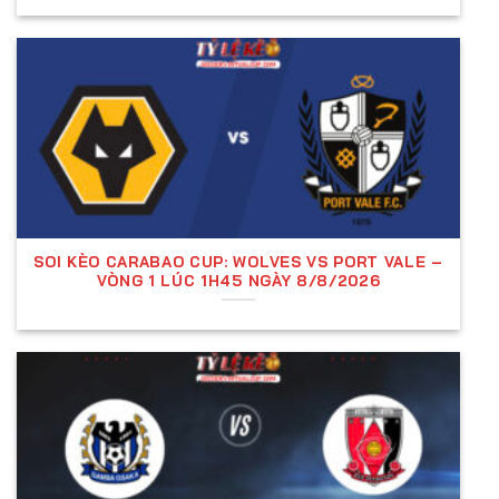
Tỷ lệ nhà cái là gì?
Tỷ lệ kèo nhà cái
là các con số do nhà cái cung
cấp, thể hiện sự đánh giá về xác suất thắng, thua
của hai đội bóng trong một trận đấu. Những con số
này được tính toán dựa trên nhiều yếu tố như
phong độ, đội hình, lịch sử đối đầu và điều kiện thi
đấu.
SOI KÈO CARABAO CUP: WOLVES VS PORT VALE –
VÒNG 1 LÚC 1H45 NGÀY 8/8/2026
Tầm Quan Trọng Của Tỷ Lệ Kèo Trong Cá
Cược Tỷ Lệ Bóng Đá
Tỷ lệ đóng vai trò cốt lõi trong cá cược bóng đá vì
nó giúp người chơi đưa ra quyết định đặt cược một
cách hợp lý. Việc hiểu rõ tỷ lệ kèo không chỉ giúp
tăng cơ hội thắng cược mà còn hạn chế rủi ro, giúp
người chơi kiểm soát vốn hiệu quả.