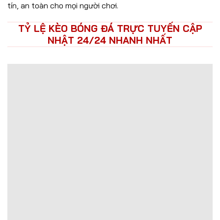
tín, an toàn cho mọi người chơi.
TỶ LỆ KÈO BÓNG ĐÁ TRỰC TUYẾN CẬP
NHẬT 24/24 NHANH NHẤT
Trận Hot
Tất cả giải đấu
TL Malaysia
Vin88
Kèo TT
Xem bóng
Hôm nay
Ngày mai
10/08