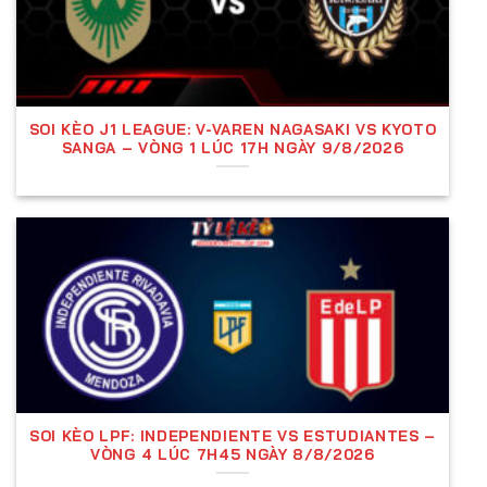
Với sự tận tâm và không ngừng đổi mới, chúng tôi
cam kết tiếp tục mang đến những trải nghiệm tốt
nhất cho người dùng, từ dữ liệu chính xác đến dịch
vụ chuyên nghiệp và thân thiện. Over.co.com
tự hào
SOI KÈO J1 LEAGUE: V-VAREN NAGASAKI VS KYOTO
SANGA – VÒNG 1 LÚC 17H NGÀY 9/8/2026
là địa chỉ đáng tin cậy, không thể thiếu đối với bất
kỳ ai đam mê thể thao và cá cược trực tuyến.
Tổng Quan Về Tỷ Lệ Kèo Của Nhà Cái
Tỷ Lệ Kèo Nhà Cái Là Gì?
SOI KÈO LPF: INDEPENDIENTE VS ESTUDIANTES –
VÒNG 4 LÚC 7H45 NGÀY 8/8/2026