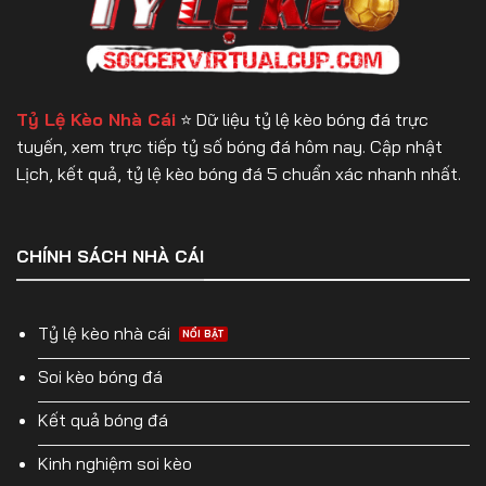
Kèo Hiệp 1
Kèo hiệp 1 (HT – Half Time) là một trong những loại
kèo phổ biến trong cá cược bóng đá, dành riêng cho
Tỷ Lệ Kèo Nhà Cái
⭐️ Dữ liệu tỷ lệ kèo bóng đá trực
45 phút thi đấu đầu tiên
của trận đấu. Không
tuyến, xem trực tiếp tỷ số bóng đá hôm nay. Cập nhật
giống như kèo cả trận, kèo hiệp 1 chỉ tính kết quả
Lịch, kết quả, tỷ lệ kèo bóng đá 5 chuẩn xác nhanh nhất.
trong hiệp đầu, giúp người chơi có thể tham gia đặt
cược với thời gian ngắn hơn, giảm rủi ro và linh hoạt
hơn trong chiến lược cá cược.
CHÍNH SÁCH NHÀ CÁI
Kèo hiệp 1 được nhà cái đưa ra dựa trên diễn biến dự
đoán trong 45 phút đầu tiên của trận đấu. Người
Tỷ lệ kèo nhà cái
tham gia cá cược có thể lựa chọn nhiều hình thức
kèo khác nhau như:
Soi kèo bóng đá
Kèo châu Âu hiệp 1 (1X2 HT)
– Dự đoán đội
Kết quả bóng đá
thắng trong hiệp 1.
Kinh nghiệm soi kèo
Kèo châu Á hiệp 1 (Handicap HT)
– Cược đội