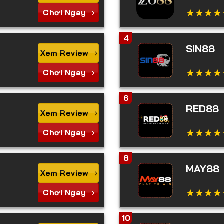
Chơi Ngay
4
SIN88
Xem Review
Chơi Ngay
6
RED88
Xem Review
Chơi Ngay
8
MAY88
Xem Review
Chơi Ngay
10