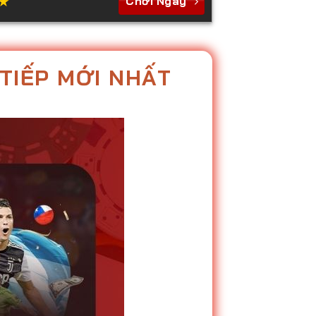
Chơi Ngay
 TIẾP MỚI NHẤT