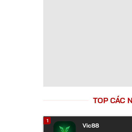
TOP CÁC N
1
Vic88