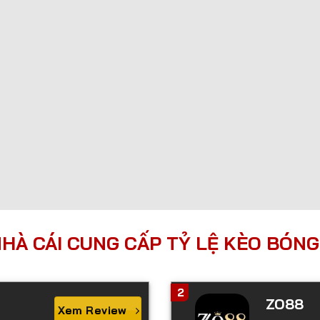
HÀ CÁI CUNG CẤP TỶ LỆ KÈO BÓNG
2
ZO88
Xem Review