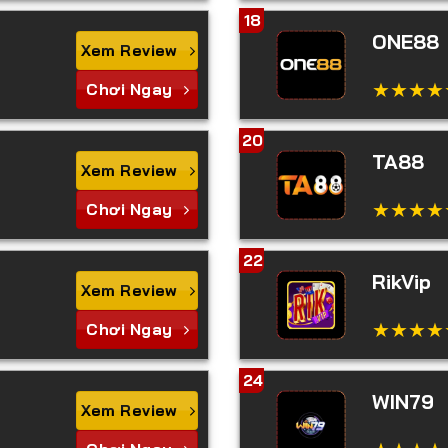
18
ONE88
Xem Review
Chơi Ngay
20
TA88
Xem Review
Chơi Ngay
22
RikVip
Xem Review
Chơi Ngay
24
WIN79
Xem Review