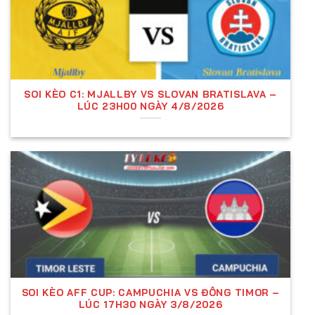
Kèo Châu Âu (1X2)
Kèo Châu Âu, hay còn gọi là
kèo 1X2
, là một trong
những loại kèo cá cược bóng đá đơn giản và phổ
biến nhất hiện nay. Loại kèo này được sử dụng rộng
SOI KÈO C1: MJALLBY VS SLOVAN BRATISLAVA –
rãi tại các nhà cái, đặc biệt là ở thị trường châu Âu.
LÚC 23H00 NGÀY 4/8/2026
Khác với kèo châu Á có tỷ lệ chấp, kèo 1X2 chỉ tập
trung vào kết quả chung cuộc của trận đấu, giúp
người chơi dễ dàng đưa ra lựa chọn mà không cần
quan tâm đến cách biệt tỷ số giữa hai đội.
Trong kèo châu Âu, người chơi sẽ có
ba lựa chọn
đặt cược
, mỗi lựa chọn tương ứng với một kết quả
có thể xảy ra trong trận đấu:
1:
Đặt cược đội chủ nhà thắng. Nếu đội chủ nhà
giành chiến thắng sau 90 phút thi đấu chính
SOI KÈO AFF CUP: CAMPUCHIA VS ĐÔNG TIMOR –
thức, người chơi sẽ thắng cược.
LÚC 17H30 NGÀY 3/8/2026