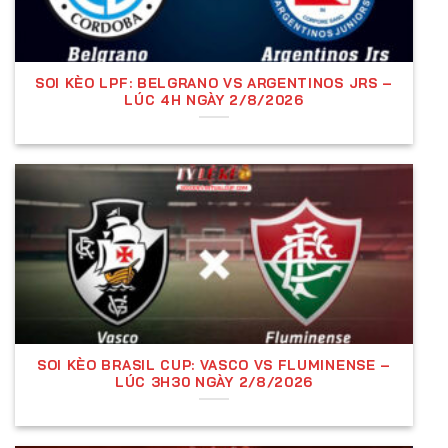
(1)
và đội chủ nhà thắng, số tiền nhận được sẽ là
100 x 2.00 = 200$
(bao gồm cả vốn).
Nếu người chơi đặt
100$ vào kết quả hòa (X)
và
trận đấu kết thúc với tỷ số hòa, số tiền thắng cược
SOI KÈO LPF: BELGRANO VS ARGENTINOS JRS –
LÚC 4H NGÀY 2/8/2026
là
100 x 3.50 = 350$
.
Nếu người chơi đặt
100$ vào Chelsea (2)
và đội
khách giành chiến thắng, số tiền nhận được sẽ là
100 x 3.00 = 300$
.
Kèo Tài Xỉu (Over/Under)
Kèo Tài Xỉu, hay còn gọi là
kèo Over/Under (O/U)
,
là một trong những loại kèo phổ biến nhất trong cá
cược bóng đá. Không giống như kèo châu Á hay kèo
châu Âu tập trung vào kết quả thắng thua của trận
đấu, kèo Tài Xỉu chỉ quan tâm đến tổng số bàn
SOI KÈO BRASIL CUP: VASCO VS FLUMINENSE –
thắng được ghi trong trận đấu, bất kể đội nào thắng
LÚC 3H30 NGÀY 2/8/2026
hay thua. Đây là hình thức cá cược hấp dẫn, dễ
chơi và phù hợp với cả người mới lẫn người chơi lâu