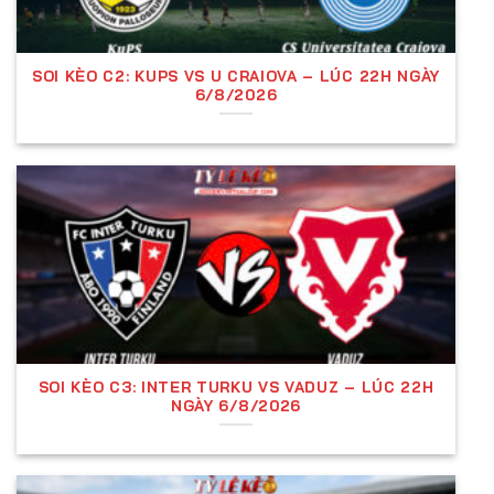
Cách Các Nhà Cái Thiết Lập Kèo
Các nhà cái sử dụng đội ngũ chuyên gia phân tích
SOI KÈO C2: KUPS VS U CRAIOVA – LÚC 22H NGÀY
dữ liệu bóng đá để đưa ra tỷ lệ kèo. Họ xem xét các
6/8/2026
yếu tố như:
Tình hình thi đấu và lực lượng của hai đội
Lịch sử đối đầu.
Yếu tố sân nhà, sân khách.
Tác động từ chấn thương, thẻ phạt.
Biến động thị trường cá cược.
Sau khi tỷ lệ kèo được thiết lập, nhà cái có thể điều
SOI KÈO C3: INTER TURKU VS VADUZ – LÚC 22H
chỉnh dựa trên biến động người chơi đặt cược,
NGÀY 6/8/2026
nhằm đảm bảo lợi nhuận và cân bằng tỷ lệ cược
giữa hai bên.