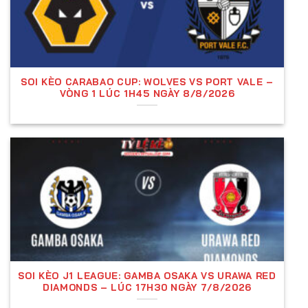
Với sự tận tâm và không ngừng đổi mới, chúng tôi
cam kết tiếp tục mang đến những trải nghiệm tốt
nhất cho người dùng, từ dữ liệu chính xác đến dịch
vụ chuyên nghiệp và thân thiện. Over.co.com
tự hào
SOI KÈO CARABAO CUP: WOLVES VS PORT VALE –
VÒNG 1 LÚC 1H45 NGÀY 8/8/2026
là địa chỉ đáng tin cậy, không thể thiếu đối với bất
kỳ ai đam mê thể thao và cá cược trực tuyến.
Tổng Quan Về Tỷ Lệ Kèo Của Nhà Cái
Tỷ Lệ Kèo Nhà Cái Là Gì?
SOI KÈO J1 LEAGUE: GAMBA OSAKA VS URAWA RED
DIAMONDS – LÚC 17H30 NGÀY 7/8/2026