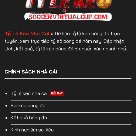
Kèo Hiệp 1
Kèo hiệp 1 (HT – Half Time) là một trong những loại
kèo phổ biến trong cá cược bóng đá, dành riêng cho
Tỷ Lệ Kèo Nhà Cái
⭐️ Dữ liệu tỷ lệ kèo bóng đá trực
45 phút thi đấu đầu tiên
của trận đấu. Không
tuyến, xem trực tiếp tỷ số bóng đá hôm nay. Cập nhật
giống như kèo cả trận, kèo hiệp 1 chỉ tính kết quả
Lịch, kết quả, tỷ lệ kèo bóng đá 5 chuẩn xác nhanh nhất.
trong hiệp đầu, giúp người chơi có thể tham gia đặt
cược với thời gian ngắn hơn, giảm rủi ro và linh hoạt
hơn trong chiến lược cá cược.
CHÍNH SÁCH NHÀ CÁI
Kèo hiệp 1 được nhà cái đưa ra dựa trên diễn biến dự
đoán trong 45 phút đầu tiên của trận đấu. Người
Tỷ lệ kèo nhà cái
tham gia cá cược có thể lựa chọn nhiều hình thức
kèo khác nhau như:
Soi kèo bóng đá
Kèo châu Âu hiệp 1 (1X2 HT)
– Dự đoán đội
Kết quả bóng đá
thắng trong hiệp 1.
Kinh nghiệm soi kèo
Kèo châu Á hiệp 1 (Handicap HT)
– Cược đội