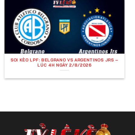
năm
Kèo Tài Xỉu (Over/Under) được nhà cái đưa ra dựa
trên số bàn thắng dự đoán trong một trận đấu.
Người chơi sẽ có hai lựa chọn:
Tài (Over):
Tổng số bàn thắng trong trận lớn
hơn mức nhà cái đưa ra.
SOI KÈO LPF: BELGRANO VS ARGENTINOS JRS –
Xỉu (Under):
Tổng số bàn thắng trong trận nhỏ
LÚC 4H NGÀY 2/8/2026
hơn mức nhà cái đưa ra.
Ví dụ: Nếu nhà cái đưa ra mức
O/U 2.5
, người chơi
đặt cược như sau:
Nếu trận đấu có
3 bàn thắng trở lên
(ví dụ: 2-1,
3-0, 4-2), cược Tài thắng.
Nếu trận đấu có
dưới 3 bàn thắng
(0-0, 1-0, 1-
1), cược Xỉu thắng.