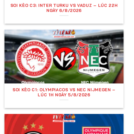
SOI KÈO C3: INTER TURKU VS VADUZ – LÚC 22H
Kèo châu Á là loại kèo phổ biến nhất, trong đó đội
NGÀY 6/8/2026
mạnh hơn (cửa trên) sẽ chấp đội yếu hơn (cửa dưới)
một số bàn thắng nhất định. Một số dạng kèo chấp
phổ biến:
Kèo đồng banh (0.0):
Hai đội ngang sức, đặt
cược đội nào thắng sẽ ăn tiền.
Kèo chấp 0.25 (¼):
Đội cửa trên chấp nhẹ, nếu
hòa thì thua nửa tiền.
Kèo chấp 0.5 (½):
Đội cửa trên thắng mới ăn
đủ, hòa hoặc thua thì mất tiền.
SOI KÈO C1: OLYMPIACOS VS NEC NIJMEGEN –
LÚC 1H NGÀY 5/8/2026
Kèo chấp 0.75 (¾):
Thắng cách biệt 2 bàn trở
lên mới ăn đủ, thắng 1 bàn ăn nửa tiền.
Kèo chấp 1 trái:
Nếu đội cửa trên thắng cách
biệt 1 bàn thì hoàn tiền, thắng từ 2 bàn trở lên
mới ăn đủ.