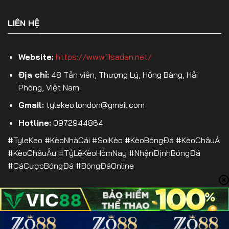
chấp trong hiệp 1.
LIÊN HỆ
Kèo Tài Xỉu hiệp 1 (Over/Under HT)
– Dự đoán
tổng số bàn thắng trong hiệp 1.
Website:
https://www.11sadan.net/
Kèo phạt góc hiệp 1
– Cược số quả phạt góc
trong 45 phút đầu.
Địa chỉ:
48 Tản viên, Thượng Lý, Hồng Bàng, Hải
Phòng, Việt Nam
Kèo thẻ phạt hiệp 1
– Đặt cược số lượng thẻ
trong hiệp 1.
Gmail:
tylekeo.london@gmail.com
Hotline:
0972944864
Việc lựa chọn kèo hiệp 1 phù hợp sẽ giúp người chơi
tối ưu hóa lợi nhuận và kiểm soát tốt hơn rủi ro
#TyleKeo #KèoNhàCái #SoiKèo #KèoBóngĐá #KèoChâuÁ
trong cá cược bóng đá.
#KèoChâuÂu #TỷLệKèoHômNay #NhậnĐịnhBóngĐá
#CáCượcBóngĐá #BóngĐáOnline
Kèo Phạt Góc
Kèo phạt góc là một trong những hình thức cá cược
bóng đá
không dựa trên kết quả thắng – thua
của trận đấu
, mà chỉ tập trung vào
số lượng quả
Copyright 2026 © 11sadan.net