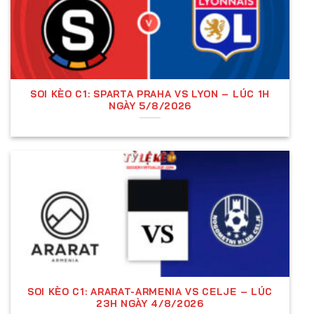
Kèo Châu Âu (1X2)
Kèo Châu Âu, hay còn gọi là
kèo 1X2
, là một trong
những loại kèo cá cược bóng đá đơn giản và phổ
biến nhất hiện nay. Loại kèo này được sử dụng rộng
SOI KÈO C1: SPARTA PRAHA VS LYON – LÚC 1H
rãi tại các nhà cái, đặc biệt là ở thị trường châu Âu.
NGÀY 5/8/2026
Khác với kèo châu Á có tỷ lệ chấp, kèo 1X2 chỉ tập
trung vào kết quả chung cuộc của trận đấu, giúp
người chơi dễ dàng đưa ra lựa chọn mà không cần
quan tâm đến cách biệt tỷ số giữa hai đội.
Trong kèo châu Âu, người chơi sẽ có
ba lựa chọn
đặt cược
, mỗi lựa chọn tương ứng với một kết quả
có thể xảy ra trong trận đấu:
1:
Đặt cược đội chủ nhà thắng. Nếu đội chủ nhà
giành chiến thắng sau 90 phút thi đấu chính
SOI KÈO C1: ARARAT-ARMENIA VS CELJE – LÚC
thức, người chơi sẽ thắng cược.
23H NGÀY 4/8/2026