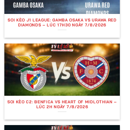
Cách Các Nhà Cái Thiết Lập Kèo
Các nhà cái sử dụng đội ngũ chuyên gia phân tích
SOI KÈO J1 LEAGUE: GAMBA OSAKA VS URAWA RED
dữ liệu bóng đá để đưa ra tỷ lệ kèo. Họ xem xét các
DIAMONDS – LÚC 17H30 NGÀY 7/8/2026
yếu tố như:
Tình hình thi đấu và lực lượng của hai đội
Lịch sử đối đầu.
Yếu tố sân nhà, sân khách.
Tác động từ chấn thương, thẻ phạt.
Biến động thị trường cá cược.
Sau khi tỷ lệ kèo được thiết lập, nhà cái có thể điều
SOI KÈO C2: BENFICA VS HEART OF MIDLOTHIAN –
chỉnh dựa trên biến động người chơi đặt cược,
LÚC 2H NGÀY 7/8/2026
nhằm đảm bảo lợi nhuận và cân bằng tỷ lệ cược
giữa hai bên.