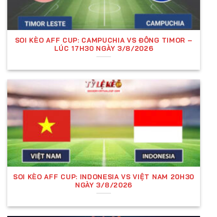
(1)
và đội chủ nhà thắng, số tiền nhận được sẽ là
100 x 2.00 = 200$
(bao gồm cả vốn).
Nếu người chơi đặt
100$ vào kết quả hòa (X)
và
trận đấu kết thúc với tỷ số hòa, số tiền thắng cược
SOI KÈO AFF CUP: CAMPUCHIA VS ĐÔNG TIMOR –
LÚC 17H30 NGÀY 3/8/2026
là
100 x 3.50 = 350$
.
Nếu người chơi đặt
100$ vào Chelsea (2)
và đội
khách giành chiến thắng, số tiền nhận được sẽ là
100 x 3.00 = 300$
.
Kèo Tài Xỉu (Over/Under)
Kèo Tài Xỉu, hay còn gọi là
kèo Over/Under (O/U)
,
là một trong những loại kèo phổ biến nhất trong cá
cược bóng đá. Không giống như kèo châu Á hay kèo
châu Âu tập trung vào kết quả thắng thua của trận
đấu, kèo Tài Xỉu chỉ quan tâm đến tổng số bàn
SOI KÈO AFF CUP: INDONESIA VS VIỆT NAM 20H30
thắng được ghi trong trận đấu, bất kể đội nào thắng
NGÀY 3/8/2026
hay thua. Đây là hình thức cá cược hấp dẫn, dễ
chơi và phù hợp với cả người mới lẫn người chơi lâu