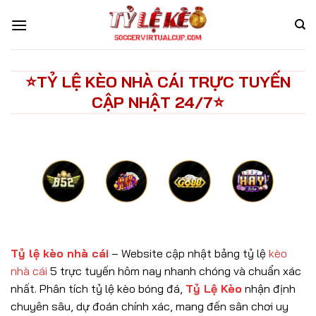
Bỏ
qua
nội
dung
⭐️TỶ LỆ KÈO NHÀ CÁI TRỰC TUYẾN
CẬP NHẬT 24/7⭐️
Tỷ lệ kèo nhà cái
– Website cập nhật bảng tỷ lệ
kèo
nhà cái
5 trực tuyến hôm nay nhanh chóng và chuẩn xác
nhất. Phân tích tỷ lệ kèo bóng đá,
Tỷ Lệ Kèo
nhận định
chuyên sâu, dự đoán chính xác, mang đến sân chơi uy