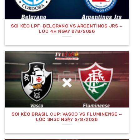
(1)
và đội chủ nhà thắng, số tiền nhận được sẽ là
100 x 2.00 = 200$
(bao gồm cả vốn).
Nếu người chơi đặt
100$ vào kết quả hòa (X)
và
trận đấu kết thúc với tỷ số hòa, số tiền thắng cược
SOI KÈO LPF: BELGRANO VS ARGENTINOS JRS –
LÚC 4H NGÀY 2/8/2026
là
100 x 3.50 = 350$
.
Nếu người chơi đặt
100$ vào Chelsea (2)
và đội
khách giành chiến thắng, số tiền nhận được sẽ là
100 x 3.00 = 300$
.
Kèo Tài Xỉu (Over/Under)
Kèo Tài Xỉu, hay còn gọi là
kèo Over/Under (O/U)
,
là một trong những loại kèo phổ biến nhất trong cá
cược bóng đá. Không giống như kèo châu Á hay kèo
châu Âu tập trung vào kết quả thắng thua của trận
đấu, kèo Tài Xỉu chỉ quan tâm đến tổng số bàn
SOI KÈO BRASIL CUP: VASCO VS FLUMINENSE –
thắng được ghi trong trận đấu, bất kể đội nào thắng
LÚC 3H30 NGÀY 2/8/2026
hay thua. Đây là hình thức cá cược hấp dẫn, dễ
chơi và phù hợp với cả người mới lẫn người chơi lâu