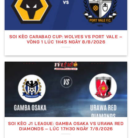
Với sự tận tâm và không ngừng đổi mới, chúng tôi
cam kết tiếp tục mang đến những trải nghiệm tốt
nhất cho người dùng, từ dữ liệu chính xác đến dịch
vụ chuyên nghiệp và thân thiện. Over.co.com
tự hào
SOI KÈO CARABAO CUP: WOLVES VS PORT VALE –
VÒNG 1 LÚC 1H45 NGÀY 8/8/2026
là địa chỉ đáng tin cậy, không thể thiếu đối với bất
kỳ ai đam mê thể thao và cá cược trực tuyến.
Tổng Quan Về Tỷ Lệ Kèo Của Nhà Cái
Tỷ Lệ Kèo Nhà Cái Là Gì?
SOI KÈO J1 LEAGUE: GAMBA OSAKA VS URAWA RED
DIAMONDS – LÚC 17H30 NGÀY 7/8/2026