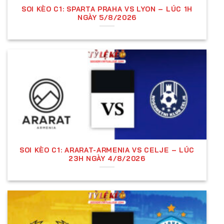
SOI KÈO C1: SPARTA PRAHA VS LYON – LÚC 1H
Kèo châu Á là loại kèo phổ biến nhất, trong đó đội
NGÀY 5/8/2026
mạnh hơn (cửa trên) sẽ chấp đội yếu hơn (cửa dưới)
một số bàn thắng nhất định. Một số dạng kèo chấp
phổ biến:
Kèo đồng banh (0.0):
Hai đội ngang sức, đặt
cược đội nào thắng sẽ ăn tiền.
Kèo chấp 0.25 (¼):
Đội cửa trên chấp nhẹ, nếu
hòa thì thua nửa tiền.
Kèo chấp 0.5 (½):
Đội cửa trên thắng mới ăn
đủ, hòa hoặc thua thì mất tiền.
SOI KÈO C1: ARARAT-ARMENIA VS CELJE – LÚC
23H NGÀY 4/8/2026
Kèo chấp 0.75 (¾):
Thắng cách biệt 2 bàn trở
lên mới ăn đủ, thắng 1 bàn ăn nửa tiền.
Kèo chấp 1 trái:
Nếu đội cửa trên thắng cách
biệt 1 bàn thì hoàn tiền, thắng từ 2 bàn trở lên
mới ăn đủ.