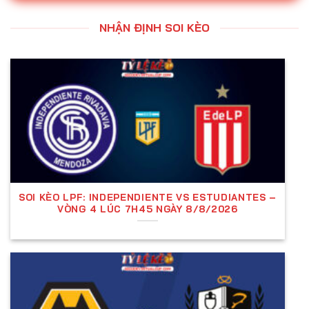
kèo châu Âu đến kèo Tài Xỉu, mỗi loại đều có cách
tính riêng và ảnh hưởng đến chiến thuật đặt cược.
NHẬN ĐỊNH SOI KÈO
Bên cạnh đó, việc nhận định kèo đúng đắn và cập
nhật tỷ lệ cá cược liên tục là yếu tố quan trọng để
tối ưu hóa lợi nhuận khi tham gia cá độ bóng đá.
Điều khiến người dùng ấn tượng khi truy cập vào
trang web của Kèo nhà cái 11sadan.net chính là sự
phong phú và chất lượng của thông tin được cung
cấp.
Uy tín và chất lượng luôn là hai tiêu chí hàng đầu
SOI KÈO LPF: INDEPENDIENTE VS ESTUDIANTES –
mà website
không ngừng theo đuổi. Mọi thông tin và
VÒNG 4 LÚC 7H45 NGÀY 8/8/2026
dịch vụ được cung cấp đều trải qua quá trình kiểm
chứng kỹ lưỡng, đảm bảo tính chính xác và độ tin
cậy cao. Chính vì vậy, Over.co.com
không chỉ nhận
được sự đánh giá cao từ cộng đồng cá cược mà
còn trở thành sự lựa chọn ưu tiên của đông đảo
người yêu thể thao trên toàn thế giới.