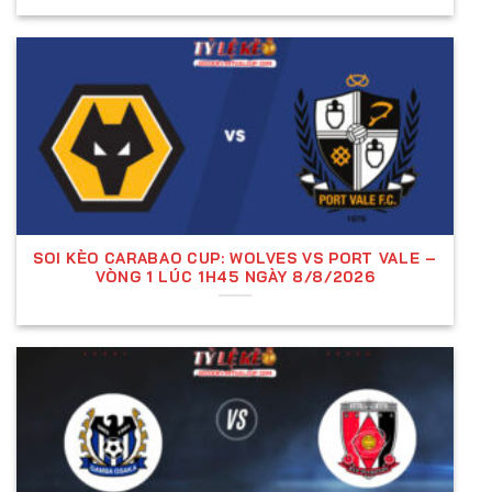
Tỷ lệ nhà cái là gì?
Tỷ lệ kèo nhà cái
là các con số do nhà cái cung
cấp, thể hiện sự đánh giá về xác suất thắng, thua
của hai đội bóng trong một trận đấu. Những con số
này được tính toán dựa trên nhiều yếu tố như
phong độ, đội hình, lịch sử đối đầu và điều kiện thi
đấu.
SOI KÈO CARABAO CUP: WOLVES VS PORT VALE –
VÒNG 1 LÚC 1H45 NGÀY 8/8/2026
Tầm Quan Trọng Của Tỷ Lệ Kèo Trong Cá
Cược Tỷ Lệ Bóng Đá
Tỷ lệ đóng vai trò cốt lõi trong cá cược bóng đá vì
nó giúp người chơi đưa ra quyết định đặt cược một
cách hợp lý. Việc hiểu rõ tỷ lệ kèo không chỉ giúp
tăng cơ hội thắng cược mà còn hạn chế rủi ro, giúp
người chơi kiểm soát vốn hiệu quả.