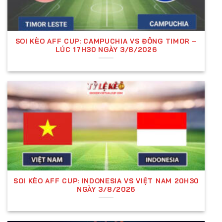
(1)
và đội chủ nhà thắng, số tiền nhận được sẽ là
100 x 2.00 = 200$
(bao gồm cả vốn).
Nếu người chơi đặt
100$ vào kết quả hòa (X)
và
trận đấu kết thúc với tỷ số hòa, số tiền thắng cược
SOI KÈO AFF CUP: CAMPUCHIA VS ĐÔNG TIMOR –
LÚC 17H30 NGÀY 3/8/2026
là
100 x 3.50 = 350$
.
Nếu người chơi đặt
100$ vào Chelsea (2)
và đội
khách giành chiến thắng, số tiền nhận được sẽ là
100 x 3.00 = 300$
.
Kèo Tài Xỉu (Over/Under)
Kèo Tài Xỉu, hay còn gọi là
kèo Over/Under (O/U)
,
là một trong những loại kèo phổ biến nhất trong cá
cược bóng đá. Không giống như kèo châu Á hay kèo
châu Âu tập trung vào kết quả thắng thua của trận
đấu, kèo Tài Xỉu chỉ quan tâm đến tổng số bàn
SOI KÈO AFF CUP: INDONESIA VS VIỆT NAM 20H30
thắng được ghi trong trận đấu, bất kể đội nào thắng
NGÀY 3/8/2026
hay thua. Đây là hình thức cá cược hấp dẫn, dễ
chơi và phù hợp với cả người mới lẫn người chơi lâu