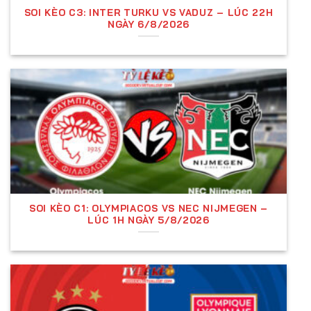
SOI KÈO C3: INTER TURKU VS VADUZ – LÚC 22H
Kèo châu Á là loại kèo phổ biến nhất, trong đó đội
NGÀY 6/8/2026
mạnh hơn (cửa trên) sẽ chấp đội yếu hơn (cửa dưới)
một số bàn thắng nhất định. Một số dạng kèo chấp
phổ biến:
Kèo đồng banh (0.0):
Hai đội ngang sức, đặt
cược đội nào thắng sẽ ăn tiền.
Kèo chấp 0.25 (¼):
Đội cửa trên chấp nhẹ, nếu
hòa thì thua nửa tiền.
Kèo chấp 0.5 (½):
Đội cửa trên thắng mới ăn
đủ, hòa hoặc thua thì mất tiền.
SOI KÈO C1: OLYMPIACOS VS NEC NIJMEGEN –
LÚC 1H NGÀY 5/8/2026
Kèo chấp 0.75 (¾):
Thắng cách biệt 2 bàn trở
lên mới ăn đủ, thắng 1 bàn ăn nửa tiền.
Kèo chấp 1 trái:
Nếu đội cửa trên thắng cách
biệt 1 bàn thì hoàn tiền, thắng từ 2 bàn trở lên
mới ăn đủ.