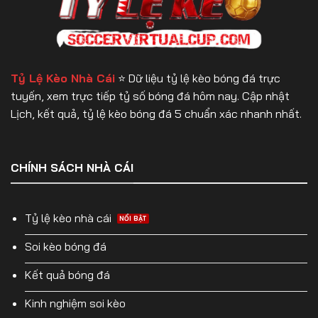
Kèo Hiệp 1
Kèo hiệp 1 (HT – Half Time) là một trong những loại
kèo phổ biến trong cá cược bóng đá, dành riêng cho
Tỷ Lệ Kèo Nhà Cái
⭐️ Dữ liệu tỷ lệ kèo bóng đá trực
45 phút thi đấu đầu tiên
của trận đấu. Không
tuyến, xem trực tiếp tỷ số bóng đá hôm nay. Cập nhật
giống như kèo cả trận, kèo hiệp 1 chỉ tính kết quả
Lịch, kết quả, tỷ lệ kèo bóng đá 5 chuẩn xác nhanh nhất.
trong hiệp đầu, giúp người chơi có thể tham gia đặt
cược với thời gian ngắn hơn, giảm rủi ro và linh hoạt
hơn trong chiến lược cá cược.
CHÍNH SÁCH NHÀ CÁI
Kèo hiệp 1 được nhà cái đưa ra dựa trên diễn biến dự
đoán trong 45 phút đầu tiên của trận đấu. Người
Tỷ lệ kèo nhà cái
tham gia cá cược có thể lựa chọn nhiều hình thức
kèo khác nhau như:
Soi kèo bóng đá
Kèo châu Âu hiệp 1 (1X2 HT)
– Dự đoán đội
Kết quả bóng đá
thắng trong hiệp 1.
Kinh nghiệm soi kèo
Kèo châu Á hiệp 1 (Handicap HT)
– Cược đội