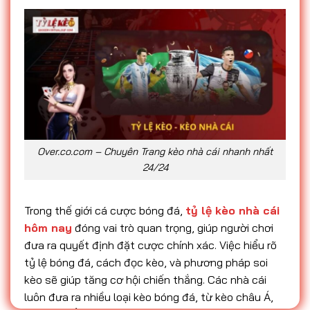
Over.co.com – Chuyên Trang kèo nhà cái nhanh nhất
24/24
Trong thế giới cá cược bóng đá,
tỷ lệ kèo nhà cái
hôm nay
đóng vai trò quan trọng, giúp người chơi
đưa ra quyết định đặt cược chính xác. Việc hiểu rõ
tỷ lệ bóng đá, cách đọc kèo, và phương pháp soi
kèo sẽ giúp tăng cơ hội chiến thắng. Các nhà cái
luôn đưa ra nhiều loại kèo bóng đá, từ kèo châu Á,