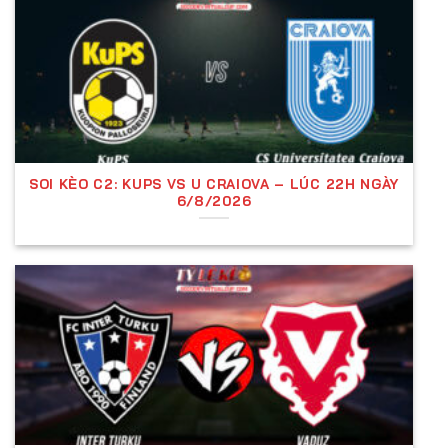
Các Loại Kèo Bóng Đá Phổ Biến
SOI KÈO C2: KUPS VS U CRAIOVA – LÚC 22H NGÀY
6/8/2026
Các loại kèo bóng đá phổ biến hiện nay
Khi tham gia cá cược bóng đá, người chơi có thể lựa
chọn giữa nhiều loại kèo đa dạng. Mỗi loại kèo đều
có cách chơi riêng và phù hợp với từng chiến thuật
cá cược khác nhau. Dưới đây là một trong những
kèo bóng đá phổ biến hiện nay.
Kèo châu Á (kèo cược chấp, kèo handicap)