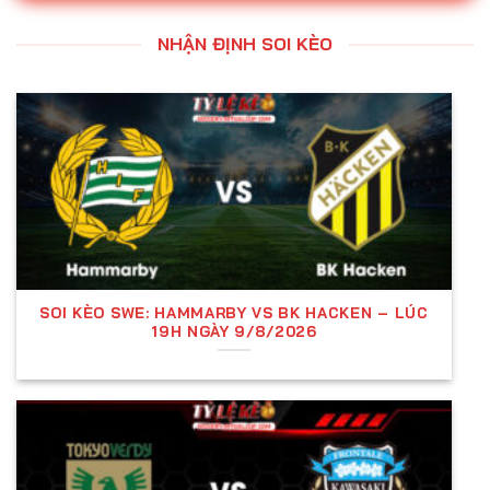
kèo châu Âu đến kèo Tài Xỉu, mỗi loại đều có cách
tính riêng và ảnh hưởng đến chiến thuật đặt cược.
NHẬN ĐỊNH SOI KÈO
Bên cạnh đó, việc nhận định kèo đúng đắn và cập
nhật tỷ lệ cá cược liên tục là yếu tố quan trọng để
tối ưu hóa lợi nhuận khi tham gia cá độ bóng đá.
Điều khiến người dùng ấn tượng khi truy cập vào
trang web của Kèo nhà cái 11sadan.net chính là sự
phong phú và chất lượng của thông tin được cung
cấp.
Uy tín và chất lượng luôn là hai tiêu chí hàng đầu
SOI KÈO SWE: HAMMARBY VS BK HACKEN – LÚC
mà website
không ngừng theo đuổi. Mọi thông tin và
19H NGÀY 9/8/2026
dịch vụ được cung cấp đều trải qua quá trình kiểm
chứng kỹ lưỡng, đảm bảo tính chính xác và độ tin
cậy cao. Chính vì vậy, Over.co.com
không chỉ nhận
được sự đánh giá cao từ cộng đồng cá cược mà
còn trở thành sự lựa chọn ưu tiên của đông đảo
người yêu thể thao trên toàn thế giới.