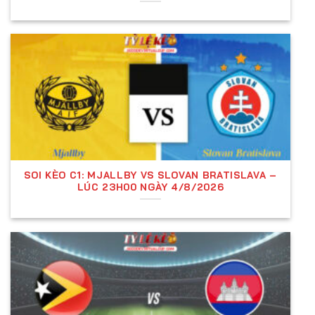
X:
Đặt cược kết quả hòa. Nếu hai đội kết thúc
trận đấu với tỷ số hòa (không phân biệt bao
nhiêu bàn), người chơi sẽ thắng cược.
2:
Đặt cược đội khách thắng. Nếu đội khách
giành chiến thắng, người chơi sẽ nhận tiền
thưởng tương ứng với tỷ lệ cược của nhà cái.
Ví Dụ Cụ Thể Về Kèo Châu Âu (1X2)
Ví dụ về trận đấu giữa Manchester United và đối thủ
SOI KÈO C1: MJALLBY VS SLOVAN BRATISLAVA –
Chelsea
, nhà cái đưa ra tỷ lệ cược 1X2 như sau:
LÚC 23H00 NGÀY 4/8/2026
1 (Manchester United thắng):
2.00
X (Hòa):
3.50
2 (Chelsea thắng):
3.00
Nếu người chơi đặt
100$ vào Manchester United