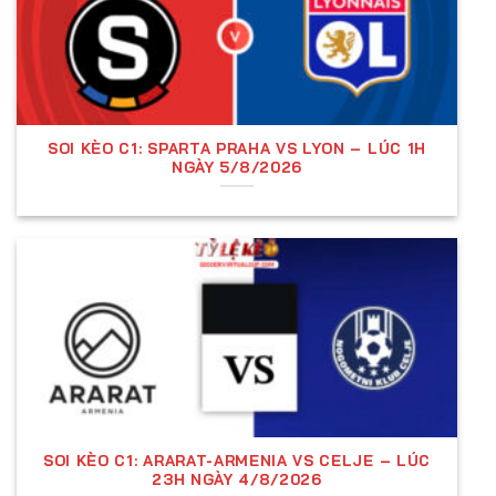
Kèo Châu Âu (1X2)
Kèo Châu Âu, hay còn gọi là
kèo 1X2
, là một trong
những loại kèo cá cược bóng đá đơn giản và phổ
biến nhất hiện nay. Loại kèo này được sử dụng rộng
SOI KÈO C1: SPARTA PRAHA VS LYON – LÚC 1H
rãi tại các nhà cái, đặc biệt là ở thị trường châu Âu.
NGÀY 5/8/2026
Khác với kèo châu Á có tỷ lệ chấp, kèo 1X2 chỉ tập
trung vào kết quả chung cuộc của trận đấu, giúp
người chơi dễ dàng đưa ra lựa chọn mà không cần
quan tâm đến cách biệt tỷ số giữa hai đội.
Trong kèo châu Âu, người chơi sẽ có
ba lựa chọn
đặt cược
, mỗi lựa chọn tương ứng với một kết quả
có thể xảy ra trong trận đấu:
1:
Đặt cược đội chủ nhà thắng. Nếu đội chủ nhà
giành chiến thắng sau 90 phút thi đấu chính
SOI KÈO C1: ARARAT-ARMENIA VS CELJE – LÚC
thức, người chơi sẽ thắng cược.
23H NGÀY 4/8/2026