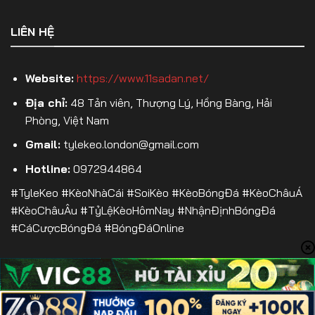
chấp trong hiệp 1.
LIÊN HỆ
Kèo Tài Xỉu hiệp 1 (Over/Under HT)
– Dự đoán
tổng số bàn thắng trong hiệp 1.
Website:
https://www.11sadan.net/
Kèo phạt góc hiệp 1
– Cược số quả phạt góc
trong 45 phút đầu.
Địa chỉ:
48 Tản viên, Thượng Lý, Hồng Bàng, Hải
Phòng, Việt Nam
Kèo thẻ phạt hiệp 1
– Đặt cược số lượng thẻ
trong hiệp 1.
Gmail:
tylekeo.london@gmail.com
Hotline:
0972944864
Việc lựa chọn kèo hiệp 1 phù hợp sẽ giúp người chơi
tối ưu hóa lợi nhuận và kiểm soát tốt hơn rủi ro
#TyleKeo #KèoNhàCái #SoiKèo #KèoBóngĐá #KèoChâuÁ
trong cá cược bóng đá.
#KèoChâuÂu #TỷLệKèoHômNay #NhậnĐịnhBóngĐá
#CáCượcBóngĐá #BóngĐáOnline
Kèo Phạt Góc
Kèo phạt góc là một trong những hình thức cá cược
bóng đá
không dựa trên kết quả thắng – thua
của trận đấu
, mà chỉ tập trung vào
số lượng quả
Copyright 2026 © 11sadan.net