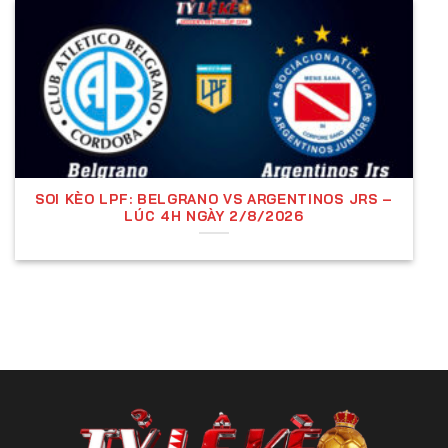
năm
Kèo Tài Xỉu (Over/Under) được nhà cái đưa ra dựa
trên số bàn thắng dự đoán trong một trận đấu.
Người chơi sẽ có hai lựa chọn:
Tài (Over):
Tổng số bàn thắng trong trận lớn
hơn mức nhà cái đưa ra.
SOI KÈO LPF: BELGRANO VS ARGENTINOS JRS –
Xỉu (Under):
Tổng số bàn thắng trong trận nhỏ
LÚC 4H NGÀY 2/8/2026
hơn mức nhà cái đưa ra.
Ví dụ: Nếu nhà cái đưa ra mức
O/U 2.5
, người chơi
đặt cược như sau:
Nếu trận đấu có
3 bàn thắng trở lên
(ví dụ: 2-1,
3-0, 4-2), cược Tài thắng.
Nếu trận đấu có
dưới 3 bàn thắng
(0-0, 1-0, 1-
1), cược Xỉu thắng.