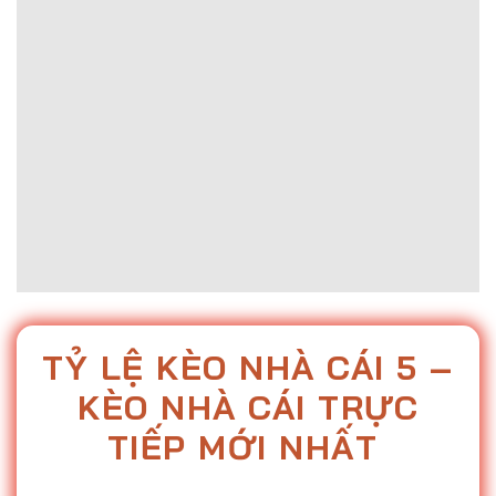
TỶ
LỆ KÈO NHÀ CÁI 5 –
KÈO NHÀ CÁI TRỰC
TIẾP MỚI NHẤT