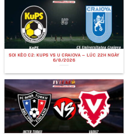
Các Loại Kèo Bóng Đá Phổ Biến
SOI KÈO C2: KUPS VS U CRAIOVA – LÚC 22H NGÀY
6/8/2026
Các loại kèo bóng đá phổ biến hiện nay
Khi tham gia cá cược bóng đá, người chơi có thể lựa
chọn giữa nhiều loại kèo đa dạng. Mỗi loại kèo đều
có cách chơi riêng và phù hợp với từng chiến thuật
cá cược khác nhau. Dưới đây là một trong những
kèo bóng đá phổ biến hiện nay.
Kèo châu Á (kèo cược chấp, kèo handicap)