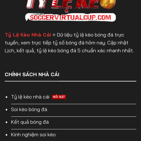
Kèo Hiệp 1
Kèo hiệp 1 (HT – Half Time) là một trong những loại
kèo phổ biến trong cá cược bóng đá, dành riêng cho
Tỷ Lệ Kèo Nhà Cái
⭐️ Dữ liệu tỷ lệ kèo bóng đá trực
45 phút thi đấu đầu tiên
của trận đấu. Không
tuyến, xem trực tiếp tỷ số bóng đá hôm nay. Cập nhật
giống như kèo cả trận, kèo hiệp 1 chỉ tính kết quả
Lịch, kết quả, tỷ lệ kèo bóng đá 5 chuẩn xác nhanh nhất.
trong hiệp đầu, giúp người chơi có thể tham gia đặt
cược với thời gian ngắn hơn, giảm rủi ro và linh hoạt
hơn trong chiến lược cá cược.
CHÍNH SÁCH NHÀ CÁI
Kèo hiệp 1 được nhà cái đưa ra dựa trên diễn biến dự
đoán trong 45 phút đầu tiên của trận đấu. Người
Tỷ lệ kèo nhà cái
tham gia cá cược có thể lựa chọn nhiều hình thức
kèo khác nhau như:
Soi kèo bóng đá
Kèo châu Âu hiệp 1 (1X2 HT)
– Dự đoán đội
Kết quả bóng đá
thắng trong hiệp 1.
Kinh nghiệm soi kèo
Kèo châu Á hiệp 1 (Handicap HT)
– Cược đội