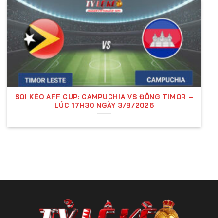
năm
Kèo Tài Xỉu (Over/Under) được nhà cái đưa ra dựa
trên số bàn thắng dự đoán trong một trận đấu.
Người chơi sẽ có hai lựa chọn:
Tài (Over):
Tổng số bàn thắng trong trận lớn
hơn mức nhà cái đưa ra.
SOI KÈO AFF CUP: CAMPUCHIA VS ĐÔNG TIMOR –
Xỉu (Under):
Tổng số bàn thắng trong trận nhỏ
LÚC 17H30 NGÀY 3/8/2026
hơn mức nhà cái đưa ra.
Ví dụ: Nếu nhà cái đưa ra mức
O/U 2.5
, người chơi
đặt cược như sau:
Nếu trận đấu có
3 bàn thắng trở lên
(ví dụ: 2-1,
3-0, 4-2), cược Tài thắng.
Nếu trận đấu có
dưới 3 bàn thắng
(0-0, 1-0, 1-
1), cược Xỉu thắng.