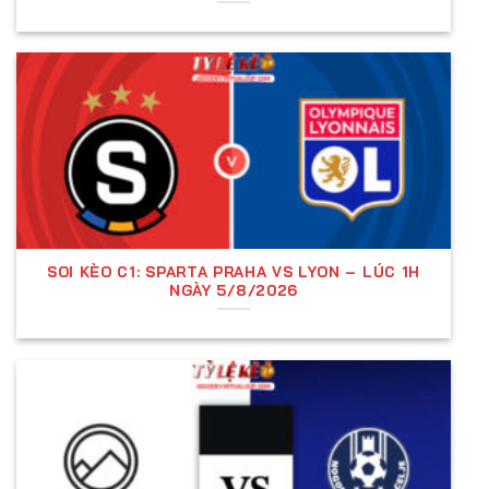
X:
Đặt cược kết quả hòa. Nếu hai đội kết thúc
trận đấu với tỷ số hòa (không phân biệt bao
nhiêu bàn), người chơi sẽ thắng cược.
2:
Đặt cược đội khách thắng. Nếu đội khách
giành chiến thắng, người chơi sẽ nhận tiền
thưởng tương ứng với tỷ lệ cược của nhà cái.
Ví Dụ Cụ Thể Về Kèo Châu Âu (1X2)
Ví dụ về trận đấu giữa Manchester United và đối thủ
SOI KÈO C1: SPARTA PRAHA VS LYON – LÚC 1H
Chelsea
, nhà cái đưa ra tỷ lệ cược 1X2 như sau:
NGÀY 5/8/2026
1 (Manchester United thắng):
2.00
X (Hòa):
3.50
2 (Chelsea thắng):
3.00
Nếu người chơi đặt
100$ vào Manchester United