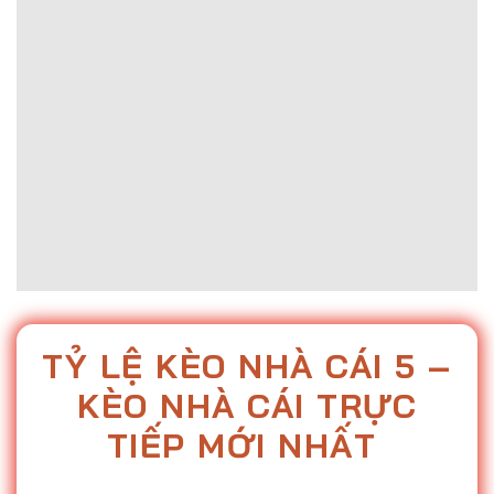
TỶ
LỆ KÈO NHÀ CÁI 5 –
KÈO NHÀ CÁI TRỰC
TIẾP MỚI NHẤT