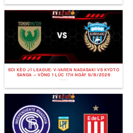
Tỷ lệ nhà cái là gì?
Tỷ lệ kèo nhà cái
là các con số do nhà cái cung
cấp, thể hiện sự đánh giá về xác suất thắng, thua
của hai đội bóng trong một trận đấu. Những con số
này được tính toán dựa trên nhiều yếu tố như
phong độ, đội hình, lịch sử đối đầu và điều kiện thi
đấu.
SOI KÈO J1 LEAGUE: V-VAREN NAGASAKI VS KYOTO
SANGA – VÒNG 1 LÚC 17H NGÀY 9/8/2026
Tầm Quan Trọng Của Tỷ Lệ Kèo Trong Cá
Cược Tỷ Lệ Bóng Đá
Tỷ lệ đóng vai trò cốt lõi trong cá cược bóng đá vì
nó giúp người chơi đưa ra quyết định đặt cược một
cách hợp lý. Việc hiểu rõ tỷ lệ kèo không chỉ giúp
tăng cơ hội thắng cược mà còn hạn chế rủi ro, giúp
người chơi kiểm soát vốn hiệu quả.