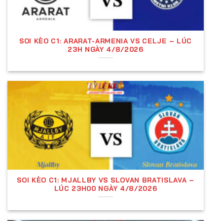
(1)
và đội chủ nhà thắng, số tiền nhận được sẽ là
100 x 2.00 = 200$
(bao gồm cả vốn).
Nếu người chơi đặt
100$ vào kết quả hòa (X)
và
trận đấu kết thúc với tỷ số hòa, số tiền thắng cược
SOI KÈO C1: ARARAT-ARMENIA VS CELJE – LÚC
23H NGÀY 4/8/2026
là
100 x 3.50 = 350$
.
Nếu người chơi đặt
100$ vào Chelsea (2)
và đội
khách giành chiến thắng, số tiền nhận được sẽ là
100 x 3.00 = 300$
.
Kèo Tài Xỉu (Over/Under)
Kèo Tài Xỉu, hay còn gọi là
kèo Over/Under (O/U)
,
là một trong những loại kèo phổ biến nhất trong cá
cược bóng đá. Không giống như kèo châu Á hay kèo
châu Âu tập trung vào kết quả thắng thua của trận
đấu, kèo Tài Xỉu chỉ quan tâm đến tổng số bàn
SOI KÈO C1: MJALLBY VS SLOVAN BRATISLAVA –
thắng được ghi trong trận đấu, bất kể đội nào thắng
LÚC 23H00 NGÀY 4/8/2026
hay thua. Đây là hình thức cá cược hấp dẫn, dễ
chơi và phù hợp với cả người mới lẫn người chơi lâu