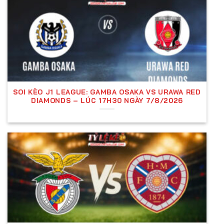
Các Loại Kèo Bóng Đá Phổ Biến
SOI KÈO J1 LEAGUE: GAMBA OSAKA VS URAWA RED
DIAMONDS – LÚC 17H30 NGÀY 7/8/2026
Các loại kèo bóng đá phổ biến hiện nay
Khi tham gia cá cược bóng đá, người chơi có thể lựa
chọn giữa nhiều loại kèo đa dạng. Mỗi loại kèo đều
có cách chơi riêng và phù hợp với từng chiến thuật
cá cược khác nhau. Dưới đây là một trong những
kèo bóng đá phổ biến hiện nay.
Kèo châu Á (kèo cược chấp, kèo handicap)