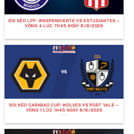
Cách Các Nhà Cái Thiết Lập Kèo
Các nhà cái sử dụng đội ngũ chuyên gia phân tích
SOI KÈO LPF: INDEPENDIENTE VS ESTUDIANTES –
dữ liệu bóng đá để đưa ra tỷ lệ kèo. Họ xem xét các
VÒNG 4 LÚC 7H45 NGÀY 8/8/2026
yếu tố như:
Tình hình thi đấu và lực lượng của hai đội
Lịch sử đối đầu.
Yếu tố sân nhà, sân khách.
Tác động từ chấn thương, thẻ phạt.
Biến động thị trường cá cược.
Sau khi tỷ lệ kèo được thiết lập, nhà cái có thể điều
SOI KÈO CARABAO CUP: WOLVES VS PORT VALE –
chỉnh dựa trên biến động người chơi đặt cược,
VÒNG 1 LÚC 1H45 NGÀY 8/8/2026
nhằm đảm bảo lợi nhuận và cân bằng tỷ lệ cược
giữa hai bên.