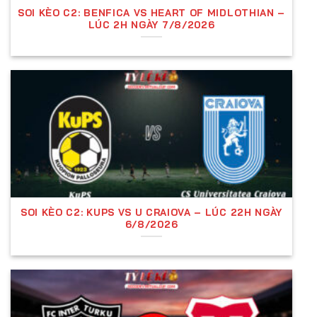
SOI KÈO C2: BENFICA VS HEART OF MIDLOTHIAN –
Kèo châu Á là loại kèo phổ biến nhất, trong đó đội
LÚC 2H NGÀY 7/8/2026
mạnh hơn (cửa trên) sẽ chấp đội yếu hơn (cửa dưới)
một số bàn thắng nhất định. Một số dạng kèo chấp
phổ biến:
Kèo đồng banh (0.0):
Hai đội ngang sức, đặt
cược đội nào thắng sẽ ăn tiền.
Kèo chấp 0.25 (¼):
Đội cửa trên chấp nhẹ, nếu
hòa thì thua nửa tiền.
Kèo chấp 0.5 (½):
Đội cửa trên thắng mới ăn
đủ, hòa hoặc thua thì mất tiền.
SOI KÈO C2: KUPS VS U CRAIOVA – LÚC 22H NGÀY
6/8/2026
Kèo chấp 0.75 (¾):
Thắng cách biệt 2 bàn trở
lên mới ăn đủ, thắng 1 bàn ăn nửa tiền.
Kèo chấp 1 trái:
Nếu đội cửa trên thắng cách
biệt 1 bàn thì hoàn tiền, thắng từ 2 bàn trở lên
mới ăn đủ.