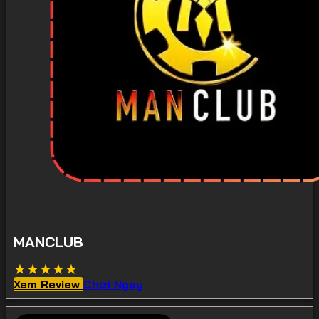
MANCLUB
Xem Review
Chơi Ngay