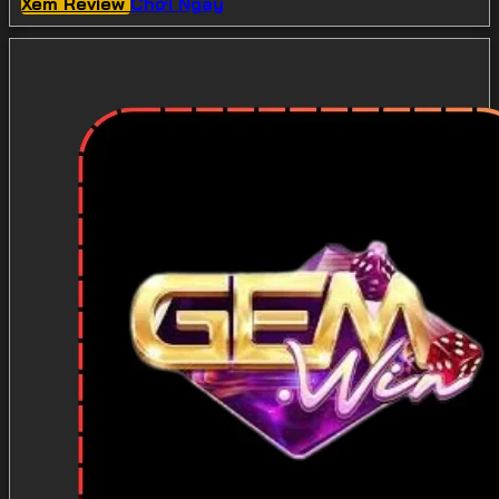
Xem Review
Chơi Ngay