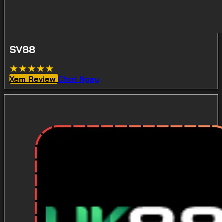
SV88
Xem Review
Chơi Ngay