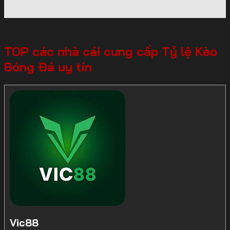
TOP các nhà cái cung cấp Tỷ lệ Kèo
Bóng Đá uy tín
Vic88