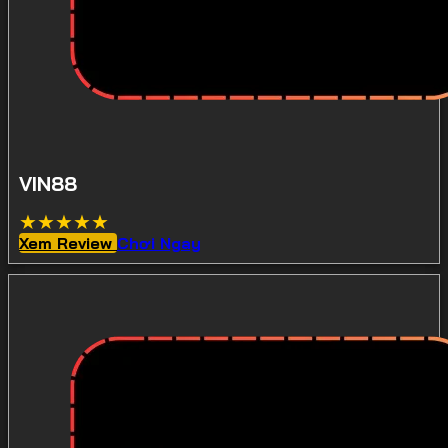
VIN88
Xem Review
Chơi Ngay