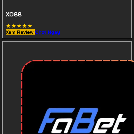
XO88
Xem Review
Chơi Ngay