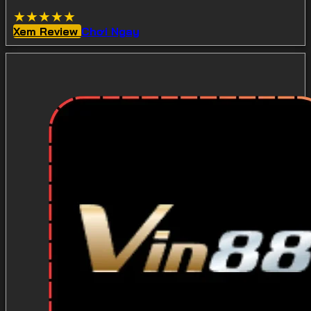
Xem Review
Chơi Ngay