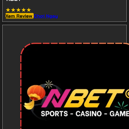
Xem Review
Chơi Ngay