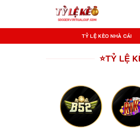
Bỏ
qua
nội
dung
TỶ LỆ KÈO NHÀ CÁI
⭐️TỶ LỆ 