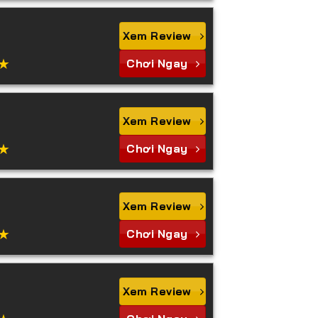
Xem Review
Chơi Ngay
Xem Review
Chơi Ngay
Xem Review
Chơi Ngay
Xem Review