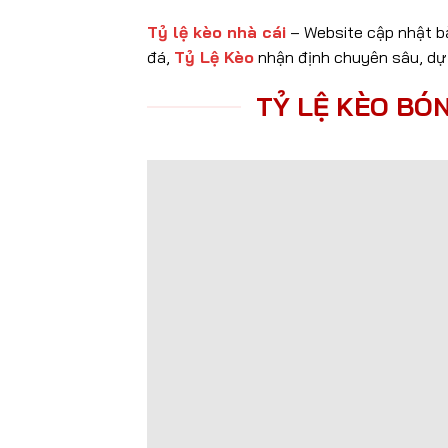
Tỷ lệ kèo nhà cái
– Website cập nhật b
đá,
Tỷ Lệ Kèo
nhận định chuyên sâu, dự 
TỶ LỆ KÈO BÓ
BÓNG ĐÁ
Ẩn
0
trận
[Hiển thị tất cả]
Kèo trực tuyến
Xem bóng
Hôm nay
Trận Hot
Tất cả giải đấu