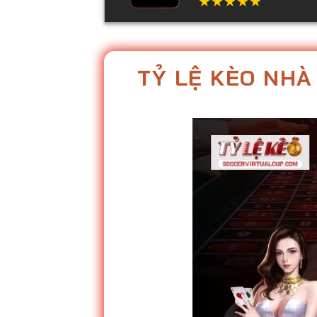
TỶ
LỆ KÈO NHÀ 