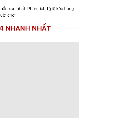
ẩn xác nhất. Phân tích tỷ lệ kèo bóng
ười chơi.
24 NHANH NHẤT
Hai dòng kèo