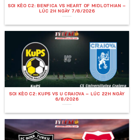
SOI KÈO C2: BENFICA VS HEART OF MIDLOTHIAN –
Kèo châu Á là loại kèo phổ biến nhất, trong đó đội
LÚC 2H NGÀY 7/8/2026
mạnh hơn (cửa trên) sẽ chấp đội yếu hơn (cửa dưới)
một số bàn thắng nhất định. Một số dạng kèo chấp
phổ biến:
Kèo đồng banh (0.0):
Hai đội ngang sức, đặt
cược đội nào thắng sẽ ăn tiền.
Kèo chấp 0.25 (¼):
Đội cửa trên chấp nhẹ, nếu
hòa thì thua nửa tiền.
Kèo chấp 0.5 (½):
Đội cửa trên thắng mới ăn
đủ, hòa hoặc thua thì mất tiền.
SOI KÈO C2: KUPS VS U CRAIOVA – LÚC 22H NGÀY
6/8/2026
Kèo chấp 0.75 (¾):
Thắng cách biệt 2 bàn trở
lên mới ăn đủ, thắng 1 bàn ăn nửa tiền.
Kèo chấp 1 trái:
Nếu đội cửa trên thắng cách
biệt 1 bàn thì hoàn tiền, thắng từ 2 bàn trở lên
mới ăn đủ.