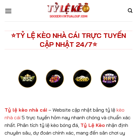
Bỏ
qua
nội
dung
⭐️TỶ LỆ KÈO NHÀ CÁI TRỰC TUYẾN
CẬP NHẬT 24/7⭐️
Tỷ lệ kèo nhà cái
– Website cập nhật bảng tỷ lệ
kèo
nhà cái
5 trực tuyến hôm nay nhanh chóng và chuẩn xác
nhất. Phân tích tỷ lệ kèo bóng đá,
Tỷ Lệ Kèo
nhận định
chuyên sâu, dự đoán chính xác, mang đến sân chơi uy