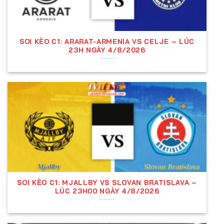
(1)
và đội chủ nhà thắng, số tiền nhận được sẽ là
100 x 2.00 = 200$
(bao gồm cả vốn).
Nếu người chơi đặt
100$ vào kết quả hòa (X)
và
trận đấu kết thúc với tỷ số hòa, số tiền thắng cược
SOI KÈO C1: ARARAT-ARMENIA VS CELJE – LÚC
23H NGÀY 4/8/2026
là
100 x 3.50 = 350$
.
Nếu người chơi đặt
100$ vào Chelsea (2)
và đội
khách giành chiến thắng, số tiền nhận được sẽ là
100 x 3.00 = 300$
.
Kèo Tài Xỉu (Over/Under)
Kèo Tài Xỉu, hay còn gọi là
kèo Over/Under (O/U)
,
là một trong những loại kèo phổ biến nhất trong cá
cược bóng đá. Không giống như kèo châu Á hay kèo
châu Âu tập trung vào kết quả thắng thua của trận
đấu, kèo Tài Xỉu chỉ quan tâm đến tổng số bàn
SOI KÈO C1: MJALLBY VS SLOVAN BRATISLAVA –
thắng được ghi trong trận đấu, bất kể đội nào thắng
LÚC 23H00 NGÀY 4/8/2026
hay thua. Đây là hình thức cá cược hấp dẫn, dễ
chơi và phù hợp với cả người mới lẫn người chơi lâu