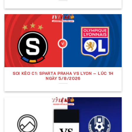
X:
Đặt cược kết quả hòa. Nếu hai đội kết thúc
trận đấu với tỷ số hòa (không phân biệt bao
nhiêu bàn), người chơi sẽ thắng cược.
2:
Đặt cược đội khách thắng. Nếu đội khách
giành chiến thắng, người chơi sẽ nhận tiền
thưởng tương ứng với tỷ lệ cược của nhà cái.
Ví Dụ Cụ Thể Về Kèo Châu Âu (1X2)
Ví dụ về trận đấu giữa Manchester United và đối thủ
SOI KÈO C1: SPARTA PRAHA VS LYON – LÚC 1H
Chelsea
, nhà cái đưa ra tỷ lệ cược 1X2 như sau:
NGÀY 5/8/2026
1 (Manchester United thắng):
2.00
X (Hòa):
3.50
2 (Chelsea thắng):
3.00
Nếu người chơi đặt
100$ vào Manchester United