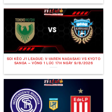
Tỷ lệ nhà cái là gì?
Tỷ lệ kèo nhà cái
là các con số do nhà cái cung
cấp, thể hiện sự đánh giá về xác suất thắng, thua
của hai đội bóng trong một trận đấu. Những con số
này được tính toán dựa trên nhiều yếu tố như
phong độ, đội hình, lịch sử đối đầu và điều kiện thi
đấu.
SOI KÈO J1 LEAGUE: V-VAREN NAGASAKI VS KYOTO
SANGA – VÒNG 1 LÚC 17H NGÀY 9/8/2026
Tầm Quan Trọng Của Tỷ Lệ Kèo Trong Cá
Cược Tỷ Lệ Bóng Đá
Tỷ lệ đóng vai trò cốt lõi trong cá cược bóng đá vì
nó giúp người chơi đưa ra quyết định đặt cược một
cách hợp lý. Việc hiểu rõ tỷ lệ kèo không chỉ giúp
tăng cơ hội thắng cược mà còn hạn chế rủi ro, giúp
người chơi kiểm soát vốn hiệu quả.