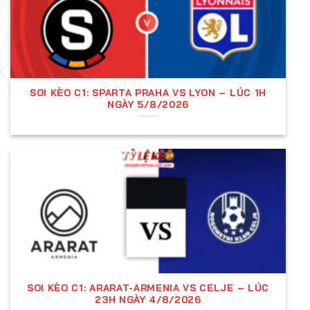
Kèo Châu Âu (1X2)
Kèo Châu Âu, hay còn gọi là
kèo 1X2
, là một trong
những loại kèo cá cược bóng đá đơn giản và phổ
biến nhất hiện nay. Loại kèo này được sử dụng rộng
SOI KÈO C1: SPARTA PRAHA VS LYON – LÚC 1H
rãi tại các nhà cái, đặc biệt là ở thị trường châu Âu.
NGÀY 5/8/2026
Khác với kèo châu Á có tỷ lệ chấp, kèo 1X2 chỉ tập
trung vào kết quả chung cuộc của trận đấu, giúp
người chơi dễ dàng đưa ra lựa chọn mà không cần
quan tâm đến cách biệt tỷ số giữa hai đội.
Trong kèo châu Âu, người chơi sẽ có
ba lựa chọn
đặt cược
, mỗi lựa chọn tương ứng với một kết quả
có thể xảy ra trong trận đấu:
1:
Đặt cược đội chủ nhà thắng. Nếu đội chủ nhà
giành chiến thắng sau 90 phút thi đấu chính
SOI KÈO C1: ARARAT-ARMENIA VS CELJE – LÚC
thức, người chơi sẽ thắng cược.
23H NGÀY 4/8/2026