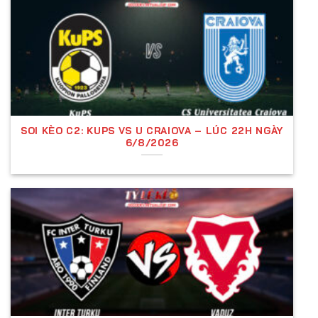
Các Loại Kèo Bóng Đá Phổ Biến
SOI KÈO C2: KUPS VS U CRAIOVA – LÚC 22H NGÀY
6/8/2026
Các loại kèo bóng đá phổ biến hiện nay
Khi tham gia cá cược bóng đá, người chơi có thể lựa
chọn giữa nhiều loại kèo đa dạng. Mỗi loại kèo đều
có cách chơi riêng và phù hợp với từng chiến thuật
cá cược khác nhau. Dưới đây là một trong những
kèo bóng đá phổ biến hiện nay.
Kèo châu Á (kèo cược chấp, kèo handicap)