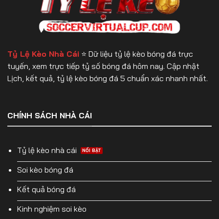
Kèo Hiệp 1
Kèo hiệp 1 (HT – Half Time) là một trong những loại
kèo phổ biến trong cá cược bóng đá, dành riêng cho
Tỷ Lệ Kèo Nhà Cái
⭐️ Dữ liệu tỷ lệ kèo bóng đá trực
45 phút thi đấu đầu tiên
của trận đấu. Không
tuyến, xem trực tiếp tỷ số bóng đá hôm nay. Cập nhật
giống như kèo cả trận, kèo hiệp 1 chỉ tính kết quả
Lịch, kết quả, tỷ lệ kèo bóng đá 5 chuẩn xác nhanh nhất.
trong hiệp đầu, giúp người chơi có thể tham gia đặt
cược với thời gian ngắn hơn, giảm rủi ro và linh hoạt
hơn trong chiến lược cá cược.
CHÍNH SÁCH NHÀ CÁI
Kèo hiệp 1 được nhà cái đưa ra dựa trên diễn biến dự
đoán trong 45 phút đầu tiên của trận đấu. Người
Tỷ lệ kèo nhà cái
tham gia cá cược có thể lựa chọn nhiều hình thức
kèo khác nhau như:
Soi kèo bóng đá
Kèo châu Âu hiệp 1 (1X2 HT)
– Dự đoán đội
Kết quả bóng đá
thắng trong hiệp 1.
Kinh nghiệm soi kèo
Kèo châu Á hiệp 1 (Handicap HT)
– Cược đội