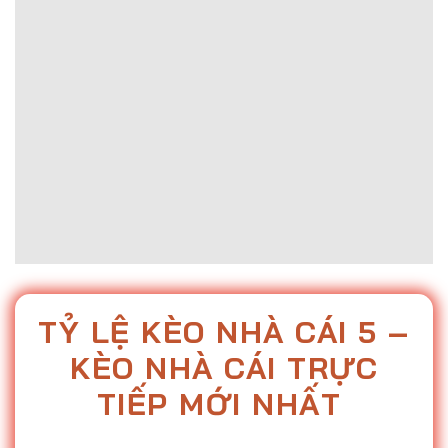
TỶ
LỆ KÈO NHÀ CÁI 5 –
KÈO NHÀ CÁI TRỰC
TIẾP MỚI NHẤT