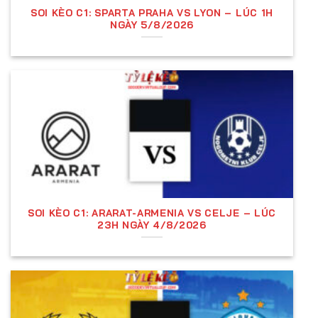
SOI KÈO C1: SPARTA PRAHA VS LYON – LÚC 1H
Kèo châu Á là loại kèo phổ biến nhất, trong đó đội
NGÀY 5/8/2026
mạnh hơn (cửa trên) sẽ chấp đội yếu hơn (cửa dưới)
một số bàn thắng nhất định. Một số dạng kèo chấp
phổ biến:
Kèo đồng banh (0.0):
Hai đội ngang sức, đặt
cược đội nào thắng sẽ ăn tiền.
Kèo chấp 0.25 (¼):
Đội cửa trên chấp nhẹ, nếu
hòa thì thua nửa tiền.
Kèo chấp 0.5 (½):
Đội cửa trên thắng mới ăn
đủ, hòa hoặc thua thì mất tiền.
SOI KÈO C1: ARARAT-ARMENIA VS CELJE – LÚC
23H NGÀY 4/8/2026
Kèo chấp 0.75 (¾):
Thắng cách biệt 2 bàn trở
lên mới ăn đủ, thắng 1 bàn ăn nửa tiền.
Kèo chấp 1 trái:
Nếu đội cửa trên thắng cách
biệt 1 bàn thì hoàn tiền, thắng từ 2 bàn trở lên
mới ăn đủ.