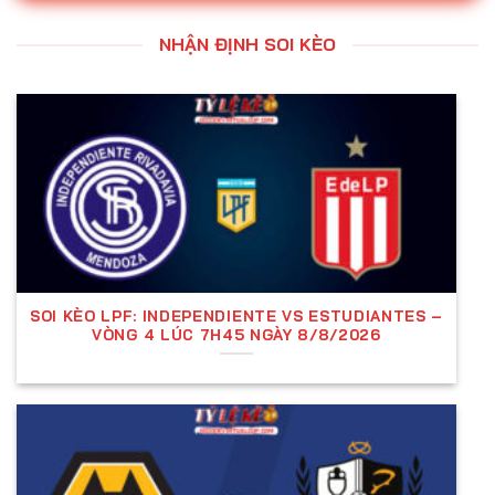
kèo châu Âu đến kèo Tài Xỉu, mỗi loại đều có cách
tính riêng và ảnh hưởng đến chiến thuật đặt cược.
NHẬN ĐỊNH SOI KÈO
Bên cạnh đó, việc nhận định kèo đúng đắn và cập
nhật tỷ lệ cá cược liên tục là yếu tố quan trọng để
tối ưu hóa lợi nhuận khi tham gia cá độ bóng đá.
Điều khiến người dùng ấn tượng khi truy cập vào
trang web của Kèo nhà cái 11sadan.net chính là sự
phong phú và chất lượng của thông tin được cung
cấp.
Uy tín và chất lượng luôn là hai tiêu chí hàng đầu
SOI KÈO LPF: INDEPENDIENTE VS ESTUDIANTES –
mà website
không ngừng theo đuổi. Mọi thông tin và
VÒNG 4 LÚC 7H45 NGÀY 8/8/2026
dịch vụ được cung cấp đều trải qua quá trình kiểm
chứng kỹ lưỡng, đảm bảo tính chính xác và độ tin
cậy cao. Chính vì vậy, Over.co.com
không chỉ nhận
được sự đánh giá cao từ cộng đồng cá cược mà
còn trở thành sự lựa chọn ưu tiên của đông đảo
người yêu thể thao trên toàn thế giới.