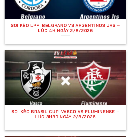
(1)
và đội chủ nhà thắng, số tiền nhận được sẽ là
100 x 2.00 = 200$
(bao gồm cả vốn).
Nếu người chơi đặt
100$ vào kết quả hòa (X)
và
trận đấu kết thúc với tỷ số hòa, số tiền thắng cược
SOI KÈO LPF: BELGRANO VS ARGENTINOS JRS –
LÚC 4H NGÀY 2/8/2026
là
100 x 3.50 = 350$
.
Nếu người chơi đặt
100$ vào Chelsea (2)
và đội
khách giành chiến thắng, số tiền nhận được sẽ là
100 x 3.00 = 300$
.
Kèo Tài Xỉu (Over/Under)
Kèo Tài Xỉu, hay còn gọi là
kèo Over/Under (O/U)
,
là một trong những loại kèo phổ biến nhất trong cá
cược bóng đá. Không giống như kèo châu Á hay kèo
châu Âu tập trung vào kết quả thắng thua của trận
đấu, kèo Tài Xỉu chỉ quan tâm đến tổng số bàn
SOI KÈO BRASIL CUP: VASCO VS FLUMINENSE –
thắng được ghi trong trận đấu, bất kể đội nào thắng
LÚC 3H30 NGÀY 2/8/2026
hay thua. Đây là hình thức cá cược hấp dẫn, dễ
chơi và phù hợp với cả người mới lẫn người chơi lâu