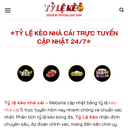
Bỏ
qua
nội
dung
⭐️TỶ LỆ KÈO NHÀ CÁI TRỰC TUYẾN
CẬP NHẬT 24/7⭐️
Tỷ lệ kèo nhà cái
– Website cập nhật bảng tỷ lệ
kèo
nhà cái
5 trực tuyến hôm nay nhanh chóng và chuẩn xác
nhất. Phân tích tỷ lệ kèo bóng đá,
Tỷ Lệ Kèo
nhận định
chuyên sâu, dự đoán chính xác, mang đến sân chơi uy