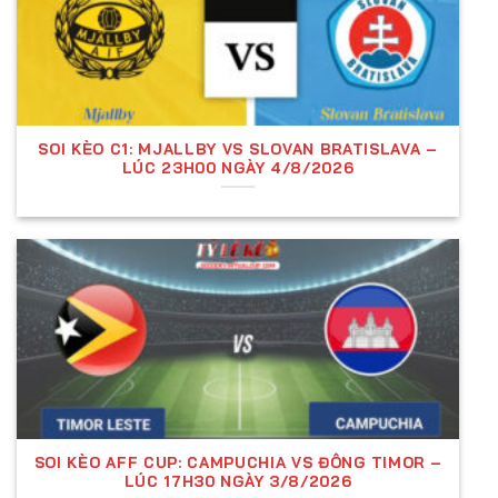
Kèo Châu Âu (1X2)
Kèo Châu Âu, hay còn gọi là
kèo 1X2
, là một trong
những loại kèo cá cược bóng đá đơn giản và phổ
biến nhất hiện nay. Loại kèo này được sử dụng rộng
SOI KÈO C1: MJALLBY VS SLOVAN BRATISLAVA –
rãi tại các nhà cái, đặc biệt là ở thị trường châu Âu.
LÚC 23H00 NGÀY 4/8/2026
Khác với kèo châu Á có tỷ lệ chấp, kèo 1X2 chỉ tập
trung vào kết quả chung cuộc của trận đấu, giúp
người chơi dễ dàng đưa ra lựa chọn mà không cần
quan tâm đến cách biệt tỷ số giữa hai đội.
Trong kèo châu Âu, người chơi sẽ có
ba lựa chọn
đặt cược
, mỗi lựa chọn tương ứng với một kết quả
có thể xảy ra trong trận đấu:
1:
Đặt cược đội chủ nhà thắng. Nếu đội chủ nhà
giành chiến thắng sau 90 phút thi đấu chính
SOI KÈO AFF CUP: CAMPUCHIA VS ĐÔNG TIMOR –
thức, người chơi sẽ thắng cược.
LÚC 17H30 NGÀY 3/8/2026