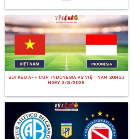
X:
Đặt cược kết quả hòa. Nếu hai đội kết thúc
trận đấu với tỷ số hòa (không phân biệt bao
nhiêu bàn), người chơi sẽ thắng cược.
2:
Đặt cược đội khách thắng. Nếu đội khách
giành chiến thắng, người chơi sẽ nhận tiền
thưởng tương ứng với tỷ lệ cược của nhà cái.
Ví Dụ Cụ Thể Về Kèo Châu Âu (1X2)
Ví dụ về trận đấu giữa Manchester United và đối thủ
SOI KÈO AFF CUP: INDONESIA VS VIỆT NAM 20H30
Chelsea
, nhà cái đưa ra tỷ lệ cược 1X2 như sau:
NGÀY 3/8/2026
1 (Manchester United thắng):
2.00
X (Hòa):
3.50
2 (Chelsea thắng):
3.00
Nếu người chơi đặt
100$ vào Manchester United