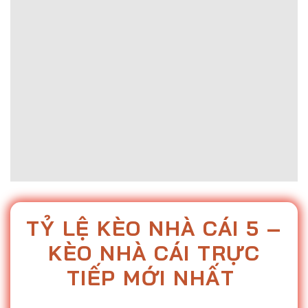
TỶ
LỆ KÈO NHÀ CÁI 5 –
KÈO NHÀ CÁI TRỰC
TIẾP MỚI NHẤT