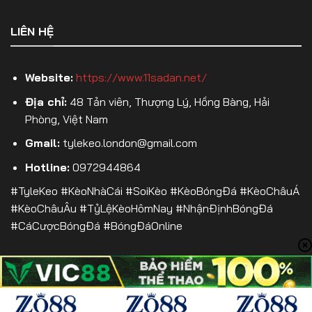
chấp trong hiệp 1.
LIÊN HỆ
Kèo Tài Xỉu hiệp 1 (Over/Under HT)
– Dự đoán
tổng số bàn thắng trong hiệp 1.
Website:
https://www.11sadan.net/
Kèo phạt góc hiệp 1
– Cược số quả phạt góc
trong 45 phút đầu.
Địa chỉ:
48 Tản viên, Thượng Lý, Hồng Bàng, Hải
Phòng, Việt Nam
Kèo thẻ phạt hiệp 1
– Đặt cược số lượng thẻ
trong hiệp 1.
Gmail:
tylekeo.london@gmail.com
Hotline:
0972944864
Việc lựa chọn kèo hiệp 1 phù hợp sẽ giúp người chơi
tối ưu hóa lợi nhuận và kiểm soát tốt hơn rủi ro
#TyleKeo #KèoNhàCái #SoiKèo #KèoBóngĐá #KèoChâuÁ
trong cá cược bóng đá.
#KèoChâuÂu #TỷLệKèoHômNay #NhậnĐịnhBóngĐá
#CáCượcBóngĐá #BóngĐáOnline
Kèo Phạt Góc
Kèo phạt góc là một trong những hình thức cá cược
bóng đá
không dựa trên kết quả thắng – thua
của trận đấu
, mà chỉ tập trung vào
số lượng quả
Copyright 2026 © 11sadan.net