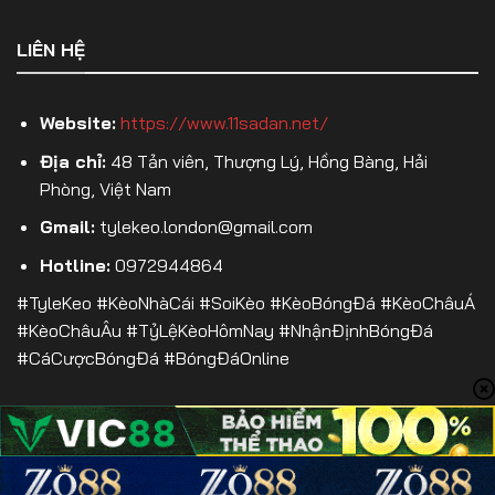
chấp trong hiệp 1.
LIÊN HỆ
Kèo Tài Xỉu hiệp 1 (Over/Under HT)
– Dự đoán
tổng số bàn thắng trong hiệp 1.
Website:
https://www.11sadan.net/
Kèo phạt góc hiệp 1
– Cược số quả phạt góc
trong 45 phút đầu.
Địa chỉ:
48 Tản viên, Thượng Lý, Hồng Bàng, Hải
Phòng, Việt Nam
Kèo thẻ phạt hiệp 1
– Đặt cược số lượng thẻ
trong hiệp 1.
Gmail:
tylekeo.london@gmail.com
Hotline:
0972944864
Việc lựa chọn kèo hiệp 1 phù hợp sẽ giúp người chơi
tối ưu hóa lợi nhuận và kiểm soát tốt hơn rủi ro
#TyleKeo #KèoNhàCái #SoiKèo #KèoBóngĐá #KèoChâuÁ
trong cá cược bóng đá.
#KèoChâuÂu #TỷLệKèoHômNay #NhậnĐịnhBóngĐá
#CáCượcBóngĐá #BóngĐáOnline
Kèo Phạt Góc
Kèo phạt góc là một trong những hình thức cá cược
bóng đá
không dựa trên kết quả thắng – thua
của trận đấu
, mà chỉ tập trung vào
số lượng quả
Copyright 2026 © 11sadan.net