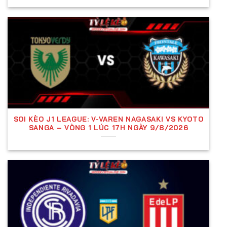
Tỷ lệ nhà cái là gì?
Tỷ lệ kèo nhà cái
là các con số do nhà cái cung
cấp, thể hiện sự đánh giá về xác suất thắng, thua
của hai đội bóng trong một trận đấu. Những con số
này được tính toán dựa trên nhiều yếu tố như
phong độ, đội hình, lịch sử đối đầu và điều kiện thi
đấu.
SOI KÈO J1 LEAGUE: V-VAREN NAGASAKI VS KYOTO
SANGA – VÒNG 1 LÚC 17H NGÀY 9/8/2026
Tầm Quan Trọng Của Tỷ Lệ Kèo Trong Cá
Cược Tỷ Lệ Bóng Đá
Tỷ lệ đóng vai trò cốt lõi trong cá cược bóng đá vì
nó giúp người chơi đưa ra quyết định đặt cược một
cách hợp lý. Việc hiểu rõ tỷ lệ kèo không chỉ giúp
tăng cơ hội thắng cược mà còn hạn chế rủi ro, giúp
người chơi kiểm soát vốn hiệu quả.