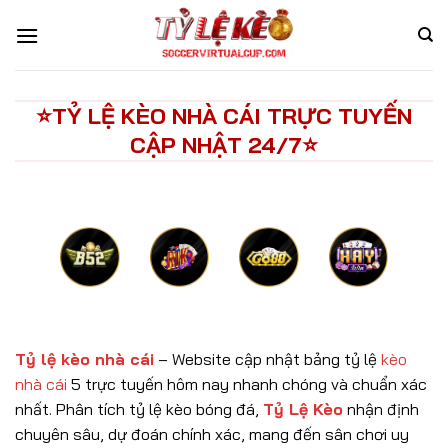
Bỏ
qua
nội
dung
⭐️TỶ LỆ KÈO NHÀ CÁI TRỰC TUYẾN
CẬP NHẬT 24/7⭐️
Tỷ lệ kèo nhà cái
– Website cập nhật bảng tỷ lệ
kèo
nhà cái
5 trực tuyến hôm nay nhanh chóng và chuẩn xác
nhất. Phân tích tỷ lệ kèo bóng đá,
Tỷ Lệ Kèo
nhận định
chuyên sâu, dự đoán chính xác, mang đến sân chơi uy