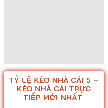
TỶ
LỆ KÈO NHÀ CÁI 5 –
KÈO NHÀ CÁI TRỰC
TIẾP MỚI NHẤT