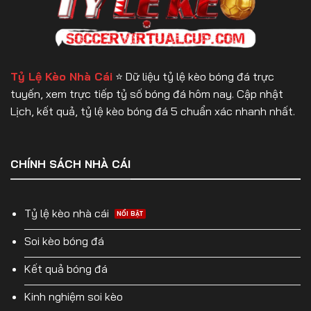
Kèo Hiệp 1
Kèo hiệp 1 (HT – Half Time) là một trong những loại
kèo phổ biến trong cá cược bóng đá, dành riêng cho
Tỷ Lệ Kèo Nhà Cái
⭐️ Dữ liệu tỷ lệ kèo bóng đá trực
45 phút thi đấu đầu tiên
của trận đấu. Không
tuyến, xem trực tiếp tỷ số bóng đá hôm nay. Cập nhật
giống như kèo cả trận, kèo hiệp 1 chỉ tính kết quả
Lịch, kết quả, tỷ lệ kèo bóng đá 5 chuẩn xác nhanh nhất.
trong hiệp đầu, giúp người chơi có thể tham gia đặt
cược với thời gian ngắn hơn, giảm rủi ro và linh hoạt
hơn trong chiến lược cá cược.
CHÍNH SÁCH NHÀ CÁI
Kèo hiệp 1 được nhà cái đưa ra dựa trên diễn biến dự
đoán trong 45 phút đầu tiên của trận đấu. Người
Tỷ lệ kèo nhà cái
tham gia cá cược có thể lựa chọn nhiều hình thức
kèo khác nhau như:
Soi kèo bóng đá
Kèo châu Âu hiệp 1 (1X2 HT)
– Dự đoán đội
Kết quả bóng đá
thắng trong hiệp 1.
Kinh nghiệm soi kèo
Kèo châu Á hiệp 1 (Handicap HT)
– Cược đội