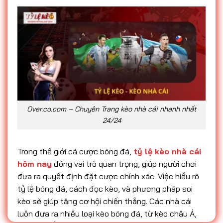
Over.co.com – Chuyên Trang kèo nhà cái nhanh nhất
24/24
Trong thế giới cá cược bóng đá,
tỷ lệ kèo nhà cái
hôm nay
đóng vai trò quan trọng, giúp người chơi
đưa ra quyết định đặt cược chính xác. Việc hiểu rõ
tỷ lệ bóng đá, cách đọc kèo, và phương pháp soi
kèo sẽ giúp tăng cơ hội chiến thắng. Các nhà cái
luôn đưa ra nhiều loại kèo bóng đá, từ kèo châu Á,