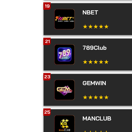
19
NBET
21
789Club
23
GEMWIN
25
MANCLUB