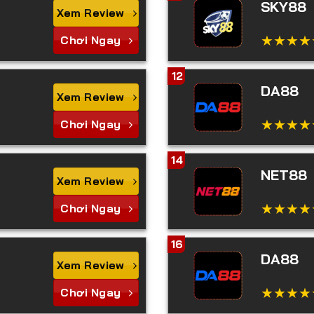
SKY88
Xem Review
Chơi Ngay
12
DA88
Xem Review
Chơi Ngay
14
NET88
Xem Review
Chơi Ngay
16
DA88
Xem Review
Chơi Ngay