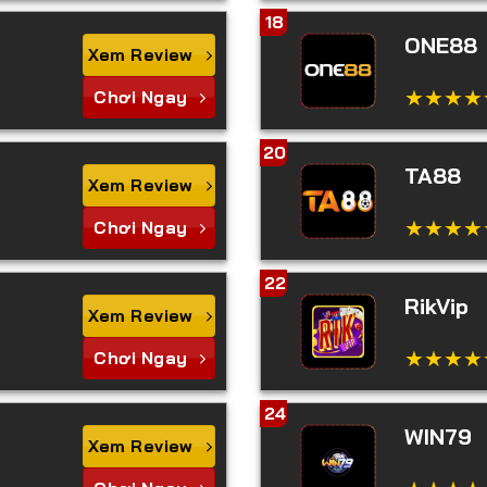
18
ONE88
Xem Review
Chơi Ngay
20
TA88
Xem Review
Chơi Ngay
22
RikVip
Xem Review
Chơi Ngay
24
WIN79
Xem Review