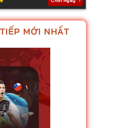
Chơi Ngay
 TIẾP MỚI NHẤT