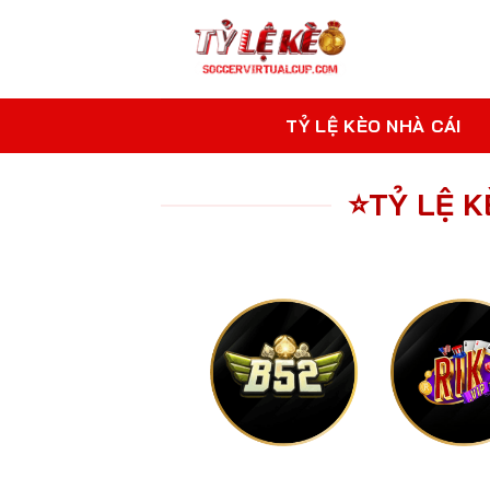
Bỏ
qua
nội
dung
TỶ LỆ KÈO NHÀ CÁI
⭐️TỶ LỆ 