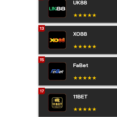
UK88
13
XO88
15
FaBet
17
11BET