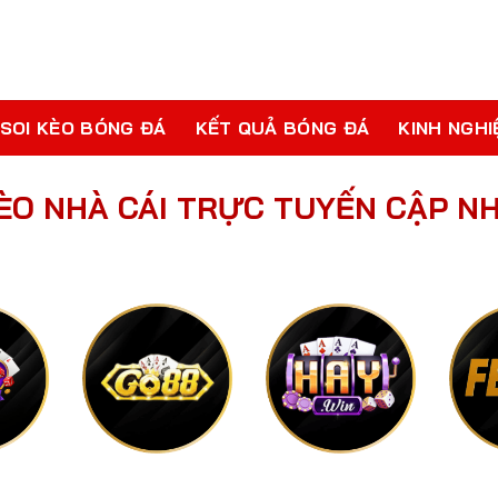
SOI KÈO BÓNG ĐÁ
KẾT QUẢ BÓNG ĐÁ
KINH NGHI
KÈO NHÀ CÁI TRỰC TUYẾN CẬP NH