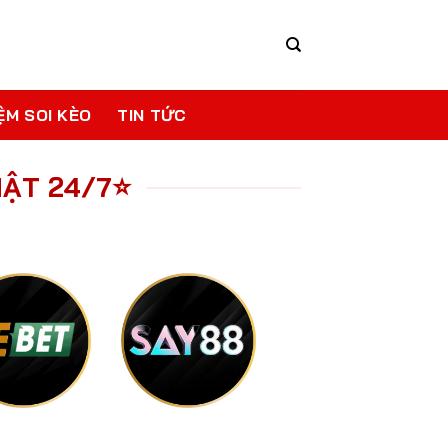
ỆM SOI KÈO
TIN TỨC
ẬT 24/7⭐️