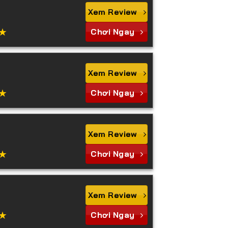
Xem Review
Chơi Ngay
Xem Review
Chơi Ngay
Xem Review
Chơi Ngay
Xem Review
Chơi Ngay