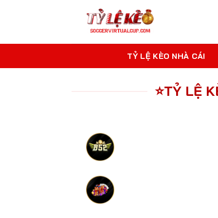
Bỏ
qua
nội
dung
TỶ LỆ KÈO NHÀ CÁI
⭐️TỶ LỆ 