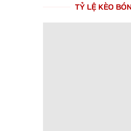
TỶ LỆ KÈO BÓ
BÓNG ĐÁ
Ẩn
0
trận
[Hiển thị tất cả]
Kèo trực tuyến
Xem bóng
Hôm nay
Trận Hot
Tất cả giải đấu