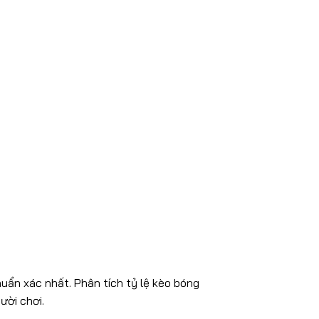
ẩn xác nhất. Phân tích tỷ lệ kèo bóng
ười chơi.