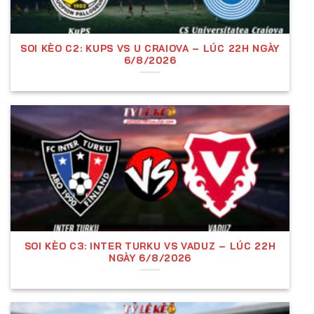
Cách Các Nhà Cái Thiết Lập Kèo
Các nhà cái sử dụng đội ngũ chuyên gia phân tích
SOI KÈO C2: KUPS VS U CRAIOVA – LÚC 22H NGÀY
dữ liệu bóng đá để đưa ra tỷ lệ kèo. Họ xem xét các
6/8/2026
yếu tố như:
Tình hình thi đấu và lực lượng của hai đội
Lịch sử đối đầu.
Yếu tố sân nhà, sân khách.
Tác động từ chấn thương, thẻ phạt.
Biến động thị trường cá cược.
Sau khi tỷ lệ kèo được thiết lập, nhà cái có thể điều
SOI KÈO C3: INTER TURKU VS VADUZ – LÚC 22H
chỉnh dựa trên biến động người chơi đặt cược,
NGÀY 6/8/2026
nhằm đảm bảo lợi nhuận và cân bằng tỷ lệ cược
giữa hai bên.