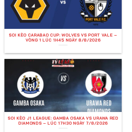
Với sự tận tâm và không ngừng đổi mới, chúng tôi
cam kết tiếp tục mang đến những trải nghiệm tốt
nhất cho người dùng, từ dữ liệu chính xác đến dịch
vụ chuyên nghiệp và thân thiện. Over.co.com
tự hào
SOI KÈO CARABAO CUP: WOLVES VS PORT VALE –
VÒNG 1 LÚC 1H45 NGÀY 8/8/2026
là địa chỉ đáng tin cậy, không thể thiếu đối với bất
kỳ ai đam mê thể thao và cá cược trực tuyến.
Tổng Quan Về Tỷ Lệ Kèo Của Nhà Cái
Tỷ Lệ Kèo Nhà Cái Là Gì?
SOI KÈO J1 LEAGUE: GAMBA OSAKA VS URAWA RED
DIAMONDS – LÚC 17H30 NGÀY 7/8/2026