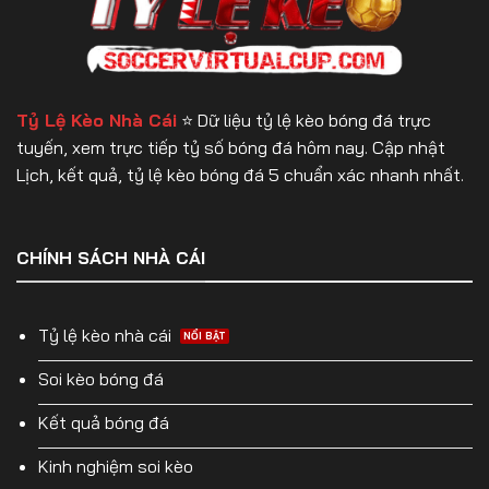
Kèo Hiệp 1
Kèo hiệp 1 (HT – Half Time) là một trong những loại
kèo phổ biến trong cá cược bóng đá, dành riêng cho
Tỷ Lệ Kèo Nhà Cái
⭐️ Dữ liệu tỷ lệ kèo bóng đá trực
45 phút thi đấu đầu tiên
của trận đấu. Không
tuyến, xem trực tiếp tỷ số bóng đá hôm nay. Cập nhật
giống như kèo cả trận, kèo hiệp 1 chỉ tính kết quả
Lịch, kết quả, tỷ lệ kèo bóng đá 5 chuẩn xác nhanh nhất.
trong hiệp đầu, giúp người chơi có thể tham gia đặt
cược với thời gian ngắn hơn, giảm rủi ro và linh hoạt
hơn trong chiến lược cá cược.
CHÍNH SÁCH NHÀ CÁI
Kèo hiệp 1 được nhà cái đưa ra dựa trên diễn biến dự
đoán trong 45 phút đầu tiên của trận đấu. Người
Tỷ lệ kèo nhà cái
tham gia cá cược có thể lựa chọn nhiều hình thức
kèo khác nhau như:
Soi kèo bóng đá
Kèo châu Âu hiệp 1 (1X2 HT)
– Dự đoán đội
Kết quả bóng đá
thắng trong hiệp 1.
Kinh nghiệm soi kèo
Kèo châu Á hiệp 1 (Handicap HT)
– Cược đội