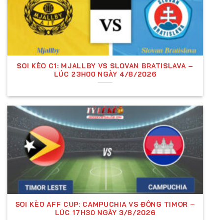
Kèo Châu Âu (1X2)
Kèo Châu Âu, hay còn gọi là
kèo 1X2
, là một trong
những loại kèo cá cược bóng đá đơn giản và phổ
biến nhất hiện nay. Loại kèo này được sử dụng rộng
SOI KÈO C1: MJALLBY VS SLOVAN BRATISLAVA –
rãi tại các nhà cái, đặc biệt là ở thị trường châu Âu.
LÚC 23H00 NGÀY 4/8/2026
Khác với kèo châu Á có tỷ lệ chấp, kèo 1X2 chỉ tập
trung vào kết quả chung cuộc của trận đấu, giúp
người chơi dễ dàng đưa ra lựa chọn mà không cần
quan tâm đến cách biệt tỷ số giữa hai đội.
Trong kèo châu Âu, người chơi sẽ có
ba lựa chọn
đặt cược
, mỗi lựa chọn tương ứng với một kết quả
có thể xảy ra trong trận đấu:
1:
Đặt cược đội chủ nhà thắng. Nếu đội chủ nhà
giành chiến thắng sau 90 phút thi đấu chính
SOI KÈO AFF CUP: CAMPUCHIA VS ĐÔNG TIMOR –
thức, người chơi sẽ thắng cược.
LÚC 17H30 NGÀY 3/8/2026