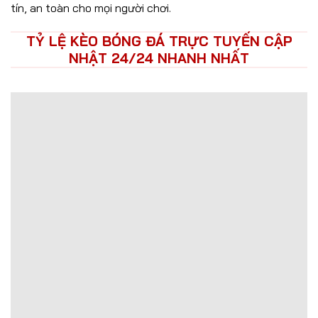
tín, an toàn cho mọi người chơi.
TỶ LỆ KÈO BÓNG ĐÁ TRỰC TUYẾN CẬP
NHẬT 24/24 NHANH NHẤT
Trận Hot
Tất cả giải đấu
TL Malaysia
Five88
Kèo TT
Xem bóng
Hôm nay
Ngày mai
09/08