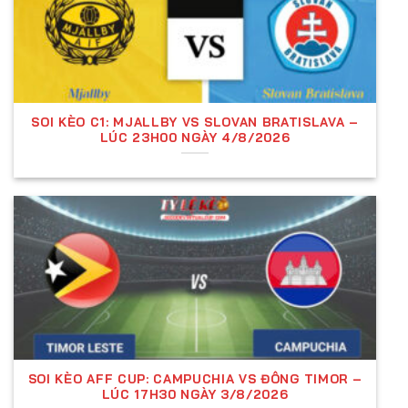
Kèo Châu Âu (1X2)
Kèo Châu Âu, hay còn gọi là
kèo 1X2
, là một trong
những loại kèo cá cược bóng đá đơn giản và phổ
biến nhất hiện nay. Loại kèo này được sử dụng rộng
SOI KÈO C1: MJALLBY VS SLOVAN BRATISLAVA –
rãi tại các nhà cái, đặc biệt là ở thị trường châu Âu.
LÚC 23H00 NGÀY 4/8/2026
Khác với kèo châu Á có tỷ lệ chấp, kèo 1X2 chỉ tập
trung vào kết quả chung cuộc của trận đấu, giúp
người chơi dễ dàng đưa ra lựa chọn mà không cần
quan tâm đến cách biệt tỷ số giữa hai đội.
Trong kèo châu Âu, người chơi sẽ có
ba lựa chọn
đặt cược
, mỗi lựa chọn tương ứng với một kết quả
có thể xảy ra trong trận đấu:
1:
Đặt cược đội chủ nhà thắng. Nếu đội chủ nhà
giành chiến thắng sau 90 phút thi đấu chính
SOI KÈO AFF CUP: CAMPUCHIA VS ĐÔNG TIMOR –
thức, người chơi sẽ thắng cược.
LÚC 17H30 NGÀY 3/8/2026