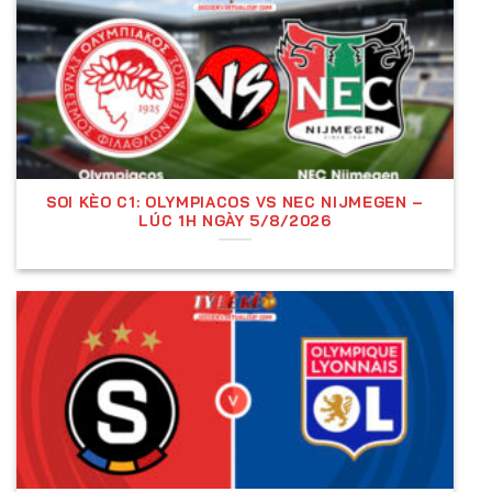
Các Loại Kèo Bóng Đá Phổ Biến
SOI KÈO C1: OLYMPIACOS VS NEC NIJMEGEN –
LÚC 1H NGÀY 5/8/2026
Các loại kèo bóng đá phổ biến hiện nay
Khi tham gia cá cược bóng đá, người chơi có thể lựa
chọn giữa nhiều loại kèo đa dạng. Mỗi loại kèo đều
có cách chơi riêng và phù hợp với từng chiến thuật
cá cược khác nhau. Dưới đây là một trong những
kèo bóng đá phổ biến hiện nay.
Kèo châu Á (kèo cược chấp, kèo handicap)