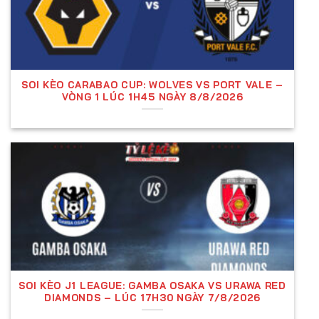
Với sự tận tâm và không ngừng đổi mới, chúng tôi
cam kết tiếp tục mang đến những trải nghiệm tốt
nhất cho người dùng, từ dữ liệu chính xác đến dịch
vụ chuyên nghiệp và thân thiện. Over.co.com
tự hào
SOI KÈO CARABAO CUP: WOLVES VS PORT VALE –
VÒNG 1 LÚC 1H45 NGÀY 8/8/2026
là địa chỉ đáng tin cậy, không thể thiếu đối với bất
kỳ ai đam mê thể thao và cá cược trực tuyến.
Tổng Quan Về Tỷ Lệ Kèo Của Nhà Cái
Tỷ Lệ Kèo Nhà Cái Là Gì?
SOI KÈO J1 LEAGUE: GAMBA OSAKA VS URAWA RED
DIAMONDS – LÚC 17H30 NGÀY 7/8/2026