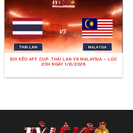
năm
Kèo Tài Xỉu (Over/Under) được nhà cái đưa ra dựa
trên số bàn thắng dự đoán trong một trận đấu.
Người chơi sẽ có hai lựa chọn:
Tài (Over):
Tổng số bàn thắng trong trận lớn
hơn mức nhà cái đưa ra.
SOI KÈO AFF CUP: THÁI LAN VS MALAYSIA – LÚC
Xỉu (Under):
Tổng số bàn thắng trong trận nhỏ
20H NGÀY 1/8/2026
hơn mức nhà cái đưa ra.
Ví dụ: Nếu nhà cái đưa ra mức
O/U 2.5
, người chơi
đặt cược như sau:
Nếu trận đấu có
3 bàn thắng trở lên
(ví dụ: 2-1,
3-0, 4-2), cược Tài thắng.
Nếu trận đấu có
dưới 3 bàn thắng
(0-0, 1-0, 1-
1), cược Xỉu thắng.