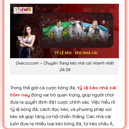
Over.co.com – Chuyên Trang kèo nhà cái nhanh nhất
24/24
Trong thế giới cá cược bóng đá,
tỷ lệ kèo nhà cái
hôm nay
đóng vai trò quan trọng, giúp người chơi
đưa ra quyết định đặt cược chính xác. Việc hiểu rõ
tỷ lệ bóng đá, cách đọc kèo, và phương pháp soi
kèo sẽ giúp tăng cơ hội chiến thắng. Các nhà cái
luôn đưa ra nhiều loại kèo bóng đá, từ kèo châu Á,