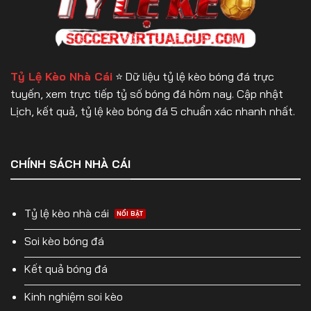
Kèo Hiệp 1
Kèo hiệp 1 (HT – Half Time) là một trong những loại
kèo phổ biến trong cá cược bóng đá, dành riêng cho
Tỷ Lệ Kèo Nhà Cái
⭐️ Dữ liệu tỷ lệ kèo bóng đá trực
45 phút thi đấu đầu tiên
của trận đấu. Không
tuyến, xem trực tiếp tỷ số bóng đá hôm nay. Cập nhật
giống như kèo cả trận, kèo hiệp 1 chỉ tính kết quả
Lịch, kết quả, tỷ lệ kèo bóng đá 5 chuẩn xác nhanh nhất.
trong hiệp đầu, giúp người chơi có thể tham gia đặt
cược với thời gian ngắn hơn, giảm rủi ro và linh hoạt
hơn trong chiến lược cá cược.
CHÍNH SÁCH NHÀ CÁI
Kèo hiệp 1 được nhà cái đưa ra dựa trên diễn biến dự
đoán trong 45 phút đầu tiên của trận đấu. Người
Tỷ lệ kèo nhà cái
tham gia cá cược có thể lựa chọn nhiều hình thức
kèo khác nhau như:
Soi kèo bóng đá
Kèo châu Âu hiệp 1 (1X2 HT)
– Dự đoán đội
Kết quả bóng đá
thắng trong hiệp 1.
Kinh nghiệm soi kèo
Kèo châu Á hiệp 1 (Handicap HT)
– Cược đội