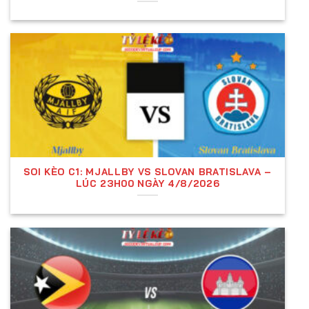
X:
Đặt cược kết quả hòa. Nếu hai đội kết thúc
trận đấu với tỷ số hòa (không phân biệt bao
nhiêu bàn), người chơi sẽ thắng cược.
2:
Đặt cược đội khách thắng. Nếu đội khách
giành chiến thắng, người chơi sẽ nhận tiền
thưởng tương ứng với tỷ lệ cược của nhà cái.
Ví Dụ Cụ Thể Về Kèo Châu Âu (1X2)
Ví dụ về trận đấu giữa Manchester United và đối thủ
SOI KÈO C1: MJALLBY VS SLOVAN BRATISLAVA –
Chelsea
, nhà cái đưa ra tỷ lệ cược 1X2 như sau:
LÚC 23H00 NGÀY 4/8/2026
1 (Manchester United thắng):
2.00
X (Hòa):
3.50
2 (Chelsea thắng):
3.00
Nếu người chơi đặt
100$ vào Manchester United