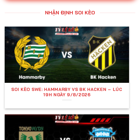
kèo châu Âu đến kèo Tài Xỉu, mỗi loại đều có cách
tính riêng và ảnh hưởng đến chiến thuật đặt cược.
NHẬN ĐỊNH SOI KÈO
Bên cạnh đó, việc nhận định kèo đúng đắn và cập
nhật tỷ lệ cá cược liên tục là yếu tố quan trọng để
tối ưu hóa lợi nhuận khi tham gia cá độ bóng đá.
Điều khiến người dùng ấn tượng khi truy cập vào
trang web của Kèo nhà cái 11sadan.net chính là sự
phong phú và chất lượng của thông tin được cung
cấp.
Uy tín và chất lượng luôn là hai tiêu chí hàng đầu
SOI KÈO SWE: HAMMARBY VS BK HACKEN – LÚC
mà website
không ngừng theo đuổi. Mọi thông tin và
19H NGÀY 9/8/2026
dịch vụ được cung cấp đều trải qua quá trình kiểm
chứng kỹ lưỡng, đảm bảo tính chính xác và độ tin
cậy cao. Chính vì vậy, Over.co.com
không chỉ nhận
được sự đánh giá cao từ cộng đồng cá cược mà
còn trở thành sự lựa chọn ưu tiên của đông đảo
người yêu thể thao trên toàn thế giới.