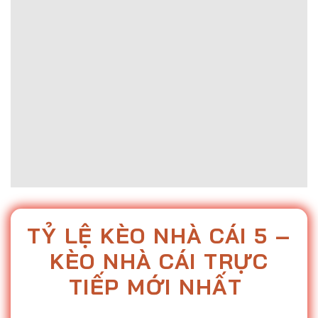
TỶ
LỆ KÈO NHÀ CÁI 5 –
KÈO NHÀ CÁI TRỰC
TIẾP MỚI NHẤT