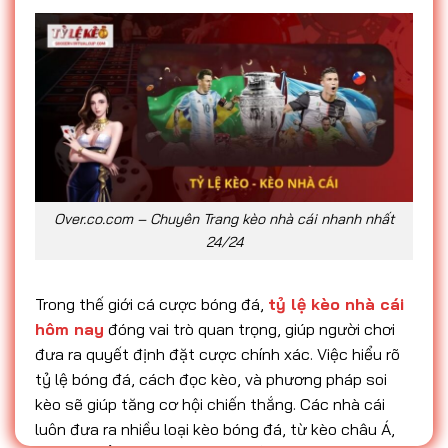
Over.co.com – Chuyên Trang kèo nhà cái nhanh nhất
24/24
Trong thế giới cá cược bóng đá,
tỷ lệ kèo nhà cái
hôm nay
đóng vai trò quan trọng, giúp người chơi
đưa ra quyết định đặt cược chính xác. Việc hiểu rõ
tỷ lệ bóng đá, cách đọc kèo, và phương pháp soi
kèo sẽ giúp tăng cơ hội chiến thắng. Các nhà cái
luôn đưa ra nhiều loại kèo bóng đá, từ kèo châu Á,