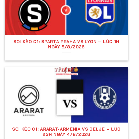
Kèo Châu Âu (1X2)
Kèo Châu Âu, hay còn gọi là
kèo 1X2
, là một trong
những loại kèo cá cược bóng đá đơn giản và phổ
biến nhất hiện nay. Loại kèo này được sử dụng rộng
SOI KÈO C1: SPARTA PRAHA VS LYON – LÚC 1H
rãi tại các nhà cái, đặc biệt là ở thị trường châu Âu.
NGÀY 5/8/2026
Khác với kèo châu Á có tỷ lệ chấp, kèo 1X2 chỉ tập
trung vào kết quả chung cuộc của trận đấu, giúp
người chơi dễ dàng đưa ra lựa chọn mà không cần
quan tâm đến cách biệt tỷ số giữa hai đội.
Trong kèo châu Âu, người chơi sẽ có
ba lựa chọn
đặt cược
, mỗi lựa chọn tương ứng với một kết quả
có thể xảy ra trong trận đấu:
1:
Đặt cược đội chủ nhà thắng. Nếu đội chủ nhà
giành chiến thắng sau 90 phút thi đấu chính
SOI KÈO C1: ARARAT-ARMENIA VS CELJE – LÚC
thức, người chơi sẽ thắng cược.
23H NGÀY 4/8/2026