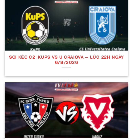
Các Loại Kèo Bóng Đá Phổ Biến
SOI KÈO C2: KUPS VS U CRAIOVA – LÚC 22H NGÀY
6/8/2026
Các loại kèo bóng đá phổ biến hiện nay
Khi tham gia cá cược bóng đá, người chơi có thể lựa
chọn giữa nhiều loại kèo đa dạng. Mỗi loại kèo đều
có cách chơi riêng và phù hợp với từng chiến thuật
cá cược khác nhau. Dưới đây là một trong những
kèo bóng đá phổ biến hiện nay.
Kèo châu Á (kèo cược chấp, kèo handicap)