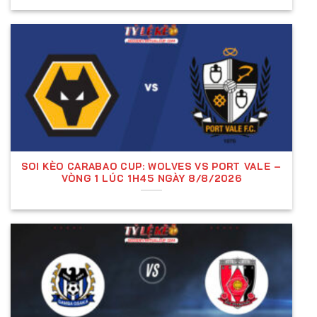
Tỷ lệ nhà cái là gì?
Tỷ lệ kèo nhà cái
là các con số do nhà cái cung
cấp, thể hiện sự đánh giá về xác suất thắng, thua
của hai đội bóng trong một trận đấu. Những con số
này được tính toán dựa trên nhiều yếu tố như
phong độ, đội hình, lịch sử đối đầu và điều kiện thi
đấu.
SOI KÈO CARABAO CUP: WOLVES VS PORT VALE –
VÒNG 1 LÚC 1H45 NGÀY 8/8/2026
Tầm Quan Trọng Của Tỷ Lệ Kèo Trong Cá
Cược Tỷ Lệ Bóng Đá
Tỷ lệ đóng vai trò cốt lõi trong cá cược bóng đá vì
nó giúp người chơi đưa ra quyết định đặt cược một
cách hợp lý. Việc hiểu rõ tỷ lệ kèo không chỉ giúp
tăng cơ hội thắng cược mà còn hạn chế rủi ro, giúp
người chơi kiểm soát vốn hiệu quả.