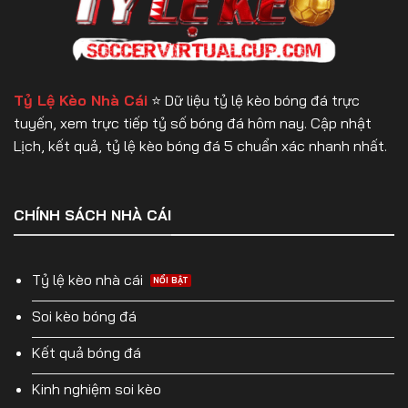
Kèo Hiệp 1
Kèo hiệp 1 (HT – Half Time) là một trong những loại
kèo phổ biến trong cá cược bóng đá, dành riêng cho
Tỷ Lệ Kèo Nhà Cái
⭐️ Dữ liệu tỷ lệ kèo bóng đá trực
45 phút thi đấu đầu tiên
của trận đấu. Không
tuyến, xem trực tiếp tỷ số bóng đá hôm nay. Cập nhật
giống như kèo cả trận, kèo hiệp 1 chỉ tính kết quả
Lịch, kết quả, tỷ lệ kèo bóng đá 5 chuẩn xác nhanh nhất.
trong hiệp đầu, giúp người chơi có thể tham gia đặt
cược với thời gian ngắn hơn, giảm rủi ro và linh hoạt
hơn trong chiến lược cá cược.
CHÍNH SÁCH NHÀ CÁI
Kèo hiệp 1 được nhà cái đưa ra dựa trên diễn biến dự
đoán trong 45 phút đầu tiên của trận đấu. Người
Tỷ lệ kèo nhà cái
tham gia cá cược có thể lựa chọn nhiều hình thức
kèo khác nhau như:
Soi kèo bóng đá
Kèo châu Âu hiệp 1 (1X2 HT)
– Dự đoán đội
Kết quả bóng đá
thắng trong hiệp 1.
Kinh nghiệm soi kèo
Kèo châu Á hiệp 1 (Handicap HT)
– Cược đội