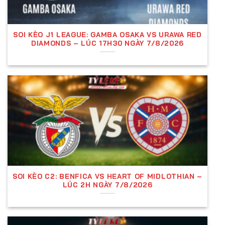
Cách Các Nhà Cái Thiết Lập Kèo
Các nhà cái sử dụng đội ngũ chuyên gia phân tích
SOI KÈO J1 LEAGUE: GAMBA OSAKA VS URAWA RED
dữ liệu bóng đá để đưa ra tỷ lệ kèo. Họ xem xét các
DIAMONDS – LÚC 17H30 NGÀY 7/8/2026
yếu tố như:
Tình hình thi đấu và lực lượng của hai đội
Lịch sử đối đầu.
Yếu tố sân nhà, sân khách.
Tác động từ chấn thương, thẻ phạt.
Biến động thị trường cá cược.
Sau khi tỷ lệ kèo được thiết lập, nhà cái có thể điều
SOI KÈO C2: BENFICA VS HEART OF MIDLOTHIAN –
chỉnh dựa trên biến động người chơi đặt cược,
LÚC 2H NGÀY 7/8/2026
nhằm đảm bảo lợi nhuận và cân bằng tỷ lệ cược
giữa hai bên.