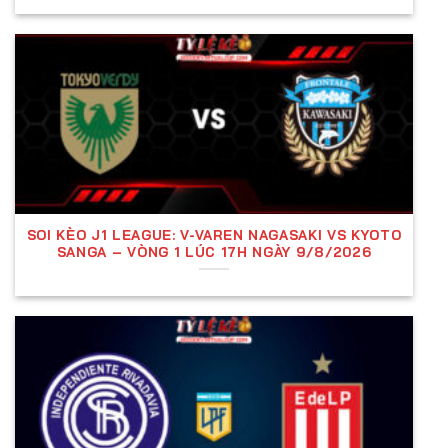
Tỷ lệ nhà cái là gì?
Tỷ lệ kèo nhà cái
là các con số do nhà cái cung
cấp, thể hiện sự đánh giá về xác suất thắng, thua
của hai đội bóng trong một trận đấu. Những con số
này được tính toán dựa trên nhiều yếu tố như
phong độ, đội hình, lịch sử đối đầu và điều kiện thi
đấu.
SOI KÈO J1 LEAGUE: V-VAREN NAGASAKI VS KYOTO
SANGA – VÒNG 1 LÚC 17H NGÀY 9/8/2026
Tầm Quan Trọng Của Tỷ Lệ Kèo Trong Cá
Cược Tỷ Lệ Bóng Đá
Tỷ lệ đóng vai trò cốt lõi trong cá cược bóng đá vì
nó giúp người chơi đưa ra quyết định đặt cược một
cách hợp lý. Việc hiểu rõ tỷ lệ kèo không chỉ giúp
tăng cơ hội thắng cược mà còn hạn chế rủi ro, giúp
người chơi kiểm soát vốn hiệu quả.