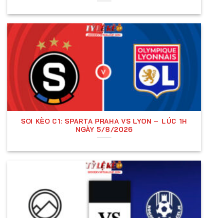
X:
Đặt cược kết quả hòa. Nếu hai đội kết thúc
trận đấu với tỷ số hòa (không phân biệt bao
nhiêu bàn), người chơi sẽ thắng cược.
2:
Đặt cược đội khách thắng. Nếu đội khách
giành chiến thắng, người chơi sẽ nhận tiền
thưởng tương ứng với tỷ lệ cược của nhà cái.
Ví Dụ Cụ Thể Về Kèo Châu Âu (1X2)
Ví dụ về trận đấu giữa Manchester United và đối thủ
SOI KÈO C1: SPARTA PRAHA VS LYON – LÚC 1H
Chelsea
, nhà cái đưa ra tỷ lệ cược 1X2 như sau:
NGÀY 5/8/2026
1 (Manchester United thắng):
2.00
X (Hòa):
3.50
2 (Chelsea thắng):
3.00
Nếu người chơi đặt
100$ vào Manchester United