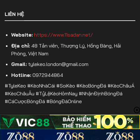
chấp trong hiệp 1.
LIÊN HỆ
Kèo Tài Xỉu hiệp 1 (Over/Under HT)
– Dự đoán
tổng số bàn thắng trong hiệp 1.
Website:
https://www.11sadan.net/
Kèo phạt góc hiệp 1
– Cược số quả phạt góc
trong 45 phút đầu.
Địa chỉ:
48 Tản viên, Thượng Lý, Hồng Bàng, Hải
Phòng, Việt Nam
Kèo thẻ phạt hiệp 1
– Đặt cược số lượng thẻ
trong hiệp 1.
Gmail:
tylekeo.london@gmail.com
Hotline:
0972944864
Việc lựa chọn kèo hiệp 1 phù hợp sẽ giúp người chơi
tối ưu hóa lợi nhuận và kiểm soát tốt hơn rủi ro
#TyleKeo #KèoNhàCái #SoiKèo #KèoBóngĐá #KèoChâuÁ
trong cá cược bóng đá.
#KèoChâuÂu #TỷLệKèoHômNay #NhậnĐịnhBóngĐá
#CáCượcBóngĐá #BóngĐáOnline
Kèo Phạt Góc
Kèo phạt góc là một trong những hình thức cá cược
bóng đá
không dựa trên kết quả thắng – thua
của trận đấu
, mà chỉ tập trung vào
số lượng quả
Copyright 2026 © 11sadan.net