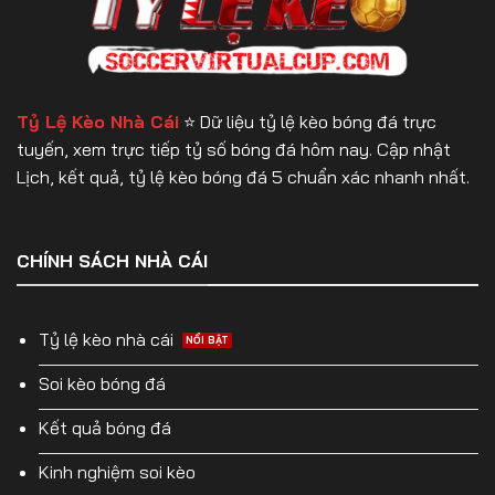
Kèo Hiệp 1
Kèo hiệp 1 (HT – Half Time) là một trong những loại
kèo phổ biến trong cá cược bóng đá, dành riêng cho
Tỷ Lệ Kèo Nhà Cái
⭐️ Dữ liệu tỷ lệ kèo bóng đá trực
45 phút thi đấu đầu tiên
của trận đấu. Không
tuyến, xem trực tiếp tỷ số bóng đá hôm nay. Cập nhật
giống như kèo cả trận, kèo hiệp 1 chỉ tính kết quả
Lịch, kết quả, tỷ lệ kèo bóng đá 5 chuẩn xác nhanh nhất.
trong hiệp đầu, giúp người chơi có thể tham gia đặt
cược với thời gian ngắn hơn, giảm rủi ro và linh hoạt
hơn trong chiến lược cá cược.
CHÍNH SÁCH NHÀ CÁI
Kèo hiệp 1 được nhà cái đưa ra dựa trên diễn biến dự
đoán trong 45 phút đầu tiên của trận đấu. Người
Tỷ lệ kèo nhà cái
tham gia cá cược có thể lựa chọn nhiều hình thức
kèo khác nhau như:
Soi kèo bóng đá
Kèo châu Âu hiệp 1 (1X2 HT)
– Dự đoán đội
Kết quả bóng đá
thắng trong hiệp 1.
Kinh nghiệm soi kèo
Kèo châu Á hiệp 1 (Handicap HT)
– Cược đội