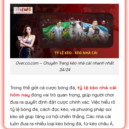
Over.co.com – Chuyên Trang kèo nhà cái nhanh nhất
24/24
Trong thế giới cá cược bóng đá,
tỷ lệ kèo nhà cái
hôm nay
đóng vai trò quan trọng, giúp người chơi
đưa ra quyết định đặt cược chính xác. Việc hiểu rõ
tỷ lệ bóng đá, cách đọc kèo, và phương pháp soi
kèo sẽ giúp tăng cơ hội chiến thắng. Các nhà cái
luôn đưa ra nhiều loại kèo bóng đá, từ kèo châu Á,