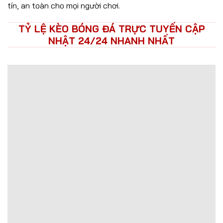
tín, an toàn cho mọi người chơi.
TỶ LỆ KÈO BÓNG ĐÁ TRỰC TUYẾN CẬP
NHẬT 24/24 NHANH NHẤT
Trận Hot
Tất cả giải đấu
TL Malaysia
Five88
Kèo TT
Xem bóng
Hôm nay
Ngày mai
11/08