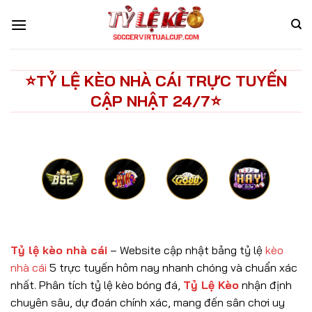
Bỏ
qua
nội
dung
⭐️TỶ LỆ KÈO NHÀ CÁI TRỰC TUYẾN
CẬP NHẬT 24/7⭐️
Tỷ lệ kèo nhà cái
– Website cập nhật bảng tỷ lệ
kèo
nhà cái
5 trực tuyến hôm nay nhanh chóng và chuẩn xác
nhất. Phân tích tỷ lệ kèo bóng đá,
Tỷ Lệ Kèo
nhận định
chuyên sâu, dự đoán chính xác, mang đến sân chơi uy