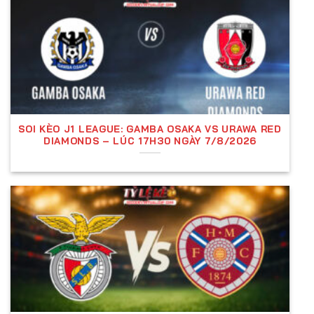
Các Loại Kèo Bóng Đá Phổ Biến
SOI KÈO J1 LEAGUE: GAMBA OSAKA VS URAWA RED
DIAMONDS – LÚC 17H30 NGÀY 7/8/2026
Các loại kèo bóng đá phổ biến hiện nay
Khi tham gia cá cược bóng đá, người chơi có thể lựa
chọn giữa nhiều loại kèo đa dạng. Mỗi loại kèo đều
có cách chơi riêng và phù hợp với từng chiến thuật
cá cược khác nhau. Dưới đây là một trong những
kèo bóng đá phổ biến hiện nay.
Kèo châu Á (kèo cược chấp, kèo handicap)