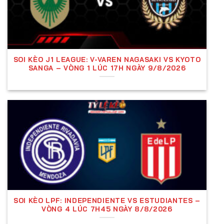
Với sự tận tâm và không ngừng đổi mới, chúng tôi
cam kết tiếp tục mang đến những trải nghiệm tốt
nhất cho người dùng, từ dữ liệu chính xác đến dịch
vụ chuyên nghiệp và thân thiện. Over.co.com
tự hào
SOI KÈO J1 LEAGUE: V-VAREN NAGASAKI VS KYOTO
SANGA – VÒNG 1 LÚC 17H NGÀY 9/8/2026
là địa chỉ đáng tin cậy, không thể thiếu đối với bất
kỳ ai đam mê thể thao và cá cược trực tuyến.
Tổng Quan Về Tỷ Lệ Kèo Của Nhà Cái
Tỷ Lệ Kèo Nhà Cái Là Gì?
SOI KÈO LPF: INDEPENDIENTE VS ESTUDIANTES –
VÒNG 4 LÚC 7H45 NGÀY 8/8/2026