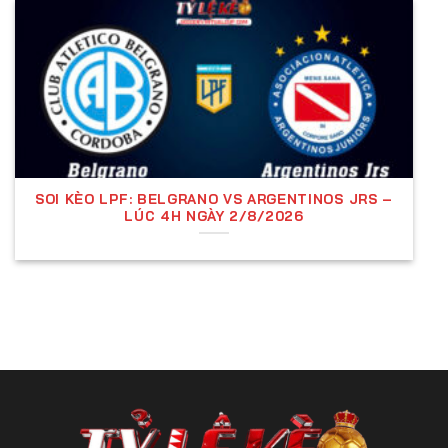
năm
Kèo Tài Xỉu (Over/Under) được nhà cái đưa ra dựa
trên số bàn thắng dự đoán trong một trận đấu.
Người chơi sẽ có hai lựa chọn:
Tài (Over):
Tổng số bàn thắng trong trận lớn
hơn mức nhà cái đưa ra.
SOI KÈO LPF: BELGRANO VS ARGENTINOS JRS –
Xỉu (Under):
Tổng số bàn thắng trong trận nhỏ
LÚC 4H NGÀY 2/8/2026
hơn mức nhà cái đưa ra.
Ví dụ: Nếu nhà cái đưa ra mức
O/U 2.5
, người chơi
đặt cược như sau:
Nếu trận đấu có
3 bàn thắng trở lên
(ví dụ: 2-1,
3-0, 4-2), cược Tài thắng.
Nếu trận đấu có
dưới 3 bàn thắng
(0-0, 1-0, 1-
1), cược Xỉu thắng.