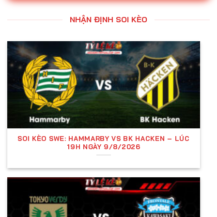
kèo châu Âu đến kèo Tài Xỉu, mỗi loại đều có cách
tính riêng và ảnh hưởng đến chiến thuật đặt cược.
NHẬN ĐỊNH SOI KÈO
Bên cạnh đó, việc nhận định kèo đúng đắn và cập
nhật tỷ lệ cá cược liên tục là yếu tố quan trọng để
tối ưu hóa lợi nhuận khi tham gia cá độ bóng đá.
Điều khiến người dùng ấn tượng khi truy cập vào
trang web của Kèo nhà cái 11sadan.net chính là sự
phong phú và chất lượng của thông tin được cung
cấp.
Uy tín và chất lượng luôn là hai tiêu chí hàng đầu
SOI KÈO SWE: HAMMARBY VS BK HACKEN – LÚC
mà website
không ngừng theo đuổi. Mọi thông tin và
19H NGÀY 9/8/2026
dịch vụ được cung cấp đều trải qua quá trình kiểm
chứng kỹ lưỡng, đảm bảo tính chính xác và độ tin
cậy cao. Chính vì vậy, Over.co.com
không chỉ nhận
được sự đánh giá cao từ cộng đồng cá cược mà
còn trở thành sự lựa chọn ưu tiên của đông đảo
người yêu thể thao trên toàn thế giới.