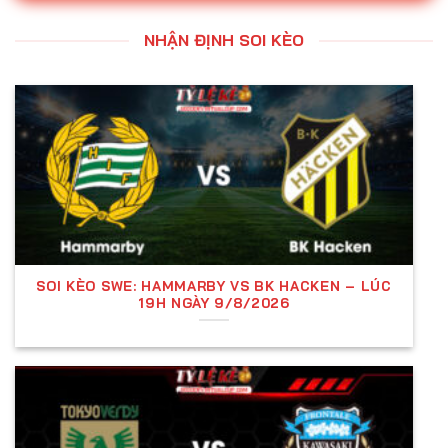
kèo châu Âu đến kèo Tài Xỉu, mỗi loại đều có cách
tính riêng và ảnh hưởng đến chiến thuật đặt cược.
NHẬN ĐỊNH SOI KÈO
Bên cạnh đó, việc nhận định kèo đúng đắn và cập
nhật tỷ lệ cá cược liên tục là yếu tố quan trọng để
tối ưu hóa lợi nhuận khi tham gia cá độ bóng đá.
Điều khiến người dùng ấn tượng khi truy cập vào
trang web của Kèo nhà cái 11sadan.net chính là sự
phong phú và chất lượng của thông tin được cung
cấp.
Uy tín và chất lượng luôn là hai tiêu chí hàng đầu
SOI KÈO SWE: HAMMARBY VS BK HACKEN – LÚC
mà website
không ngừng theo đuổi. Mọi thông tin và
19H NGÀY 9/8/2026
dịch vụ được cung cấp đều trải qua quá trình kiểm
chứng kỹ lưỡng, đảm bảo tính chính xác và độ tin
cậy cao. Chính vì vậy, Over.co.com
không chỉ nhận
được sự đánh giá cao từ cộng đồng cá cược mà
còn trở thành sự lựa chọn ưu tiên của đông đảo
người yêu thể thao trên toàn thế giới.