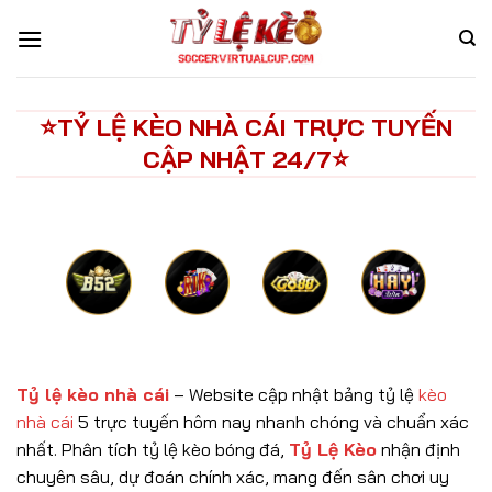
Bỏ
qua
nội
dung
⭐️TỶ LỆ KÈO NHÀ CÁI TRỰC TUYẾN
CẬP NHẬT 24/7⭐️
Tỷ lệ kèo nhà cái
– Website cập nhật bảng tỷ lệ
kèo
nhà cái
5 trực tuyến hôm nay nhanh chóng và chuẩn xác
nhất. Phân tích tỷ lệ kèo bóng đá,
Tỷ Lệ Kèo
nhận định
chuyên sâu, dự đoán chính xác, mang đến sân chơi uy