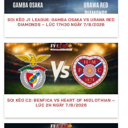
Cách Các Nhà Cái Thiết Lập Kèo
Các nhà cái sử dụng đội ngũ chuyên gia phân tích
SOI KÈO J1 LEAGUE: GAMBA OSAKA VS URAWA RED
dữ liệu bóng đá để đưa ra tỷ lệ kèo. Họ xem xét các
DIAMONDS – LÚC 17H30 NGÀY 7/8/2026
yếu tố như:
Tình hình thi đấu và lực lượng của hai đội
Lịch sử đối đầu.
Yếu tố sân nhà, sân khách.
Tác động từ chấn thương, thẻ phạt.
Biến động thị trường cá cược.
Sau khi tỷ lệ kèo được thiết lập, nhà cái có thể điều
SOI KÈO C2: BENFICA VS HEART OF MIDLOTHIAN –
chỉnh dựa trên biến động người chơi đặt cược,
LÚC 2H NGÀY 7/8/2026
nhằm đảm bảo lợi nhuận và cân bằng tỷ lệ cược
giữa hai bên.