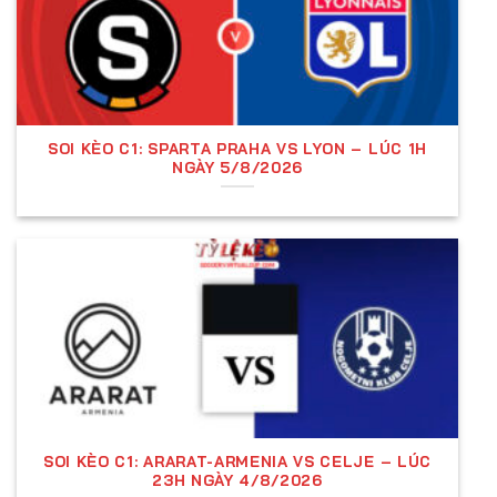
Kèo Châu Âu (1X2)
Kèo Châu Âu, hay còn gọi là
kèo 1X2
, là một trong
những loại kèo cá cược bóng đá đơn giản và phổ
biến nhất hiện nay. Loại kèo này được sử dụng rộng
SOI KÈO C1: SPARTA PRAHA VS LYON – LÚC 1H
rãi tại các nhà cái, đặc biệt là ở thị trường châu Âu.
NGÀY 5/8/2026
Khác với kèo châu Á có tỷ lệ chấp, kèo 1X2 chỉ tập
trung vào kết quả chung cuộc của trận đấu, giúp
người chơi dễ dàng đưa ra lựa chọn mà không cần
quan tâm đến cách biệt tỷ số giữa hai đội.
Trong kèo châu Âu, người chơi sẽ có
ba lựa chọn
đặt cược
, mỗi lựa chọn tương ứng với một kết quả
có thể xảy ra trong trận đấu:
1:
Đặt cược đội chủ nhà thắng. Nếu đội chủ nhà
giành chiến thắng sau 90 phút thi đấu chính
SOI KÈO C1: ARARAT-ARMENIA VS CELJE – LÚC
thức, người chơi sẽ thắng cược.
23H NGÀY 4/8/2026