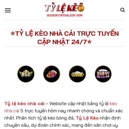
Bỏ
qua
nội
dung
⭐️TỶ LỆ KÈO NHÀ CÁI TRỰC TUYẾN
CẬP NHẬT 24/7⭐️
Tỷ lệ kèo nhà cái
– Website cập nhật bảng tỷ lệ
kèo
nhà cái
5 trực tuyến hôm nay nhanh chóng và chuẩn xác
nhất. Phân tích tỷ lệ kèo bóng đá,
Tỷ Lệ Kèo
nhận định
chuyên sâu, dự đoán chính xác, mang đến sân chơi uy