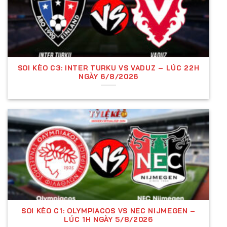
Kèo Châu Âu (1X2)
Kèo Châu Âu, hay còn gọi là
kèo 1X2
, là một trong
những loại kèo cá cược bóng đá đơn giản và phổ
biến nhất hiện nay. Loại kèo này được sử dụng rộng
SOI KÈO C3: INTER TURKU VS VADUZ – LÚC 22H
rãi tại các nhà cái, đặc biệt là ở thị trường châu Âu.
NGÀY 6/8/2026
Khác với kèo châu Á có tỷ lệ chấp, kèo 1X2 chỉ tập
trung vào kết quả chung cuộc của trận đấu, giúp
người chơi dễ dàng đưa ra lựa chọn mà không cần
quan tâm đến cách biệt tỷ số giữa hai đội.
Trong kèo châu Âu, người chơi sẽ có
ba lựa chọn
đặt cược
, mỗi lựa chọn tương ứng với một kết quả
có thể xảy ra trong trận đấu:
1:
Đặt cược đội chủ nhà thắng. Nếu đội chủ nhà
giành chiến thắng sau 90 phút thi đấu chính
SOI KÈO C1: OLYMPIACOS VS NEC NIJMEGEN –
thức, người chơi sẽ thắng cược.
LÚC 1H NGÀY 5/8/2026