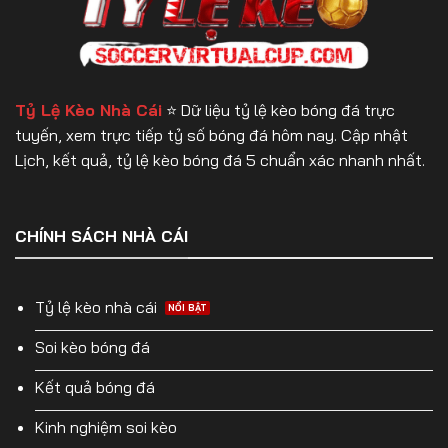
Kèo Hiệp 1
Kèo hiệp 1 (HT – Half Time) là một trong những loại
kèo phổ biến trong cá cược bóng đá, dành riêng cho
Tỷ Lệ Kèo Nhà Cái
⭐️ Dữ liệu tỷ lệ kèo bóng đá trực
45 phút thi đấu đầu tiên
của trận đấu. Không
tuyến, xem trực tiếp tỷ số bóng đá hôm nay. Cập nhật
giống như kèo cả trận, kèo hiệp 1 chỉ tính kết quả
Lịch, kết quả, tỷ lệ kèo bóng đá 5 chuẩn xác nhanh nhất.
trong hiệp đầu, giúp người chơi có thể tham gia đặt
cược với thời gian ngắn hơn, giảm rủi ro và linh hoạt
hơn trong chiến lược cá cược.
CHÍNH SÁCH NHÀ CÁI
Kèo hiệp 1 được nhà cái đưa ra dựa trên diễn biến dự
đoán trong 45 phút đầu tiên của trận đấu. Người
Tỷ lệ kèo nhà cái
tham gia cá cược có thể lựa chọn nhiều hình thức
kèo khác nhau như:
Soi kèo bóng đá
Kèo châu Âu hiệp 1 (1X2 HT)
– Dự đoán đội
Kết quả bóng đá
thắng trong hiệp 1.
Kinh nghiệm soi kèo
Kèo châu Á hiệp 1 (Handicap HT)
– Cược đội