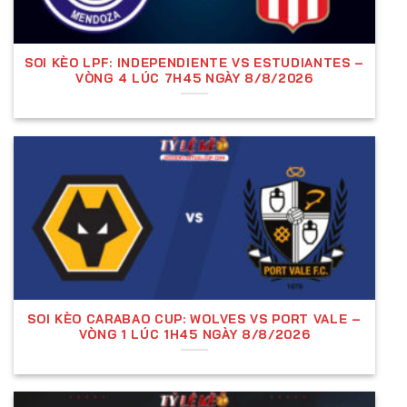
Cách Các Nhà Cái Thiết Lập Kèo
Các nhà cái sử dụng đội ngũ chuyên gia phân tích
SOI KÈO LPF: INDEPENDIENTE VS ESTUDIANTES –
dữ liệu bóng đá để đưa ra tỷ lệ kèo. Họ xem xét các
VÒNG 4 LÚC 7H45 NGÀY 8/8/2026
yếu tố như:
Tình hình thi đấu và lực lượng của hai đội
Lịch sử đối đầu.
Yếu tố sân nhà, sân khách.
Tác động từ chấn thương, thẻ phạt.
Biến động thị trường cá cược.
Sau khi tỷ lệ kèo được thiết lập, nhà cái có thể điều
SOI KÈO CARABAO CUP: WOLVES VS PORT VALE –
chỉnh dựa trên biến động người chơi đặt cược,
VÒNG 1 LÚC 1H45 NGÀY 8/8/2026
nhằm đảm bảo lợi nhuận và cân bằng tỷ lệ cược
giữa hai bên.