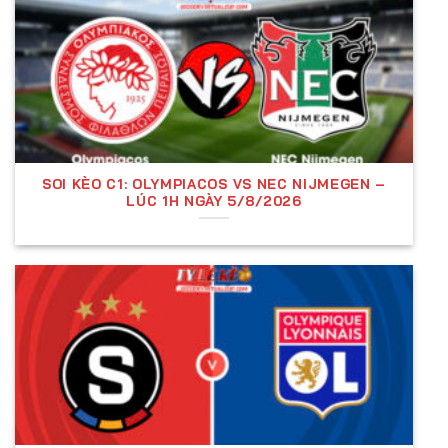
Các Loại Kèo Bóng Đá Phổ Biến
SOI KÈO C1: OLYMPIACOS VS NEC NIJMEGEN –
LÚC 1H NGÀY 5/8/2026
Các loại kèo bóng đá phổ biến hiện nay
Khi tham gia cá cược bóng đá, người chơi có thể lựa
chọn giữa nhiều loại kèo đa dạng. Mỗi loại kèo đều
có cách chơi riêng và phù hợp với từng chiến thuật
cá cược khác nhau. Dưới đây là một trong những
kèo bóng đá phổ biến hiện nay.
Kèo châu Á (kèo cược chấp, kèo handicap)