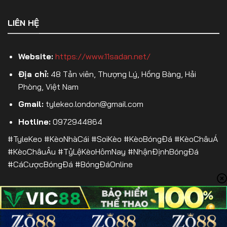
chấp trong hiệp 1.
LIÊN HỆ
Kèo Tài Xỉu hiệp 1 (Over/Under HT)
– Dự đoán
tổng số bàn thắng trong hiệp 1.
Website:
https://www.11sadan.net/
Kèo phạt góc hiệp 1
– Cược số quả phạt góc
trong 45 phút đầu.
Địa chỉ:
48 Tản viên, Thượng Lý, Hồng Bàng, Hải
Phòng, Việt Nam
Kèo thẻ phạt hiệp 1
– Đặt cược số lượng thẻ
trong hiệp 1.
Gmail:
tylekeo.london@gmail.com
Hotline:
0972944864
Việc lựa chọn kèo hiệp 1 phù hợp sẽ giúp người chơi
tối ưu hóa lợi nhuận và kiểm soát tốt hơn rủi ro
#TyleKeo #KèoNhàCái #SoiKèo #KèoBóngĐá #KèoChâuÁ
trong cá cược bóng đá.
#KèoChâuÂu #TỷLệKèoHômNay #NhậnĐịnhBóngĐá
#CáCượcBóngĐá #BóngĐáOnline
Kèo Phạt Góc
Kèo phạt góc là một trong những hình thức cá cược
bóng đá
không dựa trên kết quả thắng – thua
của trận đấu
, mà chỉ tập trung vào
số lượng quả
Copyright 2026 © 11sadan.net