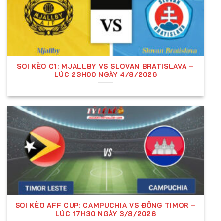
Kèo Châu Âu (1X2)
Kèo Châu Âu, hay còn gọi là
kèo 1X2
, là một trong
những loại kèo cá cược bóng đá đơn giản và phổ
biến nhất hiện nay. Loại kèo này được sử dụng rộng
SOI KÈO C1: MJALLBY VS SLOVAN BRATISLAVA –
rãi tại các nhà cái, đặc biệt là ở thị trường châu Âu.
LÚC 23H00 NGÀY 4/8/2026
Khác với kèo châu Á có tỷ lệ chấp, kèo 1X2 chỉ tập
trung vào kết quả chung cuộc của trận đấu, giúp
người chơi dễ dàng đưa ra lựa chọn mà không cần
quan tâm đến cách biệt tỷ số giữa hai đội.
Trong kèo châu Âu, người chơi sẽ có
ba lựa chọn
đặt cược
, mỗi lựa chọn tương ứng với một kết quả
có thể xảy ra trong trận đấu:
1:
Đặt cược đội chủ nhà thắng. Nếu đội chủ nhà
giành chiến thắng sau 90 phút thi đấu chính
SOI KÈO AFF CUP: CAMPUCHIA VS ĐÔNG TIMOR –
thức, người chơi sẽ thắng cược.
LÚC 17H30 NGÀY 3/8/2026