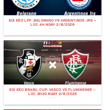
(1)
và đội chủ nhà thắng, số tiền nhận được sẽ là
100 x 2.00 = 200$
(bao gồm cả vốn).
Nếu người chơi đặt
100$ vào kết quả hòa (X)
và
trận đấu kết thúc với tỷ số hòa, số tiền thắng cược
SOI KÈO LPF: BELGRANO VS ARGENTINOS JRS –
LÚC 4H NGÀY 2/8/2026
là
100 x 3.50 = 350$
.
Nếu người chơi đặt
100$ vào Chelsea (2)
và đội
khách giành chiến thắng, số tiền nhận được sẽ là
100 x 3.00 = 300$
.
Kèo Tài Xỉu (Over/Under)
Kèo Tài Xỉu, hay còn gọi là
kèo Over/Under (O/U)
,
là một trong những loại kèo phổ biến nhất trong cá
cược bóng đá. Không giống như kèo châu Á hay kèo
châu Âu tập trung vào kết quả thắng thua của trận
đấu, kèo Tài Xỉu chỉ quan tâm đến tổng số bàn
SOI KÈO BRASIL CUP: VASCO VS FLUMINENSE –
thắng được ghi trong trận đấu, bất kể đội nào thắng
LÚC 3H30 NGÀY 2/8/2026
hay thua. Đây là hình thức cá cược hấp dẫn, dễ
chơi và phù hợp với cả người mới lẫn người chơi lâu