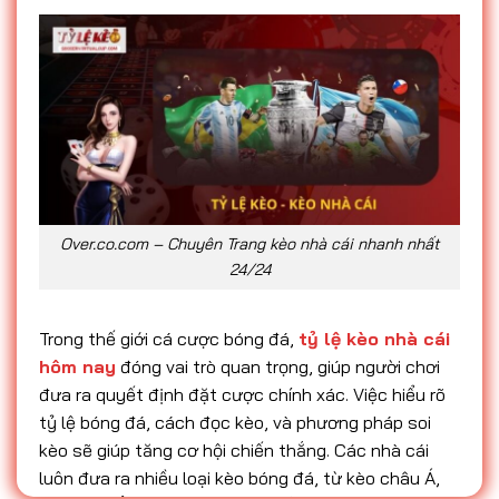
Over.co.com – Chuyên Trang kèo nhà cái nhanh nhất
24/24
Trong thế giới cá cược bóng đá,
tỷ lệ kèo nhà cái
hôm nay
đóng vai trò quan trọng, giúp người chơi
đưa ra quyết định đặt cược chính xác. Việc hiểu rõ
tỷ lệ bóng đá, cách đọc kèo, và phương pháp soi
kèo sẽ giúp tăng cơ hội chiến thắng. Các nhà cái
luôn đưa ra nhiều loại kèo bóng đá, từ kèo châu Á,