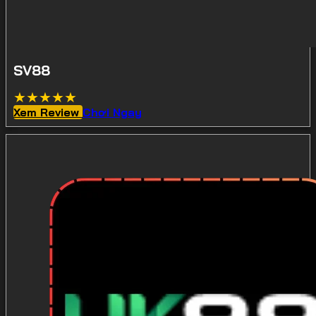
SV88
Xem Review
Chơi Ngay