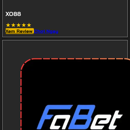
XO88
Xem Review
Chơi Ngay