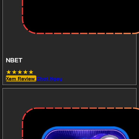
NBET
Xem Review
Chơi Ngay