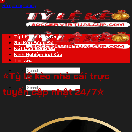
Bỏ qua nội dung
Tỷ Lệ Kèo Nhà Cái
Soi Kèo Bóng Đá
Kết Quả Bóng Đá
Kinh Nghiệm Soi Kèo
Tin tức
⭐️Tỷ lệ kèo nhà cái trực
tuyến cập nhật 24/7⭐️