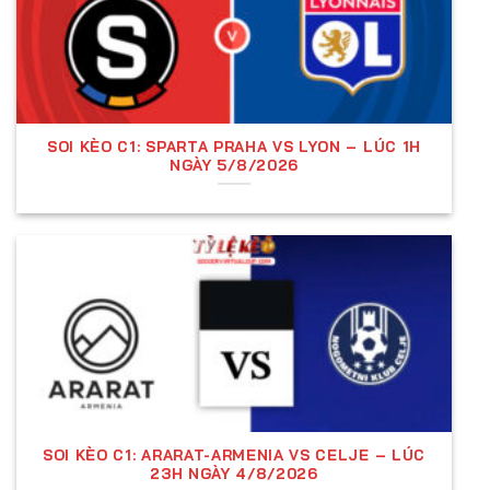
Kèo Châu Âu (1X2)
Kèo Châu Âu, hay còn gọi là
kèo 1X2
, là một trong
những loại kèo cá cược bóng đá đơn giản và phổ
biến nhất hiện nay. Loại kèo này được sử dụng rộng
SOI KÈO C1: SPARTA PRAHA VS LYON – LÚC 1H
rãi tại các nhà cái, đặc biệt là ở thị trường châu Âu.
NGÀY 5/8/2026
Khác với kèo châu Á có tỷ lệ chấp, kèo 1X2 chỉ tập
trung vào kết quả chung cuộc của trận đấu, giúp
người chơi dễ dàng đưa ra lựa chọn mà không cần
quan tâm đến cách biệt tỷ số giữa hai đội.
Trong kèo châu Âu, người chơi sẽ có
ba lựa chọn
đặt cược
, mỗi lựa chọn tương ứng với một kết quả
có thể xảy ra trong trận đấu:
1:
Đặt cược đội chủ nhà thắng. Nếu đội chủ nhà
giành chiến thắng sau 90 phút thi đấu chính
SOI KÈO C1: ARARAT-ARMENIA VS CELJE – LÚC
thức, người chơi sẽ thắng cược.
23H NGÀY 4/8/2026