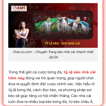
Over.co.com – Chuyên Trang kèo nhà cái nhanh nhất
24/24
Trong thế giới cá cược bóng đá,
tỷ lệ kèo nhà cái
hôm nay
đóng vai trò quan trọng, giúp người chơi
đưa ra quyết định đặt cược chính xác. Việc hiểu rõ
tỷ lệ bóng đá, cách đọc kèo, và phương pháp soi
kèo sẽ giúp tăng cơ hội chiến thắng. Các nhà cái
luôn đưa ra nhiều loại kèo bóng đá, từ kèo châu Á,