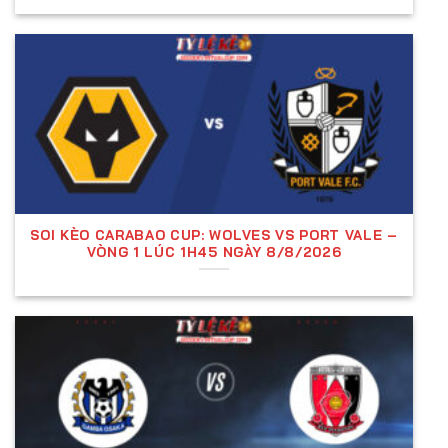
Tỷ lệ nhà cái là gì?
Tỷ lệ kèo nhà cái
là các con số do nhà cái cung
cấp, thể hiện sự đánh giá về xác suất thắng, thua
của hai đội bóng trong một trận đấu. Những con số
này được tính toán dựa trên nhiều yếu tố như
phong độ, đội hình, lịch sử đối đầu và điều kiện thi
đấu.
SOI KÈO CARABAO CUP: WOLVES VS PORT VALE –
VÒNG 1 LÚC 1H45 NGÀY 8/8/2026
Tầm Quan Trọng Của Tỷ Lệ Kèo Trong Cá
Cược Tỷ Lệ Bóng Đá
Tỷ lệ đóng vai trò cốt lõi trong cá cược bóng đá vì
nó giúp người chơi đưa ra quyết định đặt cược một
cách hợp lý. Việc hiểu rõ tỷ lệ kèo không chỉ giúp
tăng cơ hội thắng cược mà còn hạn chế rủi ro, giúp
người chơi kiểm soát vốn hiệu quả.