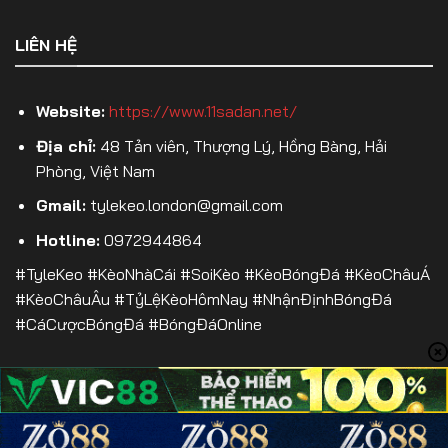
chấp trong hiệp 1.
LIÊN HỆ
Kèo Tài Xỉu hiệp 1 (Over/Under HT)
– Dự đoán
tổng số bàn thắng trong hiệp 1.
Website:
https://www.11sadan.net/
Kèo phạt góc hiệp 1
– Cược số quả phạt góc
trong 45 phút đầu.
Địa chỉ:
48 Tản viên, Thượng Lý, Hồng Bàng, Hải
Phòng, Việt Nam
Kèo thẻ phạt hiệp 1
– Đặt cược số lượng thẻ
trong hiệp 1.
Gmail:
tylekeo.london@gmail.com
Hotline:
0972944864
Việc lựa chọn kèo hiệp 1 phù hợp sẽ giúp người chơi
tối ưu hóa lợi nhuận và kiểm soát tốt hơn rủi ro
#TyleKeo #KèoNhàCái #SoiKèo #KèoBóngĐá #KèoChâuÁ
trong cá cược bóng đá.
#KèoChâuÂu #TỷLệKèoHômNay #NhậnĐịnhBóngĐá
#CáCượcBóngĐá #BóngĐáOnline
Kèo Phạt Góc
Kèo phạt góc là một trong những hình thức cá cược
bóng đá
không dựa trên kết quả thắng – thua
của trận đấu
, mà chỉ tập trung vào
số lượng quả
Copyright 2026 © 11sadan.net