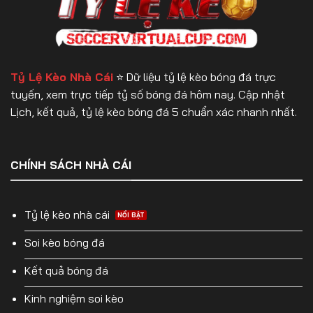
Kèo Hiệp 1
Kèo hiệp 1 (HT – Half Time) là một trong những loại
kèo phổ biến trong cá cược bóng đá, dành riêng cho
Tỷ Lệ Kèo Nhà Cái
⭐️ Dữ liệu tỷ lệ kèo bóng đá trực
45 phút thi đấu đầu tiên
của trận đấu. Không
tuyến, xem trực tiếp tỷ số bóng đá hôm nay. Cập nhật
giống như kèo cả trận, kèo hiệp 1 chỉ tính kết quả
Lịch, kết quả, tỷ lệ kèo bóng đá 5 chuẩn xác nhanh nhất.
trong hiệp đầu, giúp người chơi có thể tham gia đặt
cược với thời gian ngắn hơn, giảm rủi ro và linh hoạt
hơn trong chiến lược cá cược.
CHÍNH SÁCH NHÀ CÁI
Kèo hiệp 1 được nhà cái đưa ra dựa trên diễn biến dự
đoán trong 45 phút đầu tiên của trận đấu. Người
Tỷ lệ kèo nhà cái
tham gia cá cược có thể lựa chọn nhiều hình thức
kèo khác nhau như:
Soi kèo bóng đá
Kèo châu Âu hiệp 1 (1X2 HT)
– Dự đoán đội
Kết quả bóng đá
thắng trong hiệp 1.
Kinh nghiệm soi kèo
Kèo châu Á hiệp 1 (Handicap HT)
– Cược đội