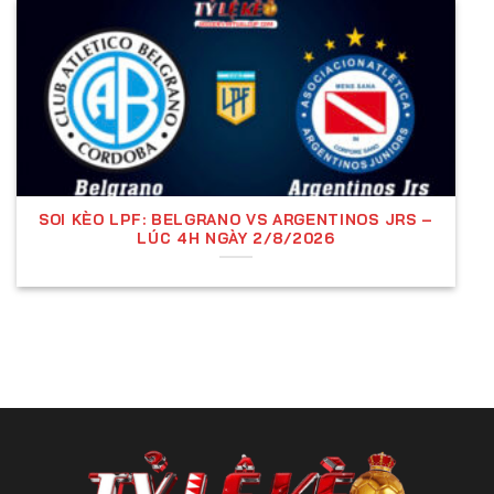
năm
Kèo Tài Xỉu (Over/Under) được nhà cái đưa ra dựa
trên số bàn thắng dự đoán trong một trận đấu.
Người chơi sẽ có hai lựa chọn:
Tài (Over):
Tổng số bàn thắng trong trận lớn
hơn mức nhà cái đưa ra.
SOI KÈO LPF: BELGRANO VS ARGENTINOS JRS –
Xỉu (Under):
Tổng số bàn thắng trong trận nhỏ
LÚC 4H NGÀY 2/8/2026
hơn mức nhà cái đưa ra.
Ví dụ: Nếu nhà cái đưa ra mức
O/U 2.5
, người chơi
đặt cược như sau:
Nếu trận đấu có
3 bàn thắng trở lên
(ví dụ: 2-1,
3-0, 4-2), cược Tài thắng.
Nếu trận đấu có
dưới 3 bàn thắng
(0-0, 1-0, 1-
1), cược Xỉu thắng.