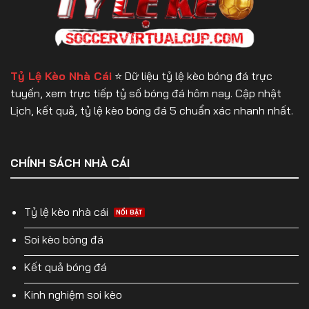
Kèo Hiệp 1
Kèo hiệp 1 (HT – Half Time) là một trong những loại
kèo phổ biến trong cá cược bóng đá, dành riêng cho
Tỷ Lệ Kèo Nhà Cái
⭐️ Dữ liệu tỷ lệ kèo bóng đá trực
45 phút thi đấu đầu tiên
của trận đấu. Không
tuyến, xem trực tiếp tỷ số bóng đá hôm nay. Cập nhật
giống như kèo cả trận, kèo hiệp 1 chỉ tính kết quả
Lịch, kết quả, tỷ lệ kèo bóng đá 5 chuẩn xác nhanh nhất.
trong hiệp đầu, giúp người chơi có thể tham gia đặt
cược với thời gian ngắn hơn, giảm rủi ro và linh hoạt
hơn trong chiến lược cá cược.
CHÍNH SÁCH NHÀ CÁI
Kèo hiệp 1 được nhà cái đưa ra dựa trên diễn biến dự
đoán trong 45 phút đầu tiên của trận đấu. Người
Tỷ lệ kèo nhà cái
tham gia cá cược có thể lựa chọn nhiều hình thức
kèo khác nhau như:
Soi kèo bóng đá
Kèo châu Âu hiệp 1 (1X2 HT)
– Dự đoán đội
Kết quả bóng đá
thắng trong hiệp 1.
Kinh nghiệm soi kèo
Kèo châu Á hiệp 1 (Handicap HT)
– Cược đội