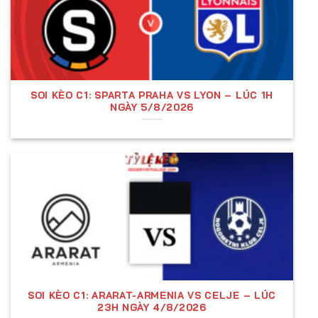
Kèo Châu Âu (1X2)
Kèo Châu Âu, hay còn gọi là
kèo 1X2
, là một trong
những loại kèo cá cược bóng đá đơn giản và phổ
biến nhất hiện nay. Loại kèo này được sử dụng rộng
SOI KÈO C1: SPARTA PRAHA VS LYON – LÚC 1H
rãi tại các nhà cái, đặc biệt là ở thị trường châu Âu.
NGÀY 5/8/2026
Khác với kèo châu Á có tỷ lệ chấp, kèo 1X2 chỉ tập
trung vào kết quả chung cuộc của trận đấu, giúp
người chơi dễ dàng đưa ra lựa chọn mà không cần
quan tâm đến cách biệt tỷ số giữa hai đội.
Trong kèo châu Âu, người chơi sẽ có
ba lựa chọn
đặt cược
, mỗi lựa chọn tương ứng với một kết quả
có thể xảy ra trong trận đấu:
1:
Đặt cược đội chủ nhà thắng. Nếu đội chủ nhà
giành chiến thắng sau 90 phút thi đấu chính
SOI KÈO C1: ARARAT-ARMENIA VS CELJE – LÚC
thức, người chơi sẽ thắng cược.
23H NGÀY 4/8/2026