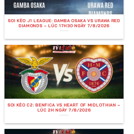
Cách Các Nhà Cái Thiết Lập Kèo
Các nhà cái sử dụng đội ngũ chuyên gia phân tích
SOI KÈO J1 LEAGUE: GAMBA OSAKA VS URAWA RED
dữ liệu bóng đá để đưa ra tỷ lệ kèo. Họ xem xét các
DIAMONDS – LÚC 17H30 NGÀY 7/8/2026
yếu tố như:
Tình hình thi đấu và lực lượng của hai đội
Lịch sử đối đầu.
Yếu tố sân nhà, sân khách.
Tác động từ chấn thương, thẻ phạt.
Biến động thị trường cá cược.
Sau khi tỷ lệ kèo được thiết lập, nhà cái có thể điều
SOI KÈO C2: BENFICA VS HEART OF MIDLOTHIAN –
chỉnh dựa trên biến động người chơi đặt cược,
LÚC 2H NGÀY 7/8/2026
nhằm đảm bảo lợi nhuận và cân bằng tỷ lệ cược
giữa hai bên.