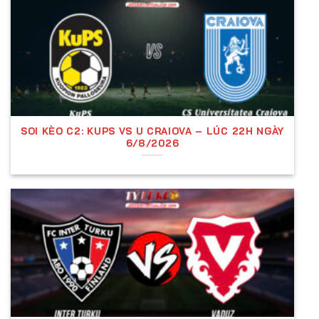
Các Loại Kèo Bóng Đá Phổ Biến
SOI KÈO C2: KUPS VS U CRAIOVA – LÚC 22H NGÀY
6/8/2026
Các loại kèo bóng đá phổ biến hiện nay
Khi tham gia cá cược bóng đá, người chơi có thể lựa
chọn giữa nhiều loại kèo đa dạng. Mỗi loại kèo đều
có cách chơi riêng và phù hợp với từng chiến thuật
cá cược khác nhau. Dưới đây là một trong những
kèo bóng đá phổ biến hiện nay.
Kèo châu Á (kèo cược chấp, kèo handicap)