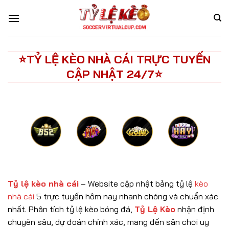
Bỏ
qua
nội
dung
⭐️TỶ LỆ KÈO NHÀ CÁI TRỰC TUYẾN
CẬP NHẬT 24/7⭐️
Tỷ lệ kèo nhà cái
– Website cập nhật bảng tỷ lệ
kèo
nhà cái
5 trực tuyến hôm nay nhanh chóng và chuẩn xác
nhất. Phân tích tỷ lệ kèo bóng đá,
Tỷ Lệ Kèo
nhận định
chuyên sâu, dự đoán chính xác, mang đến sân chơi uy