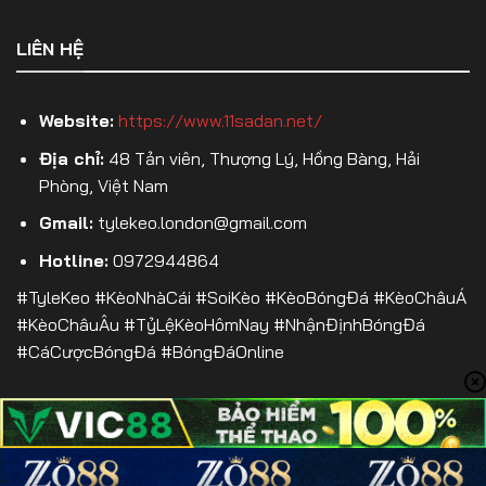
chấp trong hiệp 1.
LIÊN HỆ
Kèo Tài Xỉu hiệp 1 (Over/Under HT)
– Dự đoán
tổng số bàn thắng trong hiệp 1.
Website:
https://www.11sadan.net/
Kèo phạt góc hiệp 1
– Cược số quả phạt góc
trong 45 phút đầu.
Địa chỉ:
48 Tản viên, Thượng Lý, Hồng Bàng, Hải
Phòng, Việt Nam
Kèo thẻ phạt hiệp 1
– Đặt cược số lượng thẻ
trong hiệp 1.
Gmail:
tylekeo.london@gmail.com
Hotline:
0972944864
Việc lựa chọn kèo hiệp 1 phù hợp sẽ giúp người chơi
tối ưu hóa lợi nhuận và kiểm soát tốt hơn rủi ro
#TyleKeo #KèoNhàCái #SoiKèo #KèoBóngĐá #KèoChâuÁ
trong cá cược bóng đá.
#KèoChâuÂu #TỷLệKèoHômNay #NhậnĐịnhBóngĐá
#CáCượcBóngĐá #BóngĐáOnline
Kèo Phạt Góc
Kèo phạt góc là một trong những hình thức cá cược
bóng đá
không dựa trên kết quả thắng – thua
của trận đấu
, mà chỉ tập trung vào
số lượng quả
Copyright 2026 © 11sadan.net