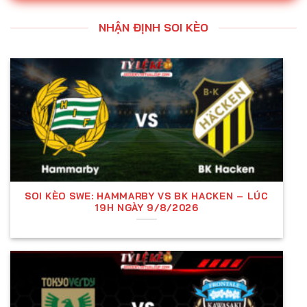
kèo châu Âu đến kèo Tài Xỉu, mỗi loại đều có cách
tính riêng và ảnh hưởng đến chiến thuật đặt cược.
NHẬN ĐỊNH SOI KÈO
Bên cạnh đó, việc nhận định kèo đúng đắn và cập
nhật tỷ lệ cá cược liên tục là yếu tố quan trọng để
tối ưu hóa lợi nhuận khi tham gia cá độ bóng đá.
Điều khiến người dùng ấn tượng khi truy cập vào
trang web của Kèo nhà cái 11sadan.net chính là sự
phong phú và chất lượng của thông tin được cung
cấp.
Uy tín và chất lượng luôn là hai tiêu chí hàng đầu
SOI KÈO SWE: HAMMARBY VS BK HACKEN – LÚC
mà website
không ngừng theo đuổi. Mọi thông tin và
19H NGÀY 9/8/2026
dịch vụ được cung cấp đều trải qua quá trình kiểm
chứng kỹ lưỡng, đảm bảo tính chính xác và độ tin
cậy cao. Chính vì vậy, Over.co.com
không chỉ nhận
được sự đánh giá cao từ cộng đồng cá cược mà
còn trở thành sự lựa chọn ưu tiên của đông đảo
người yêu thể thao trên toàn thế giới.