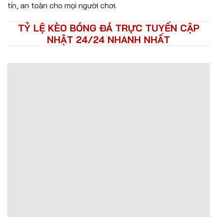
tín, an toàn cho mọi người chơi.
TỶ LỆ KÈO BÓNG ĐÁ TRỰC TUYẾN CẬP
NHẬT 24/24 NHANH NHẤT
Trận Hot
Tất cả giải đấu
TL Malaysia
Five88
Kèo TT
Xem bóng
Hôm nay
Ngày mai
10/08