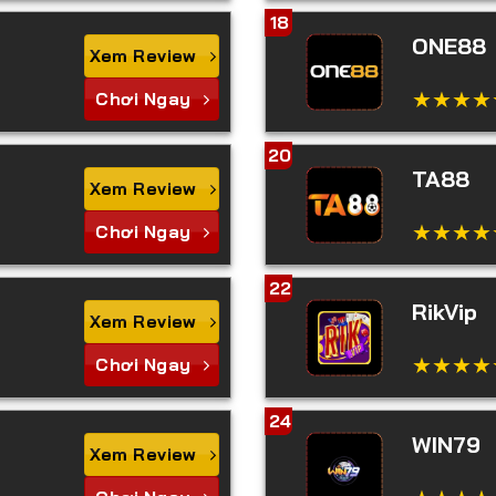
18
ONE88
Xem Review
Chơi Ngay
20
TA88
Xem Review
Chơi Ngay
22
RikVip
Xem Review
Chơi Ngay
24
WIN79
Xem Review