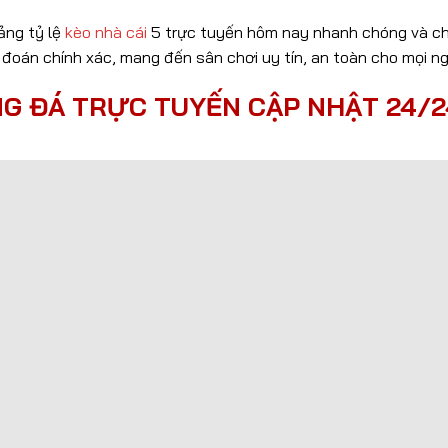
ảng tỷ lệ
kèo nhà cái
5 trực tuyến hôm nay nhanh chóng và chu
đoán chính xác, mang đến sân chơi uy tín, an toàn cho mọi ng
NG ĐÁ TRỰC TUYẾN CẬP NHẬT 24/
Ngày mai
09/08
10/08
11/08
12/08
13/08
TL Malaysia
Sky88