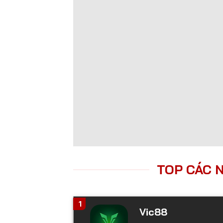
TOP CÁC N
1
Vic88