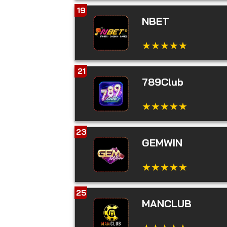
19
NBET
21
789Club
23
GEMWIN
25
MANCLUB