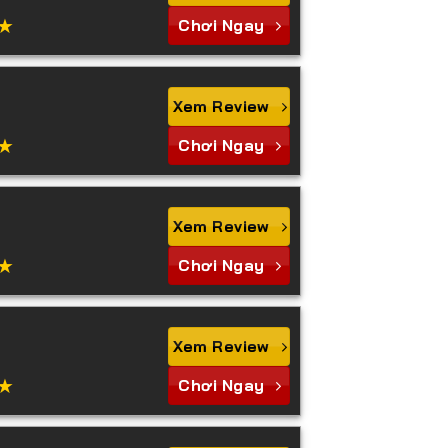
Chơi Ngay
Xem Review
Chơi Ngay
Xem Review
Chơi Ngay
Xem Review
Chơi Ngay