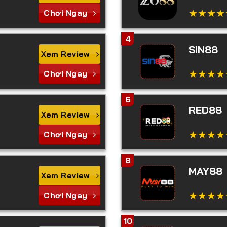
Chơi Ngay
4
SIN88
Xem Review
Chơi Ngay
6
RED88
Xem Review
Chơi Ngay
8
MAY88
Xem Review
Chơi Ngay
10