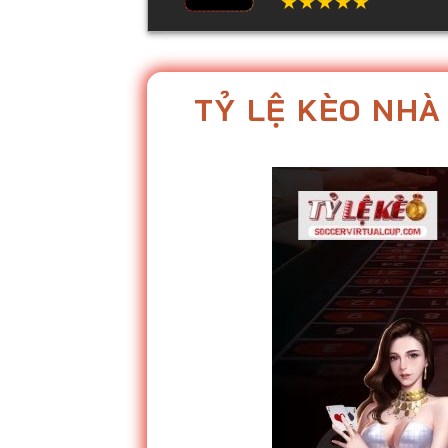
TỶ
LỆ KÈO NHÀ 