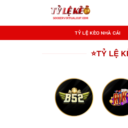
Bỏ
qua
nội
dung
TỶ LỆ KÈO NHÀ CÁI
⭐️TỶ LỆ 