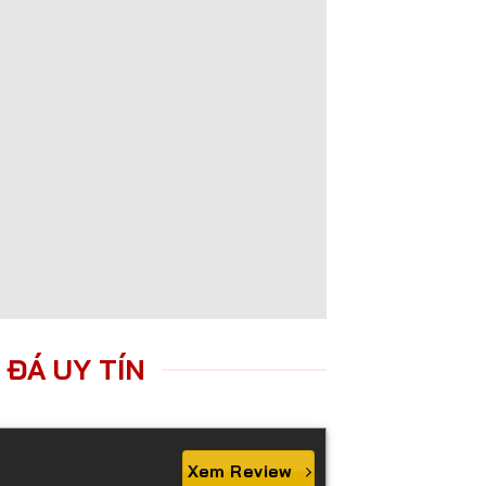
 ĐÁ UY TÍN
Xem Review