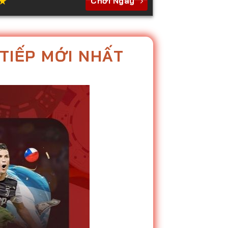
Chơi Ngay
 TIẾP MỚI NHẤT