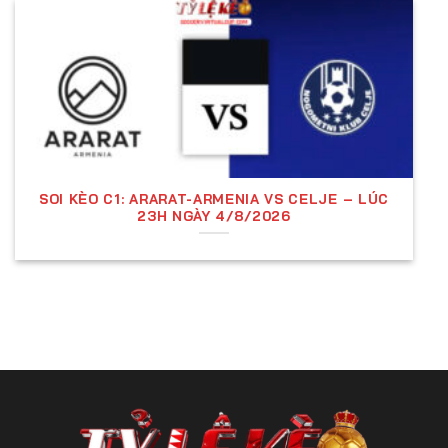
năm
Kèo Tài Xỉu (Over/Under) được nhà cái đưa ra dựa
trên số bàn thắng dự đoán trong một trận đấu.
Người chơi sẽ có hai lựa chọn:
Tài (Over):
Tổng số bàn thắng trong trận lớn
hơn mức nhà cái đưa ra.
SOI KÈO C1: ARARAT-ARMENIA VS CELJE – LÚC
Xỉu (Under):
Tổng số bàn thắng trong trận nhỏ
23H NGÀY 4/8/2026
hơn mức nhà cái đưa ra.
Ví dụ: Nếu nhà cái đưa ra mức
O/U 2.5
, người chơi
đặt cược như sau:
Nếu trận đấu có
3 bàn thắng trở lên
(ví dụ: 2-1,
3-0, 4-2), cược Tài thắng.
Nếu trận đấu có
dưới 3 bàn thắng
(0-0, 1-0, 1-
1), cược Xỉu thắng.