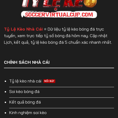
Kèo Hiệp 1
Kèo hiệp 1 (HT – Half Time) là một trong những loại
kèo phổ biến trong cá cược bóng đá, dành riêng cho
Tỷ Lệ Kèo Nhà Cái
⭐️ Dữ liệu tỷ lệ kèo bóng đá trực
45 phút thi đấu đầu tiên
của trận đấu. Không
tuyến, xem trực tiếp tỷ số bóng đá hôm nay. Cập nhật
giống như kèo cả trận, kèo hiệp 1 chỉ tính kết quả
Lịch, kết quả, tỷ lệ kèo bóng đá 5 chuẩn xác nhanh nhất.
trong hiệp đầu, giúp người chơi có thể tham gia đặt
cược với thời gian ngắn hơn, giảm rủi ro và linh hoạt
hơn trong chiến lược cá cược.
CHÍNH SÁCH NHÀ CÁI
Kèo hiệp 1 được nhà cái đưa ra dựa trên diễn biến dự
đoán trong 45 phút đầu tiên của trận đấu. Người
Tỷ lệ kèo nhà cái
tham gia cá cược có thể lựa chọn nhiều hình thức
kèo khác nhau như:
Soi kèo bóng đá
Kèo châu Âu hiệp 1 (1X2 HT)
– Dự đoán đội
Kết quả bóng đá
thắng trong hiệp 1.
Kinh nghiệm soi kèo
Kèo châu Á hiệp 1 (Handicap HT)
– Cược đội