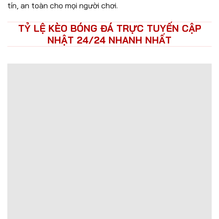
tín, an toàn cho mọi người chơi.
TỶ LỆ KÈO BÓNG ĐÁ TRỰC TUYẾN CẬP
NHẬT 24/24 NHANH NHẤT
Trận Hot
Tất cả giải đấu
TL Malaysia
Five88
Kèo TT
Xem bóng
Hôm nay
Ngày mai
12/08