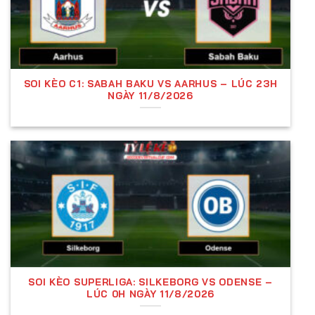
Với sự tận tâm và không ngừng đổi mới, chúng tôi
cam kết tiếp tục mang đến những trải nghiệm tốt
nhất cho người dùng, từ dữ liệu chính xác đến dịch
vụ chuyên nghiệp và thân thiện. Over.co.com
tự hào
SOI KÈO C1: SABAH BAKU VS AARHUS – LÚC 23H
NGÀY 11/8/2026
là địa chỉ đáng tin cậy, không thể thiếu đối với bất
kỳ ai đam mê thể thao và cá cược trực tuyến.
Tổng Quan Về Tỷ Lệ Kèo Của Nhà Cái
Tỷ Lệ Kèo Nhà Cái Là Gì?
SOI KÈO SUPERLIGA: SILKEBORG VS ODENSE –
LÚC 0H NGÀY 11/8/2026