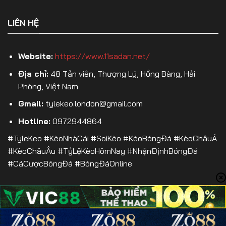
chấp trong hiệp 1.
LIÊN HỆ
Kèo Tài Xỉu hiệp 1 (Over/Under HT)
– Dự đoán
tổng số bàn thắng trong hiệp 1.
Website:
https://www.11sadan.net/
Kèo phạt góc hiệp 1
– Cược số quả phạt góc
trong 45 phút đầu.
Địa chỉ:
48 Tản viên, Thượng Lý, Hồng Bàng, Hải
Phòng, Việt Nam
Kèo thẻ phạt hiệp 1
– Đặt cược số lượng thẻ
trong hiệp 1.
Gmail:
tylekeo.london@gmail.com
Hotline:
0972944864
Việc lựa chọn kèo hiệp 1 phù hợp sẽ giúp người chơi
tối ưu hóa lợi nhuận và kiểm soát tốt hơn rủi ro
#TyleKeo #KèoNhàCái #SoiKèo #KèoBóngĐá #KèoChâuÁ
trong cá cược bóng đá.
#KèoChâuÂu #TỷLệKèoHômNay #NhậnĐịnhBóngĐá
#CáCượcBóngĐá #BóngĐáOnline
Kèo Phạt Góc
Kèo phạt góc là một trong những hình thức cá cược
bóng đá
không dựa trên kết quả thắng – thua
của trận đấu
, mà chỉ tập trung vào
số lượng quả
Copyright 2026 © 11sadan.net