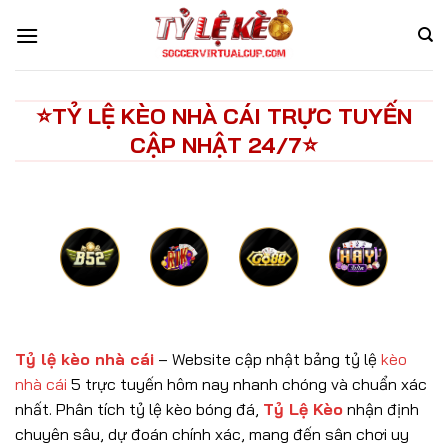
Bỏ
qua
nội
dung
⭐️TỶ LỆ KÈO NHÀ CÁI TRỰC TUYẾN
CẬP NHẬT 24/7⭐️
Tỷ lệ kèo nhà cái
– Website cập nhật bảng tỷ lệ
kèo
nhà cái
5 trực tuyến hôm nay nhanh chóng và chuẩn xác
nhất. Phân tích tỷ lệ kèo bóng đá,
Tỷ Lệ Kèo
nhận định
chuyên sâu, dự đoán chính xác, mang đến sân chơi uy