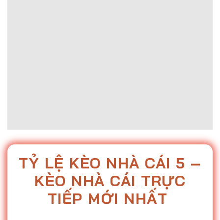
TỶ
LỆ KÈO NHÀ CÁI 5 –
KÈO NHÀ CÁI TRỰC
TIẾP MỚI NHẤT