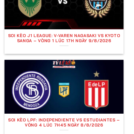
Với sự tận tâm và không ngừng đổi mới, chúng tôi
cam kết tiếp tục mang đến những trải nghiệm tốt
nhất cho người dùng, từ dữ liệu chính xác đến dịch
vụ chuyên nghiệp và thân thiện. Over.co.com
tự hào
SOI KÈO J1 LEAGUE: V-VAREN NAGASAKI VS KYOTO
SANGA – VÒNG 1 LÚC 17H NGÀY 9/8/2026
là địa chỉ đáng tin cậy, không thể thiếu đối với bất
kỳ ai đam mê thể thao và cá cược trực tuyến.
Tổng Quan Về Tỷ Lệ Kèo Của Nhà Cái
Tỷ Lệ Kèo Nhà Cái Là Gì?
SOI KÈO LPF: INDEPENDIENTE VS ESTUDIANTES –
VÒNG 4 LÚC 7H45 NGÀY 8/8/2026