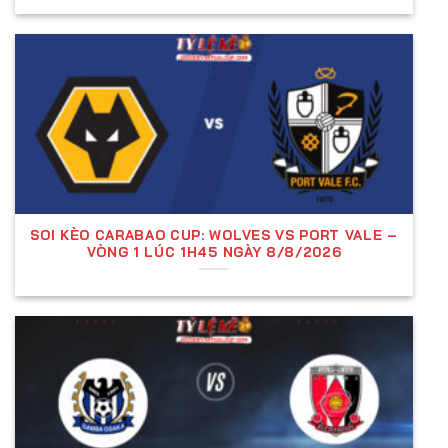
Tỷ lệ nhà cái là gì?
Tỷ lệ kèo nhà cái
là các con số do nhà cái cung
cấp, thể hiện sự đánh giá về xác suất thắng, thua
của hai đội bóng trong một trận đấu. Những con số
này được tính toán dựa trên nhiều yếu tố như
phong độ, đội hình, lịch sử đối đầu và điều kiện thi
đấu.
SOI KÈO CARABAO CUP: WOLVES VS PORT VALE –
VÒNG 1 LÚC 1H45 NGÀY 8/8/2026
Tầm Quan Trọng Của Tỷ Lệ Kèo Trong Cá
Cược Tỷ Lệ Bóng Đá
Tỷ lệ đóng vai trò cốt lõi trong cá cược bóng đá vì
nó giúp người chơi đưa ra quyết định đặt cược một
cách hợp lý. Việc hiểu rõ tỷ lệ kèo không chỉ giúp
tăng cơ hội thắng cược mà còn hạn chế rủi ro, giúp
người chơi kiểm soát vốn hiệu quả.