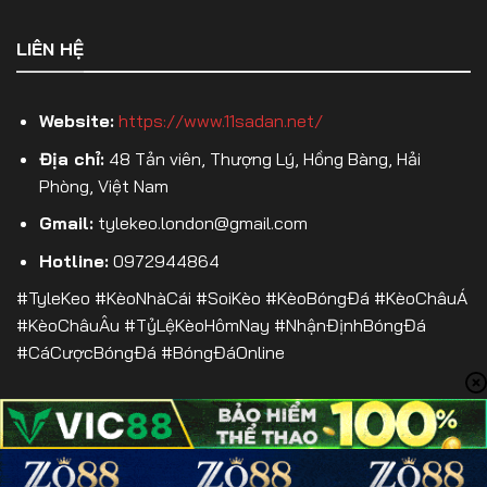
chấp trong hiệp 1.
LIÊN HỆ
Kèo Tài Xỉu hiệp 1 (Over/Under HT)
– Dự đoán
tổng số bàn thắng trong hiệp 1.
Website:
https://www.11sadan.net/
Kèo phạt góc hiệp 1
– Cược số quả phạt góc
trong 45 phút đầu.
Địa chỉ:
48 Tản viên, Thượng Lý, Hồng Bàng, Hải
Phòng, Việt Nam
Kèo thẻ phạt hiệp 1
– Đặt cược số lượng thẻ
trong hiệp 1.
Gmail:
tylekeo.london@gmail.com
Hotline:
0972944864
Việc lựa chọn kèo hiệp 1 phù hợp sẽ giúp người chơi
tối ưu hóa lợi nhuận và kiểm soát tốt hơn rủi ro
#TyleKeo #KèoNhàCái #SoiKèo #KèoBóngĐá #KèoChâuÁ
trong cá cược bóng đá.
#KèoChâuÂu #TỷLệKèoHômNay #NhậnĐịnhBóngĐá
#CáCượcBóngĐá #BóngĐáOnline
Kèo Phạt Góc
Kèo phạt góc là một trong những hình thức cá cược
bóng đá
không dựa trên kết quả thắng – thua
của trận đấu
, mà chỉ tập trung vào
số lượng quả
Copyright 2026 © 11sadan.net