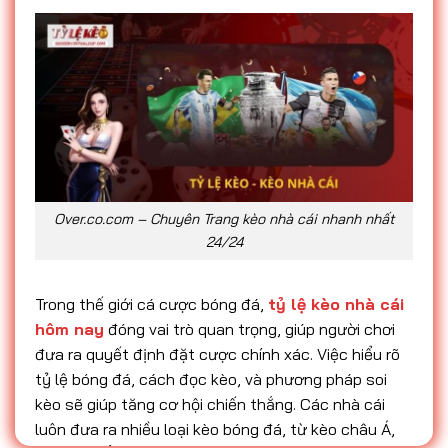
Over.co.com – Chuyên Trang kèo nhà cái nhanh nhất
24/24
Trong thế giới cá cược bóng đá,
tỷ lệ kèo nhà cái
hôm nay
đóng vai trò quan trọng, giúp người chơi
đưa ra quyết định đặt cược chính xác. Việc hiểu rõ
tỷ lệ bóng đá, cách đọc kèo, và phương pháp soi
kèo sẽ giúp tăng cơ hội chiến thắng. Các nhà cái
luôn đưa ra nhiều loại kèo bóng đá, từ kèo châu Á,