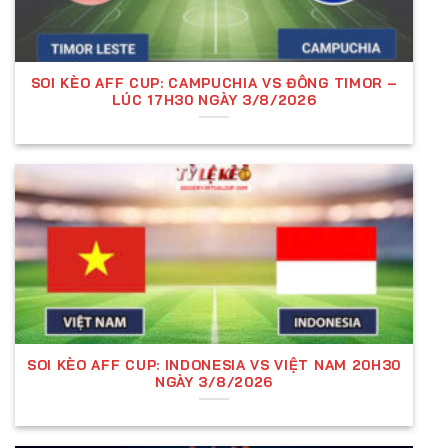
(1)
và đội chủ nhà thắng, số tiền nhận được sẽ là
100 x 2.00 = 200$
(bao gồm cả vốn).
Nếu người chơi đặt
100$ vào kết quả hòa (X)
và
trận đấu kết thúc với tỷ số hòa, số tiền thắng cược
SOI KÈO AFF CUP: CAMPUCHIA VS ĐÔNG TIMOR –
LÚC 17H30 NGÀY 3/8/2026
là
100 x 3.50 = 350$
.
Nếu người chơi đặt
100$ vào Chelsea (2)
và đội
khách giành chiến thắng, số tiền nhận được sẽ là
100 x 3.00 = 300$
.
Kèo Tài Xỉu (Over/Under)
Kèo Tài Xỉu, hay còn gọi là
kèo Over/Under (O/U)
,
là một trong những loại kèo phổ biến nhất trong cá
cược bóng đá. Không giống như kèo châu Á hay kèo
châu Âu tập trung vào kết quả thắng thua của trận
đấu, kèo Tài Xỉu chỉ quan tâm đến tổng số bàn
SOI KÈO AFF CUP: INDONESIA VS VIỆT NAM 20H30
thắng được ghi trong trận đấu, bất kể đội nào thắng
NGÀY 3/8/2026
hay thua. Đây là hình thức cá cược hấp dẫn, dễ
chơi và phù hợp với cả người mới lẫn người chơi lâu