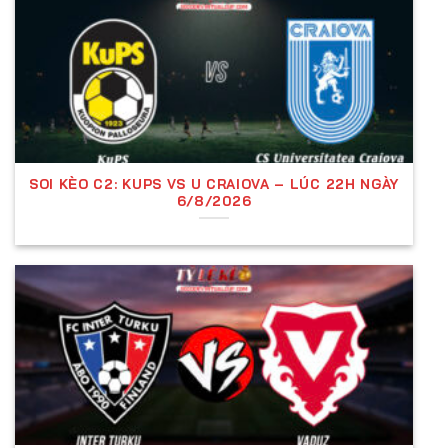
Các Loại Kèo Bóng Đá Phổ Biến
SOI KÈO C2: KUPS VS U CRAIOVA – LÚC 22H NGÀY
6/8/2026
Các loại kèo bóng đá phổ biến hiện nay
Khi tham gia cá cược bóng đá, người chơi có thể lựa
chọn giữa nhiều loại kèo đa dạng. Mỗi loại kèo đều
có cách chơi riêng và phù hợp với từng chiến thuật
cá cược khác nhau. Dưới đây là một trong những
kèo bóng đá phổ biến hiện nay.
Kèo châu Á (kèo cược chấp, kèo handicap)