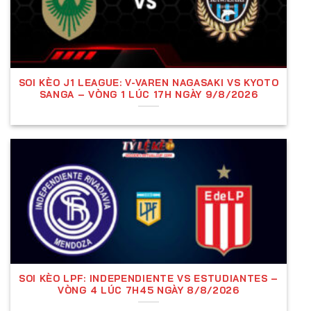
Với sự tận tâm và không ngừng đổi mới, chúng tôi
cam kết tiếp tục mang đến những trải nghiệm tốt
nhất cho người dùng, từ dữ liệu chính xác đến dịch
vụ chuyên nghiệp và thân thiện. Over.co.com
tự hào
SOI KÈO J1 LEAGUE: V-VAREN NAGASAKI VS KYOTO
SANGA – VÒNG 1 LÚC 17H NGÀY 9/8/2026
là địa chỉ đáng tin cậy, không thể thiếu đối với bất
kỳ ai đam mê thể thao và cá cược trực tuyến.
Tổng Quan Về Tỷ Lệ Kèo Của Nhà Cái
Tỷ Lệ Kèo Nhà Cái Là Gì?
SOI KÈO LPF: INDEPENDIENTE VS ESTUDIANTES –
VÒNG 4 LÚC 7H45 NGÀY 8/8/2026