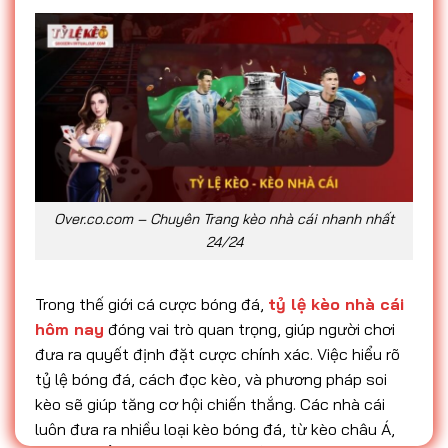
Over.co.com – Chuyên Trang kèo nhà cái nhanh nhất
24/24
Trong thế giới cá cược bóng đá,
tỷ lệ kèo nhà cái
hôm nay
đóng vai trò quan trọng, giúp người chơi
đưa ra quyết định đặt cược chính xác. Việc hiểu rõ
tỷ lệ bóng đá, cách đọc kèo, và phương pháp soi
kèo sẽ giúp tăng cơ hội chiến thắng. Các nhà cái
luôn đưa ra nhiều loại kèo bóng đá, từ kèo châu Á,