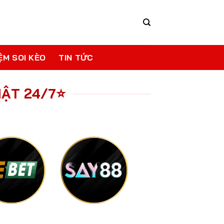
ỆM SOI KÈO
TIN TỨC
ẬT 24/7⭐️