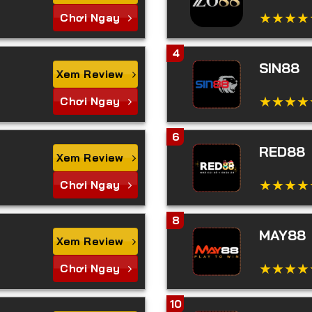
Chơi Ngay
4
SIN88
Xem Review
Chơi Ngay
6
RED88
Xem Review
Chơi Ngay
8
MAY88
Xem Review
Chơi Ngay
10