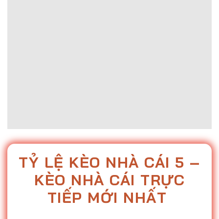
TỶ
LỆ KÈO NHÀ CÁI 5 –
KÈO NHÀ CÁI TRỰC
TIẾP MỚI NHẤT