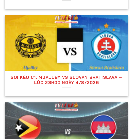
X:
Đặt cược kết quả hòa. Nếu hai đội kết thúc
trận đấu với tỷ số hòa (không phân biệt bao
nhiêu bàn), người chơi sẽ thắng cược.
2:
Đặt cược đội khách thắng. Nếu đội khách
giành chiến thắng, người chơi sẽ nhận tiền
thưởng tương ứng với tỷ lệ cược của nhà cái.
Ví Dụ Cụ Thể Về Kèo Châu Âu (1X2)
Ví dụ về trận đấu giữa Manchester United và đối thủ
SOI KÈO C1: MJALLBY VS SLOVAN BRATISLAVA –
Chelsea
, nhà cái đưa ra tỷ lệ cược 1X2 như sau:
LÚC 23H00 NGÀY 4/8/2026
1 (Manchester United thắng):
2.00
X (Hòa):
3.50
2 (Chelsea thắng):
3.00
Nếu người chơi đặt
100$ vào Manchester United