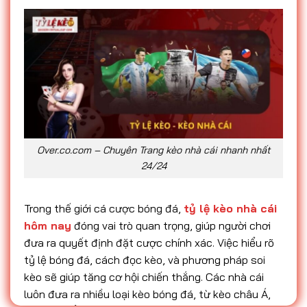
Over.co.com – Chuyên Trang kèo nhà cái nhanh nhất
24/24
Trong thế giới cá cược bóng đá,
tỷ lệ kèo nhà cái
hôm nay
đóng vai trò quan trọng, giúp người chơi
đưa ra quyết định đặt cược chính xác. Việc hiểu rõ
tỷ lệ bóng đá, cách đọc kèo, và phương pháp soi
kèo sẽ giúp tăng cơ hội chiến thắng. Các nhà cái
luôn đưa ra nhiều loại kèo bóng đá, từ kèo châu Á,