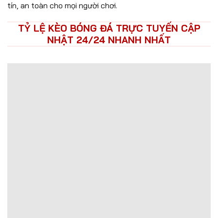
tín, an toàn cho mọi người chơi.
TỶ LỆ KÈO BÓNG ĐÁ TRỰC TUYẾN CẬP
NHẬT 24/24 NHANH NHẤT
Trận Hot
Tất cả giải đấu
TL Malaysia
Five88
Kèo TT
Xem bóng
Hôm nay
Ngày mai
09/08