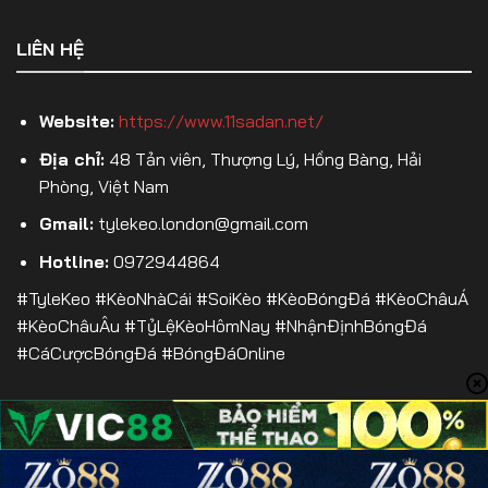
chấp trong hiệp 1.
LIÊN HỆ
Kèo Tài Xỉu hiệp 1 (Over/Under HT)
– Dự đoán
tổng số bàn thắng trong hiệp 1.
Website:
https://www.11sadan.net/
Kèo phạt góc hiệp 1
– Cược số quả phạt góc
trong 45 phút đầu.
Địa chỉ:
48 Tản viên, Thượng Lý, Hồng Bàng, Hải
Phòng, Việt Nam
Kèo thẻ phạt hiệp 1
– Đặt cược số lượng thẻ
trong hiệp 1.
Gmail:
tylekeo.london@gmail.com
Hotline:
0972944864
Việc lựa chọn kèo hiệp 1 phù hợp sẽ giúp người chơi
tối ưu hóa lợi nhuận và kiểm soát tốt hơn rủi ro
#TyleKeo #KèoNhàCái #SoiKèo #KèoBóngĐá #KèoChâuÁ
trong cá cược bóng đá.
#KèoChâuÂu #TỷLệKèoHômNay #NhậnĐịnhBóngĐá
#CáCượcBóngĐá #BóngĐáOnline
Kèo Phạt Góc
Kèo phạt góc là một trong những hình thức cá cược
bóng đá
không dựa trên kết quả thắng – thua
của trận đấu
, mà chỉ tập trung vào
số lượng quả
Copyright 2026 © 11sadan.net