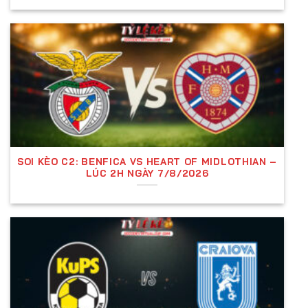
Tỷ lệ nhà cái là gì?
Tỷ lệ kèo nhà cái
là các con số do nhà cái cung
cấp, thể hiện sự đánh giá về xác suất thắng, thua
của hai đội bóng trong một trận đấu. Những con số
này được tính toán dựa trên nhiều yếu tố như
phong độ, đội hình, lịch sử đối đầu và điều kiện thi
đấu.
SOI KÈO C2: BENFICA VS HEART OF MIDLOTHIAN –
LÚC 2H NGÀY 7/8/2026
Tầm Quan Trọng Của Tỷ Lệ Kèo Trong Cá
Cược Tỷ Lệ Bóng Đá
Tỷ lệ đóng vai trò cốt lõi trong cá cược bóng đá vì
nó giúp người chơi đưa ra quyết định đặt cược một
cách hợp lý. Việc hiểu rõ tỷ lệ kèo không chỉ giúp
tăng cơ hội thắng cược mà còn hạn chế rủi ro, giúp
người chơi kiểm soát vốn hiệu quả.