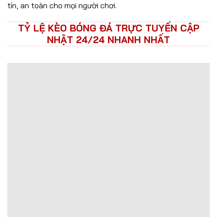
tín, an toàn cho mọi người chơi.
TỶ LỆ KÈO BÓNG ĐÁ TRỰC TUYẾN CẬP
NHẬT 24/24 NHANH NHẤT
Trận Hot
Tất cả giải đấu
TL Malaysia
Sky88
Kèo TT
Xem bóng
Hôm nay
Ngày mai
09/08