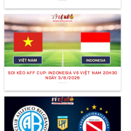
X:
Đặt cược kết quả hòa. Nếu hai đội kết thúc
trận đấu với tỷ số hòa (không phân biệt bao
nhiêu bàn), người chơi sẽ thắng cược.
2:
Đặt cược đội khách thắng. Nếu đội khách
giành chiến thắng, người chơi sẽ nhận tiền
thưởng tương ứng với tỷ lệ cược của nhà cái.
Ví Dụ Cụ Thể Về Kèo Châu Âu (1X2)
Ví dụ về trận đấu giữa Manchester United và đối thủ
SOI KÈO AFF CUP: INDONESIA VS VIỆT NAM 20H30
Chelsea
, nhà cái đưa ra tỷ lệ cược 1X2 như sau:
NGÀY 3/8/2026
1 (Manchester United thắng):
2.00
X (Hòa):
3.50
2 (Chelsea thắng):
3.00
Nếu người chơi đặt
100$ vào Manchester United