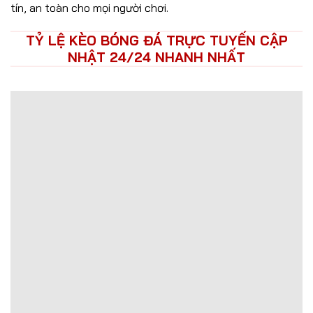
tín, an toàn cho mọi người chơi.
TỶ LỆ KÈO BÓNG ĐÁ TRỰC TUYẾN CẬP
NHẬT 24/24 NHANH NHẤT
Trận Hot
Tất cả giải đấu
TL Malaysia
Sky88
Kèo TT
Xem bóng
Hôm nay
Ngày mai
10/08