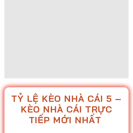
TỶ
LỆ KÈO NHÀ CÁI 5 –
KÈO NHÀ CÁI TRỰC
TIẾP MỚI NHẤT