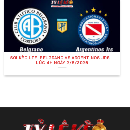
năm
Kèo Tài Xỉu (Over/Under) được nhà cái đưa ra dựa
trên số bàn thắng dự đoán trong một trận đấu.
Người chơi sẽ có hai lựa chọn:
Tài (Over):
Tổng số bàn thắng trong trận lớn
hơn mức nhà cái đưa ra.
SOI KÈO LPF: BELGRANO VS ARGENTINOS JRS –
Xỉu (Under):
Tổng số bàn thắng trong trận nhỏ
LÚC 4H NGÀY 2/8/2026
hơn mức nhà cái đưa ra.
Ví dụ: Nếu nhà cái đưa ra mức
O/U 2.5
, người chơi
đặt cược như sau:
Nếu trận đấu có
3 bàn thắng trở lên
(ví dụ: 2-1,
3-0, 4-2), cược Tài thắng.
Nếu trận đấu có
dưới 3 bàn thắng
(0-0, 1-0, 1-
1), cược Xỉu thắng.