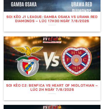
Cách Các Nhà Cái Thiết Lập Kèo
Các nhà cái sử dụng đội ngũ chuyên gia phân tích
SOI KÈO J1 LEAGUE: GAMBA OSAKA VS URAWA RED
dữ liệu bóng đá để đưa ra tỷ lệ kèo. Họ xem xét các
DIAMONDS – LÚC 17H30 NGÀY 7/8/2026
yếu tố như:
Tình hình thi đấu và lực lượng của hai đội
Lịch sử đối đầu.
Yếu tố sân nhà, sân khách.
Tác động từ chấn thương, thẻ phạt.
Biến động thị trường cá cược.
Sau khi tỷ lệ kèo được thiết lập, nhà cái có thể điều
SOI KÈO C2: BENFICA VS HEART OF MIDLOTHIAN –
chỉnh dựa trên biến động người chơi đặt cược,
LÚC 2H NGÀY 7/8/2026
nhằm đảm bảo lợi nhuận và cân bằng tỷ lệ cược
giữa hai bên.