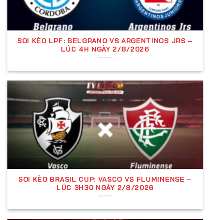
(1)
và đội chủ nhà thắng, số tiền nhận được sẽ là
100 x 2.00 = 200$
(bao gồm cả vốn).
Nếu người chơi đặt
100$ vào kết quả hòa (X)
và
trận đấu kết thúc với tỷ số hòa, số tiền thắng cược
SOI KÈO LPF: BELGRANO VS ARGENTINOS JRS –
LÚC 4H NGÀY 2/8/2026
là
100 x 3.50 = 350$
.
Nếu người chơi đặt
100$ vào Chelsea (2)
và đội
khách giành chiến thắng, số tiền nhận được sẽ là
100 x 3.00 = 300$
.
Kèo Tài Xỉu (Over/Under)
Kèo Tài Xỉu, hay còn gọi là
kèo Over/Under (O/U)
,
là một trong những loại kèo phổ biến nhất trong cá
cược bóng đá. Không giống như kèo châu Á hay kèo
châu Âu tập trung vào kết quả thắng thua của trận
đấu, kèo Tài Xỉu chỉ quan tâm đến tổng số bàn
SOI KÈO BRASIL CUP: VASCO VS FLUMINENSE –
thắng được ghi trong trận đấu, bất kể đội nào thắng
LÚC 3H30 NGÀY 2/8/2026
hay thua. Đây là hình thức cá cược hấp dẫn, dễ
chơi và phù hợp với cả người mới lẫn người chơi lâu