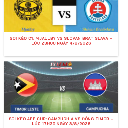
Kèo Châu Âu (1X2)
Kèo Châu Âu, hay còn gọi là
kèo 1X2
, là một trong
những loại kèo cá cược bóng đá đơn giản và phổ
biến nhất hiện nay. Loại kèo này được sử dụng rộng
SOI KÈO C1: MJALLBY VS SLOVAN BRATISLAVA –
rãi tại các nhà cái, đặc biệt là ở thị trường châu Âu.
LÚC 23H00 NGÀY 4/8/2026
Khác với kèo châu Á có tỷ lệ chấp, kèo 1X2 chỉ tập
trung vào kết quả chung cuộc của trận đấu, giúp
người chơi dễ dàng đưa ra lựa chọn mà không cần
quan tâm đến cách biệt tỷ số giữa hai đội.
Trong kèo châu Âu, người chơi sẽ có
ba lựa chọn
đặt cược
, mỗi lựa chọn tương ứng với một kết quả
có thể xảy ra trong trận đấu:
1:
Đặt cược đội chủ nhà thắng. Nếu đội chủ nhà
giành chiến thắng sau 90 phút thi đấu chính
SOI KÈO AFF CUP: CAMPUCHIA VS ĐÔNG TIMOR –
thức, người chơi sẽ thắng cược.
LÚC 17H30 NGÀY 3/8/2026