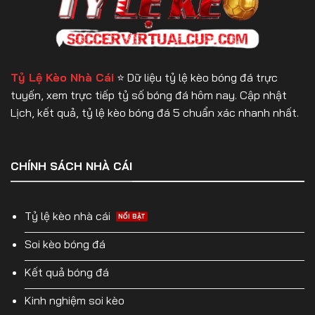
Kèo Hiệp 1
Kèo hiệp 1 (HT – Half Time) là một trong những loại
kèo phổ biến trong cá cược bóng đá, dành riêng cho
Tỷ Lệ Kèo Nhà Cái
⭐️ Dữ liệu tỷ lệ kèo bóng đá trực
45 phút thi đấu đầu tiên
của trận đấu. Không
tuyến, xem trực tiếp tỷ số bóng đá hôm nay. Cập nhật
giống như kèo cả trận, kèo hiệp 1 chỉ tính kết quả
Lịch, kết quả, tỷ lệ kèo bóng đá 5 chuẩn xác nhanh nhất.
trong hiệp đầu, giúp người chơi có thể tham gia đặt
cược với thời gian ngắn hơn, giảm rủi ro và linh hoạt
hơn trong chiến lược cá cược.
CHÍNH SÁCH NHÀ CÁI
Kèo hiệp 1 được nhà cái đưa ra dựa trên diễn biến dự
đoán trong 45 phút đầu tiên của trận đấu. Người
Tỷ lệ kèo nhà cái
tham gia cá cược có thể lựa chọn nhiều hình thức
kèo khác nhau như:
Soi kèo bóng đá
Kèo châu Âu hiệp 1 (1X2 HT)
– Dự đoán đội
Kết quả bóng đá
thắng trong hiệp 1.
Kinh nghiệm soi kèo
Kèo châu Á hiệp 1 (Handicap HT)
– Cược đội