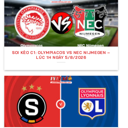
Các Loại Kèo Bóng Đá Phổ Biến
SOI KÈO C1: OLYMPIACOS VS NEC NIJMEGEN –
LÚC 1H NGÀY 5/8/2026
Các loại kèo bóng đá phổ biến hiện nay
Khi tham gia cá cược bóng đá, người chơi có thể lựa
chọn giữa nhiều loại kèo đa dạng. Mỗi loại kèo đều
có cách chơi riêng và phù hợp với từng chiến thuật
cá cược khác nhau. Dưới đây là một trong những
kèo bóng đá phổ biến hiện nay.
Kèo châu Á (kèo cược chấp, kèo handicap)