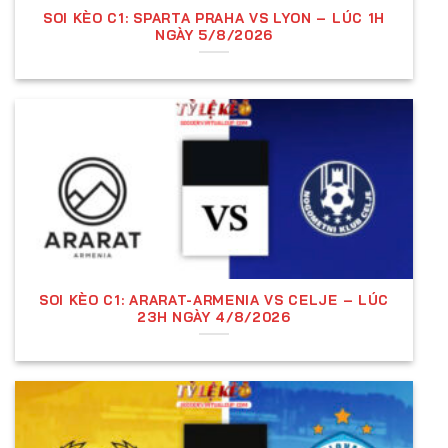
SOI KÈO C1: SPARTA PRAHA VS LYON – LÚC 1H
Kèo châu Á là loại kèo phổ biến nhất, trong đó đội
NGÀY 5/8/2026
mạnh hơn (cửa trên) sẽ chấp đội yếu hơn (cửa dưới)
một số bàn thắng nhất định. Một số dạng kèo chấp
phổ biến:
Kèo đồng banh (0.0):
Hai đội ngang sức, đặt
cược đội nào thắng sẽ ăn tiền.
Kèo chấp 0.25 (¼):
Đội cửa trên chấp nhẹ, nếu
hòa thì thua nửa tiền.
Kèo chấp 0.5 (½):
Đội cửa trên thắng mới ăn
đủ, hòa hoặc thua thì mất tiền.
SOI KÈO C1: ARARAT-ARMENIA VS CELJE – LÚC
23H NGÀY 4/8/2026
Kèo chấp 0.75 (¾):
Thắng cách biệt 2 bàn trở
lên mới ăn đủ, thắng 1 bàn ăn nửa tiền.
Kèo chấp 1 trái:
Nếu đội cửa trên thắng cách
biệt 1 bàn thì hoàn tiền, thắng từ 2 bàn trở lên
mới ăn đủ.