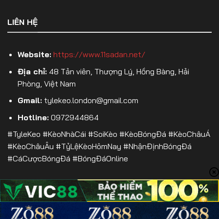
chấp trong hiệp 1.
LIÊN HỆ
Kèo Tài Xỉu hiệp 1 (Over/Under HT)
– Dự đoán
tổng số bàn thắng trong hiệp 1.
Website:
https://www.11sadan.net/
Kèo phạt góc hiệp 1
– Cược số quả phạt góc
trong 45 phút đầu.
Địa chỉ:
48 Tản viên, Thượng Lý, Hồng Bàng, Hải
Phòng, Việt Nam
Kèo thẻ phạt hiệp 1
– Đặt cược số lượng thẻ
trong hiệp 1.
Gmail:
tylekeo.london@gmail.com
Hotline:
0972944864
Việc lựa chọn kèo hiệp 1 phù hợp sẽ giúp người chơi
tối ưu hóa lợi nhuận và kiểm soát tốt hơn rủi ro
#TyleKeo #KèoNhàCái #SoiKèo #KèoBóngĐá #KèoChâuÁ
trong cá cược bóng đá.
#KèoChâuÂu #TỷLệKèoHômNay #NhậnĐịnhBóngĐá
#CáCượcBóngĐá #BóngĐáOnline
Kèo Phạt Góc
Kèo phạt góc là một trong những hình thức cá cược
bóng đá
không dựa trên kết quả thắng – thua
của trận đấu
, mà chỉ tập trung vào
số lượng quả
Copyright 2026 © 11sadan.net