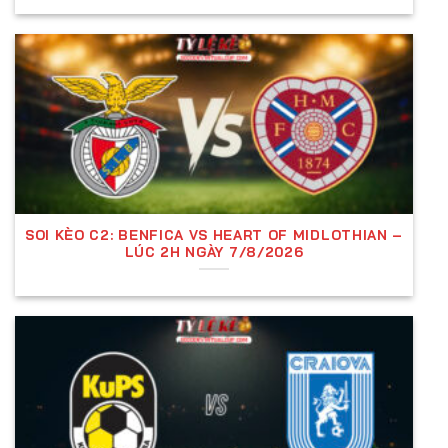
Tỷ lệ nhà cái là gì?
Tỷ lệ kèo nhà cái
là các con số do nhà cái cung
cấp, thể hiện sự đánh giá về xác suất thắng, thua
của hai đội bóng trong một trận đấu. Những con số
này được tính toán dựa trên nhiều yếu tố như
phong độ, đội hình, lịch sử đối đầu và điều kiện thi
đấu.
SOI KÈO C2: BENFICA VS HEART OF MIDLOTHIAN –
LÚC 2H NGÀY 7/8/2026
Tầm Quan Trọng Của Tỷ Lệ Kèo Trong Cá
Cược Tỷ Lệ Bóng Đá
Tỷ lệ đóng vai trò cốt lõi trong cá cược bóng đá vì
nó giúp người chơi đưa ra quyết định đặt cược một
cách hợp lý. Việc hiểu rõ tỷ lệ kèo không chỉ giúp
tăng cơ hội thắng cược mà còn hạn chế rủi ro, giúp
người chơi kiểm soát vốn hiệu quả.