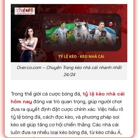
Over.co.com – Chuyên Trang kèo nhà cái nhanh nhất
24/24
Trong thế giới cá cược bóng đá,
tỷ lệ kèo nhà cái
hôm nay
đóng vai trò quan trọng, giúp người chơi
đưa ra quyết định đặt cược chính xác. Việc hiểu rõ
tỷ lệ bóng đá, cách đọc kèo, và phương pháp soi
kèo sẽ giúp tăng cơ hội chiến thắng. Các nhà cái
luôn đưa ra nhiều loại kèo bóng đá, từ kèo châu Á,