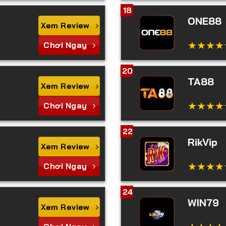
18
ONE88
Xem Review
Chơi Ngay
20
TA88
Xem Review
Chơi Ngay
22
RikVip
Xem Review
Chơi Ngay
24
WIN79
Xem Review