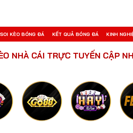
SOI KÈO BÓNG ĐÁ
KẾT QUẢ BÓNG ĐÁ
KINH NGHI
KÈO NHÀ CÁI TRỰC TUYẾN CẬP NH