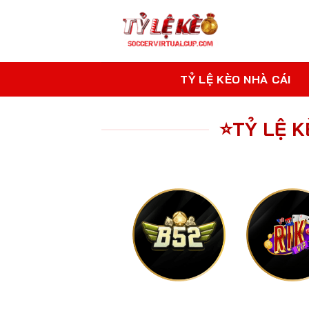
Bỏ
qua
nội
dung
TỶ LỆ KÈO NHÀ CÁI
⭐️TỶ LỆ 