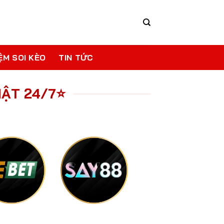
ỆM SOI KÈO
TIN TỨC
ẬT 24/7⭐️