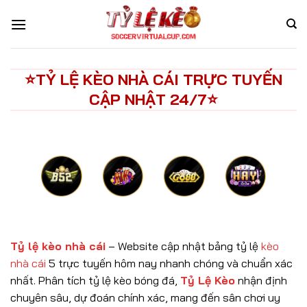
Bỏ
qua
nội
dung
⭐️TỶ LỆ KÈO NHÀ CÁI TRỰC TUYẾN
CẬP NHẬT 24/7⭐️
Tỷ lệ kèo nhà cái
– Website cập nhật bảng tỷ lệ
kèo
nhà cái
5 trực tuyến hôm nay nhanh chóng và chuẩn xác
nhất. Phân tích tỷ lệ kèo bóng đá,
Tỷ Lệ Kèo
nhận định
chuyên sâu, dự đoán chính xác, mang đến sân chơi uy