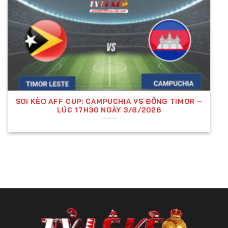
năm
Kèo Tài Xỉu (Over/Under) được nhà cái đưa ra dựa
trên số bàn thắng dự đoán trong một trận đấu.
Người chơi sẽ có hai lựa chọn:
Tài (Over):
Tổng số bàn thắng trong trận lớn
hơn mức nhà cái đưa ra.
SOI KÈO AFF CUP: CAMPUCHIA VS ĐÔNG TIMOR –
Xỉu (Under):
Tổng số bàn thắng trong trận nhỏ
LÚC 17H30 NGÀY 3/8/2026
hơn mức nhà cái đưa ra.
Ví dụ: Nếu nhà cái đưa ra mức
O/U 2.5
, người chơi
đặt cược như sau:
Nếu trận đấu có
3 bàn thắng trở lên
(ví dụ: 2-1,
3-0, 4-2), cược Tài thắng.
Nếu trận đấu có
dưới 3 bàn thắng
(0-0, 1-0, 1-
1), cược Xỉu thắng.