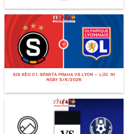
X:
Đặt cược kết quả hòa. Nếu hai đội kết thúc
trận đấu với tỷ số hòa (không phân biệt bao
nhiêu bàn), người chơi sẽ thắng cược.
2:
Đặt cược đội khách thắng. Nếu đội khách
giành chiến thắng, người chơi sẽ nhận tiền
thưởng tương ứng với tỷ lệ cược của nhà cái.
Ví Dụ Cụ Thể Về Kèo Châu Âu (1X2)
Ví dụ về trận đấu giữa Manchester United và đối thủ
SOI KÈO C1: SPARTA PRAHA VS LYON – LÚC 1H
Chelsea
, nhà cái đưa ra tỷ lệ cược 1X2 như sau:
NGÀY 5/8/2026
1 (Manchester United thắng):
2.00
X (Hòa):
3.50
2 (Chelsea thắng):
3.00
Nếu người chơi đặt
100$ vào Manchester United