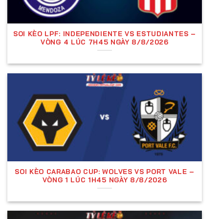
Cách Các Nhà Cái Thiết Lập Kèo
Các nhà cái sử dụng đội ngũ chuyên gia phân tích
SOI KÈO LPF: INDEPENDIENTE VS ESTUDIANTES –
dữ liệu bóng đá để đưa ra tỷ lệ kèo. Họ xem xét các
VÒNG 4 LÚC 7H45 NGÀY 8/8/2026
yếu tố như:
Tình hình thi đấu và lực lượng của hai đội
Lịch sử đối đầu.
Yếu tố sân nhà, sân khách.
Tác động từ chấn thương, thẻ phạt.
Biến động thị trường cá cược.
Sau khi tỷ lệ kèo được thiết lập, nhà cái có thể điều
SOI KÈO CARABAO CUP: WOLVES VS PORT VALE –
chỉnh dựa trên biến động người chơi đặt cược,
VÒNG 1 LÚC 1H45 NGÀY 8/8/2026
nhằm đảm bảo lợi nhuận và cân bằng tỷ lệ cược
giữa hai bên.